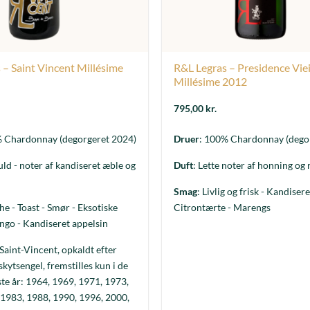
 – Saint Vincent Millésime
R&L Legras – Presidence Viei
Millésime 2012
795,00
kr.
% Chardonnay (degorgeret 2024)
Druer
: 100% Chardonnay (dego
uld - noter af kandiseret æble og
Duft
: Lette noter af honning og 
Smag
: Livlig og frisk - Kandisere
he - Toast - Smør - Eksotiske
Citrontærte - Marengs
ngo - Kandiseret appelsin
 Saint-Vincent, opkaldt efter
skytsengel, fremstilles kun i de
te år: 1964, 1969, 1971, 1973,
 1983, 1988, 1990, 1996, 2000,