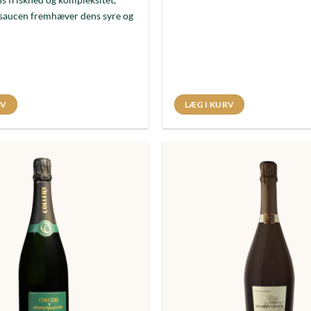
saucen fremhæver dens syre og
RV
LÆG I KURV