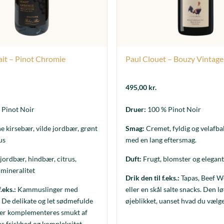
ait – Pinot Chromie
Paul Clouet – Bouzy Vintag
495,00
kr.
Pinot Noir
Druer:
100 % Pinot Noir
 kirsebær, vilde jordbær, grønt
Smag:
Cremet, fyldig og velafba
us
med en lang eftersmag.
jordbær, hindbær, citrus,
Duft:
Frugt, blomster og elegant
mineralitet
Drik den til f.eks.:
Tapas, Beef W
.eks.:
Kammuslinger med
eller en skål salte snacks. Den lø
 De delikate og let sødmefulde
øjeblikket, uanset hvad du vælge
er komplementeres smukt af
 friskhed og kompleksitet,