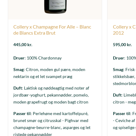
Collery x Champagne For Alle – Blanc
Collery x 
de Blancs Extra Brut
2012
445,00
kr.
595,00
kr.
Druer
: 100% Chardonnay
Druer
: 100
Smag
: Citron, moden gul pære, moden
Smag
: Frisk
nektarin og et let svampet præg
stikkelsbær,
stedmorblo
Duft
: Laktisk og nøddeagtig med noter af
jordbær-yoghurt, pekannødder, pomelo,
Duft
: Limeb
moden grapefrugt og moden bagt citron
citron - meg
Passer til
: Perlehøne med kartoffelpuré,
Passer til
: F
brunet smør og citrusskal - Pighvar med
- Ceviche a
champagne-beurre-blanc, asparges og let
og spiselig
ristede pekannødder