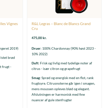
lles Vignes
R&L Legras – Blanc de Blancs Grand
Cru
475,00
kr.
rgeret 2019)
Druer
: 100% Chardonnay (90% høst 2023 -
10% 2022)
ristet brød
Duft
: Frisk og livlig med tydelige noter af
t frugt -
citrus - især citron og grapefrugt
Smag
: Sprød og energisk med en flot, rank
frugtsyre. Citrusnoterne går igen i smagen,
mens moussen opleves blød og elegant.
Afslutningen er harmonisk med fine
nuancer af gule stenfrugter