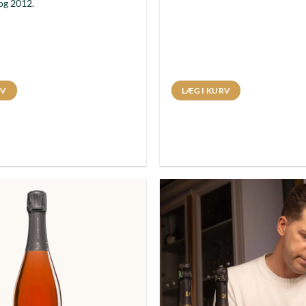
og 2012.
RV
LÆG I KURV