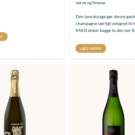
nerve og finesse.
Den lave dosage gør denne gas
champagne særligt velegnet til m
KNUS elsker begge to den her fl
RV
LÆG I KURV