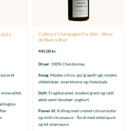
Collery x Champagne For Alle – Blanc
e 2015
de Blancs Brut
445,00
kr.
Druer
: 100% Chardonnay
lanceret
Smag
: Moden citron, gul grapefrugt, moden
stikkelsbær, smørblomst og chokolade
 mineralitet.
Duft
: Frugtkaramel, modent grønt og rødt
æble samt skovbær-yoghurt
ellington
fter
Passer til
: Kylling med cremet citrusrisotto
r.
og mild citrussauce - Torsk med selleripuré
og let smørsauce