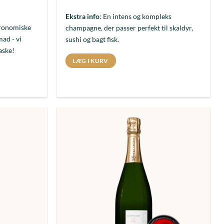
Ekstra info
: En intens og kompleks
tronomiske
champagne, der passer perfekt til skaldyr,
ad - vi
sushi og bagt fisk.
aske!
LÆG I KURV