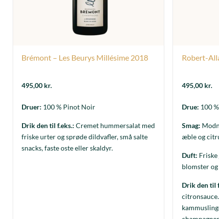
Brémont – Les Beurys Millésime 2018
Robert-All
495,00
kr.
495,00
kr.
Druer:
100 % Pinot Noir
Drue:
100 % 
Drik den til f.eks.:
Cremet hummersalat med
Smag:
Modne
friske urter og sprøde dildvafler, små salte
æble og citr
snacks, faste oste eller skaldyr.
Duft:
Friske 
blomster og 
Drik den til f
citronsauce.
kammusling
champagnens