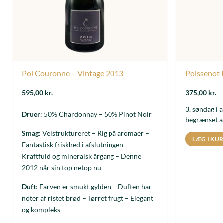
Pol Couronne – Vintage 2013
Poissenot 
595,00
kr.
375,00
kr.
3. søndag i 
Druer
: 50% Chardonnay – 50% Pinot Noir
begrænset an
Smag
: Velstruktureret – Rig på aromaer –
LÆG I KU
Fantastisk friskhed i afslutningen –
Kraftfuld og mineralsk årgang – Denne
2012 når sin top netop nu
Duft
: Farven er smukt gylden – Duften har
noter af ristet brød – Tørret frugt – Elegant
og kompleks