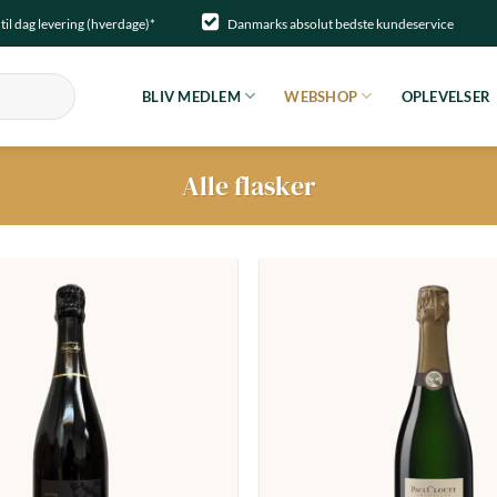
til dag levering (hverdage)*
Danmarks absolut bedste kundeservice
BLIV MEDLEM
WEBSHOP
OPLEVELSER
Alle flasker