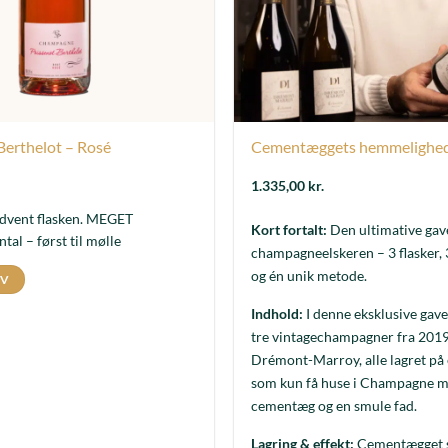
Berthelot – Rosé
Cementæggets hemmelighe
1.335,00
kr.
advent flasken. MEGET
Kort fortalt:
Den ultimative gave
tal – først til mølle
champagneelskeren – 3 flasker, 
og én unik metode.
RV
Indhold:
I denne eksklusive gav
tre vintagechampagner fra 2019
Drémont-Marroy, alle lagret på
som kun få huse i Champagne m
cementæg og en smule fad.
Lagring & effekt:
Cementægget s