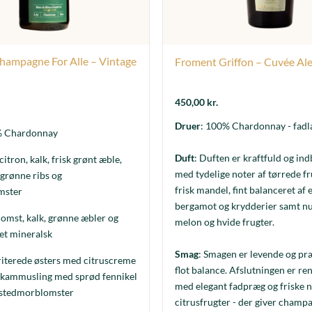
Champagne For Alle – Vintage
Froment Griffon – Cuvée Al
450,00
kr.
Druer
: 100% Chardonnay - fadl
% Chardonnay
Duft
: Duften er kraftfuld og i
 citron, kalk, frisk grønt æble,
med tydelige noter af tørrede fr
 grønne ribs og
frisk mandel, fint balanceret af et
mster
bergamot og krydderier samt nu
lomst, kalk, grønne æbler og
melon og hvide frugter.
et mineralsk
Smag
: Smagen er levende og pr
riterede østers med citruscreme
flot balance. Afslutningen er ren
f kammusling med sprød fennikel
med elegant fadpræg og friske n
e stedmorblomster
citrusfrugter - der giver cham