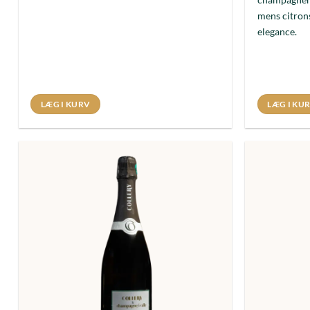
mens citron
elegance.
LÆG I KURV
LÆG I KU