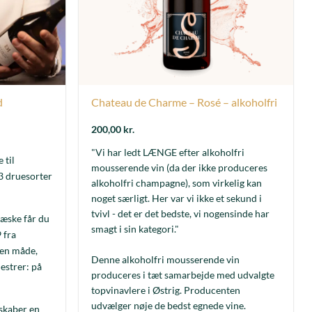
d
Chateau de Charme – Rosé – alkoholfri
200,00
kr.
"Vi har ledt LÆNGE efter alkoholfri
 til
mousserende vin (da der ikke produceres
3 druesorter
alkoholfri champagne), som virkelig kan
noget særligt. Her var vi ikke et sekund i
tvivl - det er det bedste, vi nogensinde har
eæske får du
smagt i sin kategori."
 fra
 en måde,
Denne alkoholfri mousserende vin
estrer: på
produceres i tæt samarbejde med udvalgte
topvinavlere i Østrig. Producenten
udvælger nøje de bedst egnede vine.
kaber en