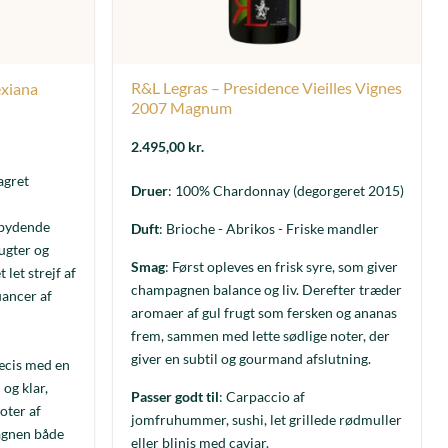
R&L Legras – Presidence Vieilles Vignes
exiana
2007 Magnum
2.495,00
kr.
agret
Druer
: 100% Chardonnay (degorgeret 2015)
ndbydende
Duft
: Brioche - Abrikos - Friske mandler
ugter og
Smag
: Først opleves en frisk syre, som giver
 let strejf af
champagnen balance og liv. Derefter træder
ancer af
aromaer af gul frugt som fersken og ananas
frem, sammen med lette sødlige noter, der
giver en subtil og gourmand afslutning.
æcis med en
 og klar,
Passer godt til
: Carpaccio af
oter af
jomfruhummer, sushi, let grillede rødmuller
pagnen både
eller blinis med caviar.