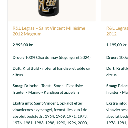
R&L Legras – Saint Vincent Millésime
R&L Legras
2012 Magnum
2012
2.995,00
kr.
1.195,00
kr.
Druer
: 100% Chardonnay (degorgeret 2024)
Druer
: 100
Duft
: Kraftfuld - noter af kandiseret æble og
Duft
: Kraftf
citrus.
citrus.
Smag
: Brioche - Toast - Smør - Eksotiske
Smag
: Brioc
frugter - Mango - Kandiseret appelsin
frugter - Ma
Ekstra info
: Saint-Vincent, opkaldt efter
Ekstra info
:
vinavlernes skytsengel, fremstilles kun i de
vinavlernes 
absolut bedste år: 1964, 1969, 1971, 1973,
absolut beds
1976, 1981, 1983, 1988, 1990, 1996, 2000,
1976, 1981,