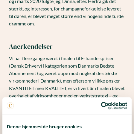
og i marts 2020 fulgte jeg, Dinna, efter. Herfra gik det
stærkt, og interessen, for champagneforkælelse leveret
til døren, er blevet meget større end vi nogensinde turde
drømme om.
Anerkendelser
Vi har flere gange været i finalen til E-handelsprisen
(Dansk Erhverv) i kategorien som Danmarks Bedste
Abonnement (og været oppe mod nogle af de største
virksomheder i Danmark), men eftersom vi ikke ønsker
KVANTITET men KVALITET, er vi hvert år i finalen blevet
overhalet af virksomheder med en vækststrategi – og
det har vi det aldeles fint med. Vi sætter kæmpe pris på
at være nomineret og ende i finalen år efter år. Vi har et
MAX antal på 2.100 medlemmer, da vi ønsker at sende
champagner ud fra de helt små særlige huse – og for at
Denne hjemmeside bruger cookies
Michael ikke skal vælge et hus fra, fordi de ikke laver nok