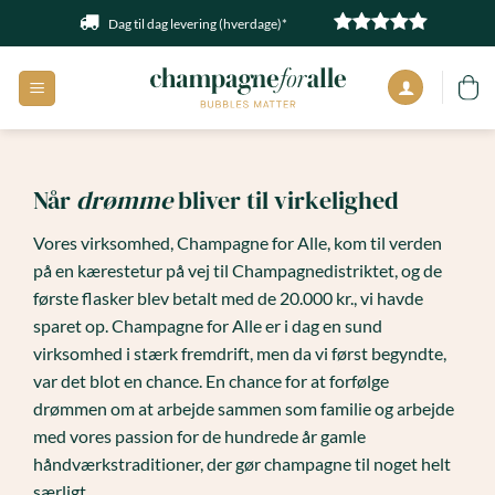
Fortsæt
Dag til dag levering (hverdage)*
til
indhold
Når
drømme
bliver til virkelighed
Vores virksomhed, Champagne for Alle, kom til verden
på en kærestetur på vej til Champagnedistriktet, og de
første flasker blev betalt med de 20.000 kr., vi havde
sparet op. Champagne for Alle er i dag en sund
virksomhed i stærk fremdrift, men da vi først begyndte,
var det blot en chance. En chance for at forfølge
drømmen om at arbejde sammen som familie og arbejde
med vores passion for de hundrede år gamle
håndværkstraditioner, der gør champagne til noget helt
særligt.