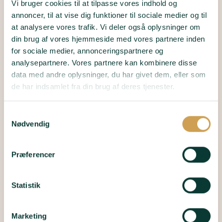
Vi bruger cookies til at tilpasse vores indhold og
flasker, så har vi sat dette MAX på.
annoncer, til at vise dig funktioner til sociale medier og til
at analysere vores trafik. Vi deler også oplysninger om
Vi gør hver dag vores ypperste for at leve op til de helt
din brug af vores hjemmeside med vores partnere inden
utrolige ⭐️⭐️⭐️⭐️⭐️ anmeldelser, der ligger på Trustpilot og
for sociale medier, annonceringspartnere og
Facebook. Vi er taknemmelige for hver og en, fordi de
analysepartnere. Vores partnere kan kombinere disse
holder os ydmyge overfor den service, vi ønsker at yde
data med andre oplysninger, du har givet dem, eller som
vores medlemmer.
de har indsamlet fra din brug af deres tjenester.
Hvad er vigtigt for os
Samtykkevalg
Nødvendig
Medlemmernes oplevelse og kvaliteten af det, vi sender
ud, er altoverskyggende i alt, vi foretager os. Dernæst har
vi fokus på bæredygtighed og prioriterer også dansk
Præferencer
produktion, hvor det er muligt.
Det er også vigtigt for os fortsat at dele vores oplevelser
Statistik
fra hverdagen og maskinrummet. For os er det fortsat en
rejse at udvikle Champagne for Alle. Og præcis som en
Marketing