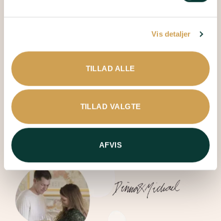
familie deler vi både op- og nedture.
Lyt med i
afsnit 1 af vores Champagnepodcast
– hvor vi
Vis detaljer
fortæller om vores start som iværksættere og rejsen til,
hvor vi er i dag.
TILLAD ALLE
TILLAD VALGTE
AFVIS