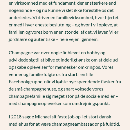
en virksomhed med et fundament, der er stærkere end
nogensinde – og nu kunne vi slet ikke forestille os det
anderledes. Vi driver en familievirksomhed, hvor hjertet
er med i hver eneste beslutning – og hvor I vil opleve, at
familien og vores børn er en stor del af det, vi laver. Vi er
jordnære og autentiske – hele vejen igennem.
Champagne var over nogle år blevet en hobby og
udviklede sig til at blive et inderligt ønske om at dele ud
og skabe oplevelser for mennesker omkring os. Vores
venner og familie fulgte os fra start i en lille
Facebookgruppe, når vi købte nye spændende flasker fra
de små champagnehuse, og snart voksede vores
champagnefamilie sig meget stor på de sociale medier –
med champagneoplevelser som omdrejningspunkt.
I 2018 sagde Michael sit faste job op i et stort dansk
mediehus for at være champagneambassadør på fuldtid,