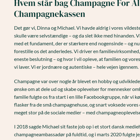
Hvem står bag Champagne For Al
Champagnekassen
Det gør vi, Dinna og Michael. Vi havde aldrig i vores vildeste 
skulle være selvstændige – og da slet ikke med hinanden. V
med et fundament, der er stærkere end nogensinde – og nu 
forestille os det anderledes. Vi driver en familievirksomhed,
eneste beslutning – og hvor I vil opleve, at familien og vores
vi laver. Vi er jordnære og autentiske – hele vejen igennem.
Champagne var over nogle år blevet en hobby og udviklede sig
ønske om at dele ud og skabe oplevelser for mennesker omk
familie fulgte os fra start i en lille Facebookgruppe, når v
flasker fra de små champagnehuse, og snart voksede vores
meget stor på de sociale medier – med champagneoplevels
I 2018 sagde Michael sit faste job op i et stort dansk medie
champagneambassadør på fuldtid, og i marts 2020 fulgte jeg,