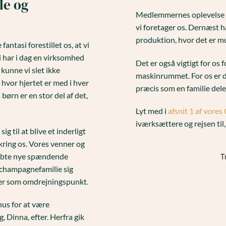
le og
Medlemmernes oplevelse og 
vi foretager os. Dernæst h
produktion, hvor det er mu
fantasi forestillet os, at vi
i har i dag en virksomhed
Det er også vigtigt for os 
kunne vi slet ikke
maskinrummet. For os er de
 hvor hjertet er med i hver
præcis som en familie dele
 børn er en stor del af det,
Lyt med i
afsnit 1 af vor
iværksættere og rejsen til, 
 til at blive et inderligt
ring os. Vores venner og
i købte nye spændende
 champagnefamilie sig
er som omdrejningspunkt.
hus for at være
 Dinna, efter. Herfra gik