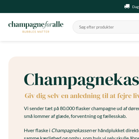
Fortsæt
Dag 
til
indhold
Søg
efter:
Champagnekas
Giv dig selv en anledning til at fejre 
Vi sender tæt på 80.000 flasker champagne ud af døren 
små lommer af glæde, forventning og fællesskab.
Hver flaske i
Champagnekassen
er håndplukket direkt
samme kærlighed og omhu, som hvis vi selv skulle åbne