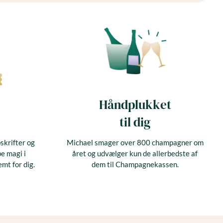
Håndplukket
til dig
skrifter og
Michael smager over 800 champagner om
be magi i
året og udvælger kun de allerbedste af
emt for dig.
dem til Champagnekassen.