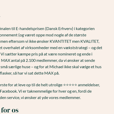
r
 finalen til E-handelsprisen (Dansk Erhverv) i kategorien
nnement (og været oppe mod nogle af de største
, men eftersom vi ikke ønsker KVANTITET men KVALITET,
levet overhalet af virksomheder med en vækststrategi – og det
d. Vi sætter kæmpe pris på at være nomineret og ende i
r et MAX antal på 2.100 medlemmer, da vi ønsker at sende
små særlige huse – og for at Michael ikke skal vælge et hus
 flasker, så har vi sat dette MAX på.
te for at leve op til de helt utrolige ⭐️⭐️⭐️⭐️⭐️ anmeldelser,
g Facebook. Vi er taknemmelige for hver og en, fordi de
den service, vi ønsker at yde vores medlemmer.
 for os