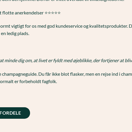
lotte anerkendelser ⭐️⭐️⭐️⭐️⭐️
normt vigtigt for os med god kundeservice og kvalitetsprodukter. D
 en ledig plads.
inde dig om, at livet er fyldt med øjeblikke, der fortjener at blive
 champagneguide. Du får ikke blot flasker, men en rejse ind i ch
normalt er forbeholdt fagfolk.
FORDELE