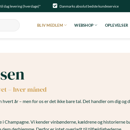
til dag levering (hverdage)*
Danmarks absolut bedste kundeservice
BLIV MEDLEM
WEBSHOP
OPLEVELSER
sen
livet – hver måned
hvert år – men for os er det ikke bare tal. Det handler om dig og d
e i Champagne. Vi kender vinbønderne, kældrene og historierne ba
 dem derhjemme. Derfor er intet overladt til tilfældighederne.