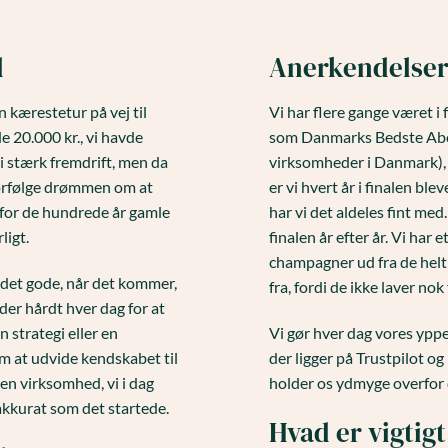
d
Anerkendelse
 kærestetur på vej til
Vi har flere gange været i
e 20.000 kr., vi havde
som Danmarks Bedste Abo
i stærk fremdrift, men da
virksomheder i Danmark)
 forfølge drømmen om at
er vi hvert år i finalen b
for de hundrede år gamle
har vi det aldeles fint me
ligt.
finalen år efter år. Vi ha
champagner ud fra de helt 
 det gode, når det kommer,
fra, fordi de ikke laver nok
der hårdt hver dag for at
 strategi eller en
Vi gør hver dag vores yppers
om at udvide kendskabet til
der ligger på Trustpilot o
en virksomhed, vi i dag
holder os ydmyge overfor 
 akkurat som det startede.
Hvad er vigtigt