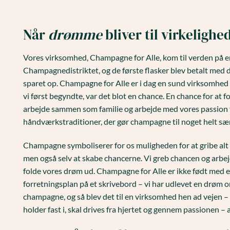
Når
drømme
bliver til virkelighe
Vores virksomhed, Champagne for Alle, kom til verden på en
Champagnedistriktet, og de første flasker blev betalt med d
sparet op. Champagne for Alle er i dag en sund virksomhed 
vi først begyndte, var det blot en chance. En chance for at
arbejde sammen som familie og arbejde med vores passion 
håndværkstraditioner, der gør champagne til noget helt sær
Champagne symboliserer for os muligheden for at gribe alt
men også selv at skabe chancerne. Vi greb chancen og arbej
folde vores drøm ud. Champagne for Alle er ikke født med en
forretningsplan på et skrivebord – vi har udlevet en drøm 
champagne, og så blev det til en virksomhed hen ad vejen – 
holder fast i, skal drives fra hjertet og gennem passionen –