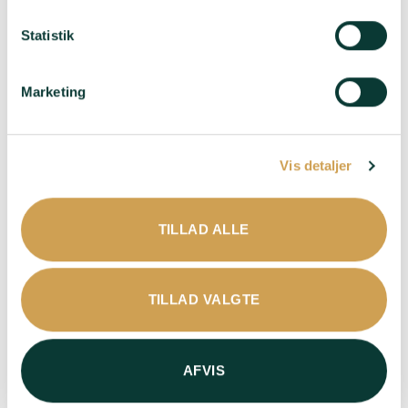
sjælden drue, som
Oriane formår at løfte
Statistik
til et niveau, man
næsten ikke tror muligt.
Elegant, aromatisk og
Marketing
fyldt med finesse.
Passer til:
Havbars med
hollandaise, østers og
Vis detaljer
grillede asparges.
LÆG I KURV
TILLAD ALLE
TILLAD VALGTE
AFVIS