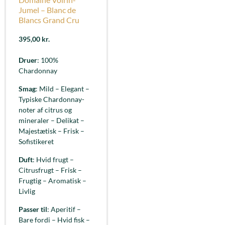
Jumel – Blanc de
Blancs Grand Cru
395,00
kr.
Druer
: 100%
Chardonnay
Smag
: Mild – Elegant –
Typiske Chardonnay-
noter af citrus og
mineraler – Delikat –
Majestætisk – Frisk –
Sofistikeret
Duft
: Hvid frugt –
Citrusfrugt – Frisk –
Frugtig – Aromatisk –
Livlig
Passer til
: Aperitif –
Bare fordi – Hvid fisk –