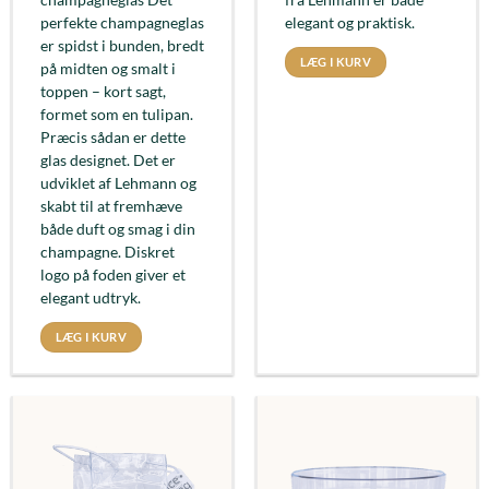
perfekte champagneglas
elegant og praktisk.
er spidst i bunden, bredt
LÆG I KURV
på midten og smalt i
toppen – kort sagt,
formet som en tulipan.
Præcis sådan er dette
glas designet. Det er
udviklet af Lehmann og
skabt til at fremhæve
både duft og smag i din
champagne. Diskret
logo på foden giver et
elegant udtryk.
LÆG I KURV