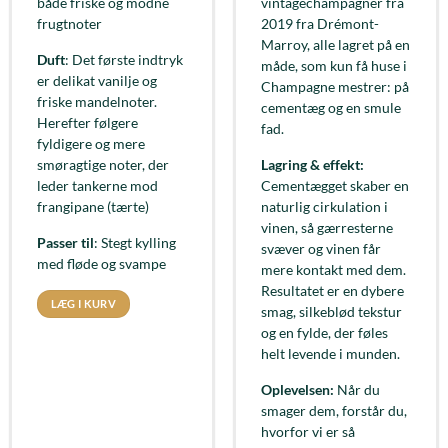
både friske og modne
vintagechampagner fra
frugtnoter
2019 fra Drémont-
Marroy, alle lagret på en
Duft
: Det første indtryk
måde, som kun få huse i
er delikat vanilje og
Champagne mestrer: på
friske mandelnoter.
cementæg og en smule
Herefter følgere
fad.
fyldigere og mere
smøragtige noter, der
Lagring & effekt:
leder tankerne mod
Cementægget skaber en
frangipane (tærte)
naturlig cirkulation i
vinen, så gærresterne
Passer til
: Stegt kylling
svæver og vinen får
med fløde og svampe
mere kontakt med dem.
Resultatet er en dybere
LÆG I KURV
smag, silkeblød tekstur
og en fylde, der føles
helt levende i munden.
Oplevelsen:
Når du
smager dem, forstår du,
hvorfor vi er så