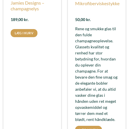
Jamies Designs –
Mikrofiberviskestykke
champagnelys
189,00
kr.
50,00
kr.
Rene og smukke glas til
LÆG I KURV
den fulde
champagneoplevelse.
Glassets kvalitet og
renhed har stor
betydning for, hvordan
du oplever din
champagne. For at
bevare den fine smag og
de elegante bobler
anbefaler vi, at du altid
vasker dine glas i
hånden uden ret meget
opvaskemiddel og
tørrer dem med et
blødt, rent håndklæde.