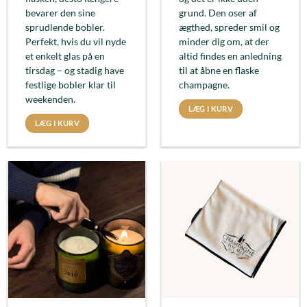
bevarer den sine
grund. Den oser af
sprudlende bobler.
ægthed, spreder smil og
Perfekt, hvis du vil nyde
minder dig om, at der
et enkelt glas på en
altid findes en anledning
tirsdag – og stadig have
til at åbne en flaske
festlige bobler klar til
champagne.
weekenden.
LÆG I KURV
LÆG I KURV