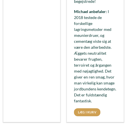
begejstrede!
Michael anbefaler:
I
2018 testede de
forskellige
lagringsmetoder med
meunierdruer, og
cementæg viste sig at
være den allerbedste.
Æggets neutralitet
bevarer frugten,
terroiret og årgangen
med nøjagtighed. Det
giver en ren smag, hvor
man virkelig kan smage
jordbundens kendetegn.
Det er fuldstændig
fantastisk.
LÆG I KURV