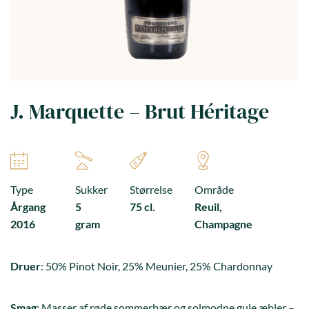
J. Marquette – Brut Héritage
Type
Sukker
Størrelse
Område
Årgang
5
75 cl.
Reuil,
2016
gram
Champagne
Druer
: 50% Pinot Noir, 25% Meunier, 25% Chardonnay
Smag
: Masser af røde sommerbær og solmodne gule æbler –