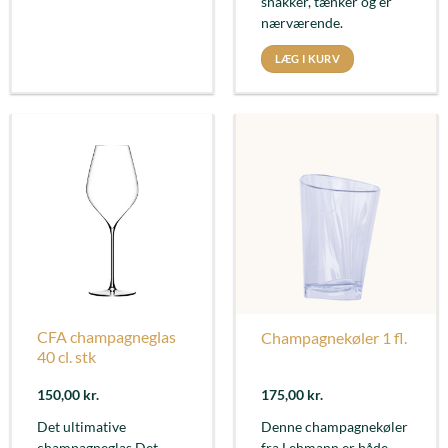
snakker, tænker og er
nærværende.
LÆG I KURV
CFA champagneglas
Champagnekøler 1 fl.
40 cl. stk
150,00
kr.
175,00
kr.
Det ultimative
Denne champagnekøler
champagneglas Det
fra Lehmann er både