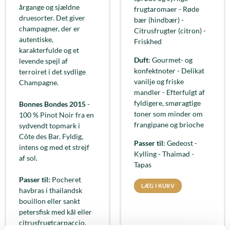
årgange og sjældne
frugtaromaer - Røde
druesorter. Det giver
bær (hindbær) -
champagner, der er
Citrusfrugter (citron) -
autentiske,
Friskhed
karakterfulde og et
Duft
: Gourmet- og
levende spejl af
konfektnoter - Delikat
terroiret i det sydlige
vanilje og friske
Champagne.
mandler - Efterfulgt af
fyldigere, smøragtige
Bonnes Bondes 2015
-
toner som minder om
100 % Pinot Noir fra en
frangipane og brioche
sydvendt topmark i
Côte des Bar. Fyldig,
Passer til
: Gedeost -
intens og med et strejf
Kylling - Thaimad -
af sol.
Tapas
Passer til:
Pocheret
LÆG I KURV
havbras i thailandsk
bouillon eller sankt
petersfisk med kål eller
citrusfrugtcarpaccio.