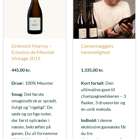
Drémont Marroy –
Cementæggets
Éclosion de Meunier
hemmelighed
Vintage 2019
445,00
kr.
1.335,00
kr.
Druer
: 100% Meunier
Kort fortalt:
Den
ultimative gave til
Smag
: Det første
champagneelskeren – 3
smagsindtryk er sprødt,
flasker, 3 druesorter og
livligt og “rigeligt”. De
én unik metode.
søde og syrlige noter,
der først optræder i
Indhold:
I denne
næsen, bekræftes på
eksklusive gaveæske får
ganen. Du vil fornemme
du tre