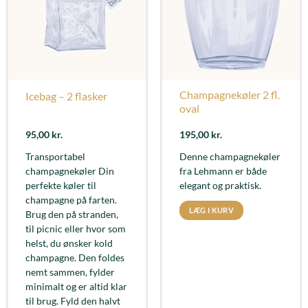
Champagnekøler 2 fl.
Icebag – 2 flasker
oval
95,00
kr.
195,00
kr.
Transportabel
Denne champagnekøler
champagnekøler Din
fra Lehmann er både
perfekte køler til
elegant og praktisk.
champagne på farten.
LÆG I KURV
Brug den på stranden,
til picnic eller hvor som
helst, du ønsker kold
champagne. Den foldes
nemt sammen, fylder
minimalt og er altid klar
til brug. Fyld den halvt