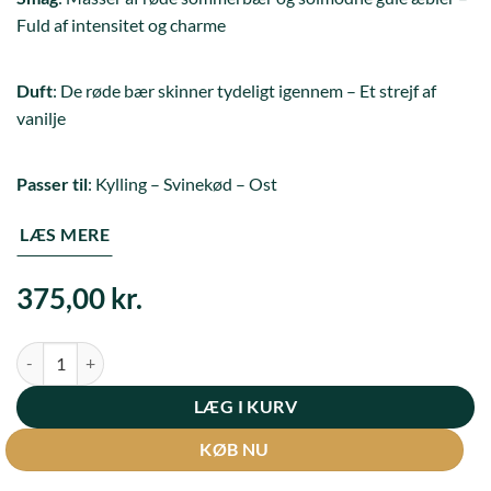
Fuld af intensitet og charme
Duft
: De røde bær skinner tydeligt igennem – Et strejf af
vanilje
Passer til
: Kylling – Svinekød – Ost
LÆS MERE
375,00
kr.
J. Marquette - Brut Héritage antal
LÆG I KURV
KØB NU