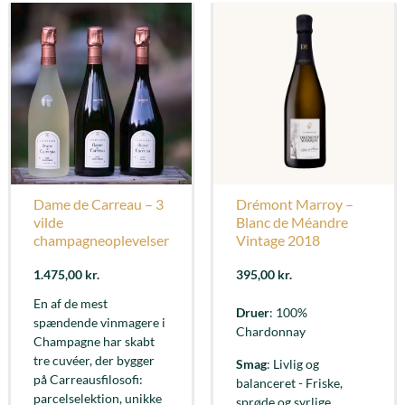
Dame de Carreau – 3
Drémont Marroy –
vilde
Blanc de Méandre
champagneoplevelser
Vintage 2018
1.475,00
kr.
395,00
kr.
En af de mest
Druer
: 100%
spændende vinmagere i
Chardonnay
Champagne har skabt
tre cuvéer, der bygger
Smag
: Livlig og
på Carreausfilosofi:
balanceret - Friske,
parcelselektion, unikke
sprøde og syrlige