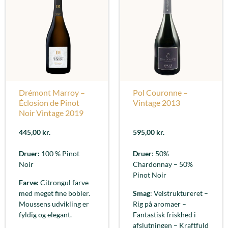
Drémont Marroy –
Pol Couronne –
Éclosion de Pinot
Vintage 2013
Noir Vintage 2019
445,00
kr.
595,00
kr.
Druer:
100 % Pinot
Druer
: 50%
Noir
Chardonnay – 50%
Pinot Noir
Farve:
Citrongul farve
med meget fine bobler.
Smag
: Velstruktureret –
Moussens udvikling er
Rig på aromaer –
fyldig og elegant.
Fantastisk friskhed i
afslutningen – Kraftfuld