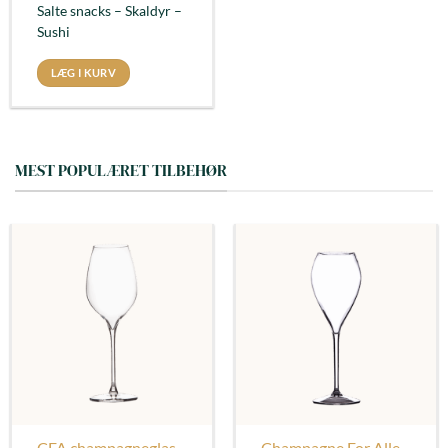
Salte snacks – Skaldyr –
Sushi
LÆG I KURV
MEST POPULÆRET TILBEHØR
CFA champagneglas
Champagne For Alle