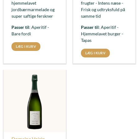
hjemmelavet
frugter - Intens næse -
jordbærmarmelade og
Frisk og udtryksfuld på
super saftige ferskner
samme tid
Passer til
: Aperitif -
Passer til
: Aperitif -
Bare fordi
Hjemmelavet burger -
Tapas
LÆG I KURV
LÆG I KURV
Domaine Voirin-