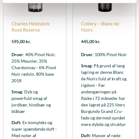
Charles Heidsieck
Collery – Blanc de
Rosé Reserve
Noirs
595,00
kr.
445,00
kr.
Druer
: 40% Pinot Noir,
Druer
: 100% Pinot Noir
25% Meunier, 35%
Smag
: På grund af lang
Chardonnay - 6% Pinot
lagring er denne Blanc
Noir rødvin. 80% base
de Noirs fuld af kraft og
2018
rigdom - Før
Smag
: Dyb og
andengæringen på
powerfuld smag af
flaske i 72 måneder har
jordbær, hindbær og
den lagret på 225 liters
blåbær
Burgundy Grand Cru-
fade og dermed opnået
Duft
: En kompleks og
mere dybde og struktur
super spændende duft -
Med noter af
Duft
: Masser af røde