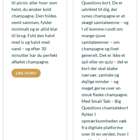
til picnic eller hvor som
Questions kort. De er
helst, du ønsker kold
udviklet til dig, der
champagne. Den foldes
synes champagne er et
nemt sammen, fylder
skægt samtaleemne – og
minimalt og er altid klar
I vil komme rundt om
til brug. Fyld den halvt
mange sjove
med is og halvt med
samtaleemner – om
vand – og efter 30
champagne og livet
minutter har du perfekt
generelt. Det er ikke et
afkølet champagne.
spil eller en quiz – det er
kort der skal skabe
LÆG I KURV
nærvær, samtale og
dejlige minder – og
meget gerne over en
smuk flaske champagne.
Med Small Talk – Big
Questions chamtalekort
flytter I
opmærksomheden væk
fra digitale platforme
over til en verden, hvor I