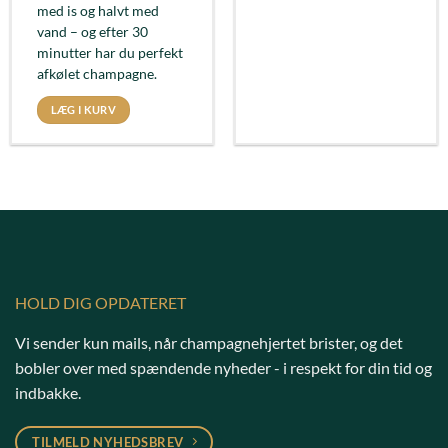
med is og halvt med
vand – og efter 30
minutter har du perfekt
afkølet champagne.
LÆG I KURV
HOLD DIG OPDATERET
Vi sender kun mails, når champagnehjertet brister, og det
bobler over med spændende nyheder - i respekt for din tid og
indbakke.
TILMELD NYHEDSBREV