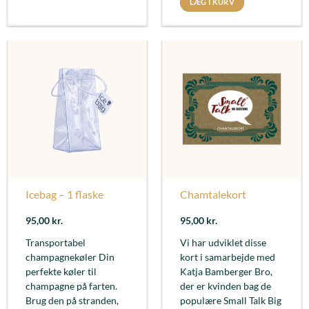
LÆG I KURV
Icebag – 1 flaske
Chamtalekort
95,00
kr.
95,00
kr.
Transportabel
Vi har udviklet disse
champagnekøler Din
kort i samarbejde med
perfekte køler til
Katja Bamberger Bro,
champagne på farten.
der er kvinden bag de
Brug den på stranden,
populære Small Talk Big