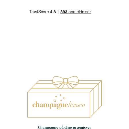
Små huse – store oplevelser
Håndværk frem for
Champagne på dine præmisser