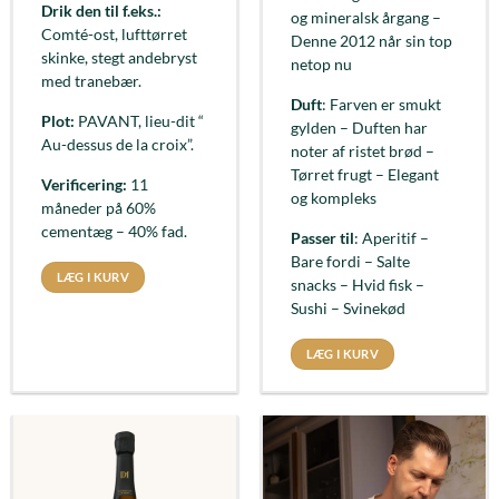
Drik den til f.eks.:
og mineralsk årgang –
Comté-ost, lufttørret
Denne 2012 når sin top
skinke, stegt andebryst
netop nu
med tranebær.
Duft
: Farven er smukt
Plot:
PAVANT, lieu-dit “
gylden – Duften har
Au-dessus de la croix”.
noter af ristet brød –
Tørret frugt – Elegant
Verificering:
11
og kompleks
måneder på 60%
cementæg – 40% fad.
Passer til
: Aperitif –
Bare fordi – Salte
LÆG I KURV
snacks – Hvid fisk –
Sushi – Svinekød
LÆG I KURV