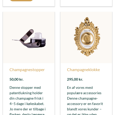
Champagnestopper
Champagneklokke
50,00
kr.
295,00
kr.
Denne stopper med
En af vores mest
patentlukning holder
populære accessories
din champagne frisk i
Denne champagne-
4–5 dage i køleskabet.
accessory er en favorit
Jo mere der er tilbage i
blandt vores kunder –
flasken, desto længere
og det er ikke uden