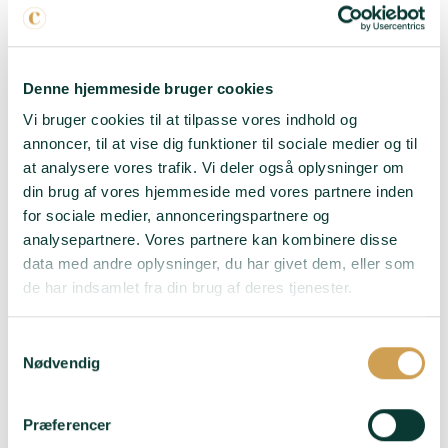
Batarde 2017
- En
harmonisk trio af Pinot
Noir, Pinot Blanc og
Denne hjemmeside bruger cookies
Chardonnay. Her mødes
friskhed, struktur og
Vi bruger cookies til at tilpasse vores indhold og
elegance – som et spejl
annoncer, til at vise dig funktioner til sociale medier og til
af familiens filosofi om
at analysere vores trafik. Vi deler også oplysninger om
balance mellem
din brug af vores hjemmeside med vores partnere inden
tradition og natur.
for sociale medier, annonceringspartnere og
Passer til:
Pighvar og
analysepartnere. Vores partnere kan kombinere disse
kartoffelmos med
data med andre oplysninger, du har givet dem, eller som
skalotteløg eller
de har indsamlet fra din brug af deres tjenester.
marineret svinekotelet,
worcestersauce med
Samtykkevalg
champagne- og
Nødvendig
safrangulerodspuré.
Blancs Vrais 2018
- 100
Præferencer
% Pinot Blanc – en