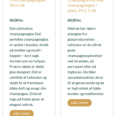
30 cl. stk
champagneglas i
plast, 24 cl. 1 stk
60,00
kr.
60,00
kr.
Det ultimative
Med de her lækre
champagneglas Det
plastglas fra
perfekte champagneglas
glasproducenten
er spidst i bunden, bredt
Lehmann er du sikret
på midten og smalt i
gode
toppen – kort sagt,
champagneoplevelser
formet som en tulipan.
ved stranden, på
Præcis sådan er dette
perrassen eller på
glas designet. Det er
togturen. De tåler
udviklet af Lehmann og
opvaskemaskine, de er
skabt til at fremhæve
til at genanvende og de
både duft og smag i din
er højt elsket af både
champagne. Diskret
kunder og medlemmer.
logo på foden giver et
LÆG I KURV
elegant udtryk.
LÆG I KURV