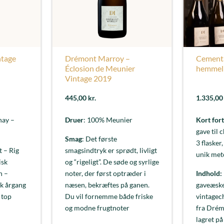
ntage
Drémont Marroy –
Cement
Éclosion de Meunier
hemmel
Vintage 2019
445,00
kr.
1.335,0
nay –
Druer
: 100% Meunier
Kort fort
gave til
Smag
: Det første
3 flasker
t – Rig
smagsindtryk er sprødt, livligt
unik met
isk
og “rigeligt”. De søde og syrlige
n –
noter, der først optræder i
Indhold:
sk årgang
næsen, bekræftes på ganen.
gaveæske
 top
Du vil fornemme både friske
vintagec
og modne frugtnoter
fra Drém
lagret p