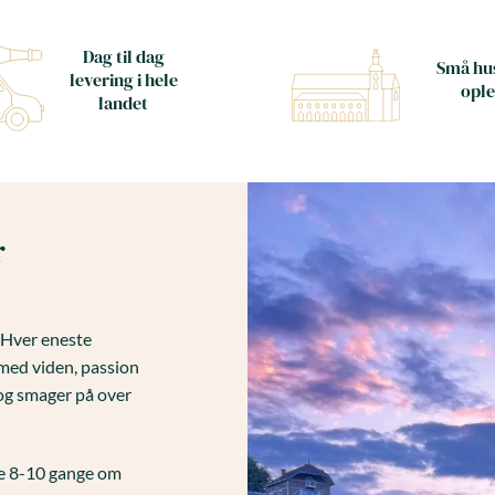
Dag til dag
Små hus
levering i hele
ople
landet
r
. Hver eneste
med viden, passion
og smager på over
ne 8-10 gange om