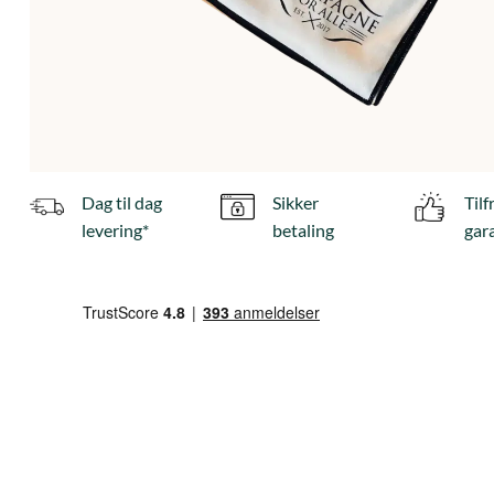
Dag til dag
Sikker
Til
levering*
betaling
gar