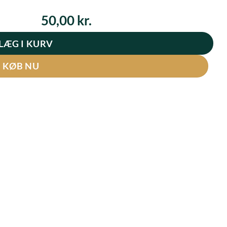
50,00
kr.
LÆG I KURV
KØB NU