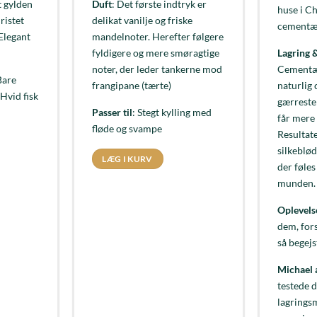
t gylden
Duft
: Det første indtryk er
huse i C
ristet
delikat vanilje og friske
cementæg
 Elegant
mandelnoter. Herefter følgere
fyldigere og mere smøragtige
Lagring &
noter, der leder tankerne mod
Cementæ
Bare
frangipane (tærte)
naturlig 
 Hvid fisk
gærreste
Passer til
: Stegt kylling med
får mere
fløde og svampe
Resultat
silkeblød
LÆG I KURV
der føles
munden.
Oplevels
dem, fors
så begejs
Michael 
testede d
lagrings