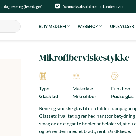
til dag levering (hverdage)*
Danmarks absolut bedste kundeservice
BLIV MEDLEM
WEBSHOP
OPLEVELSER
Mikrofiberviskestykke
Type
Materiale
Funktion
Glasklud
Mikrofiber
Pudse glas
Rene og smukke glas til den fulde champagneop
Glassets kvalitet og renhed har stor betydning
smag og de elegante bobler anbefaler vi, at du
og tørrer dem med et blødt, rent håndklæde.