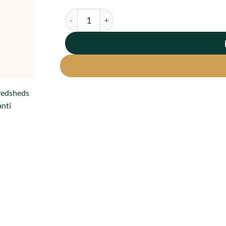
Mikrofiberviskestykke antal
fredsheds
anti