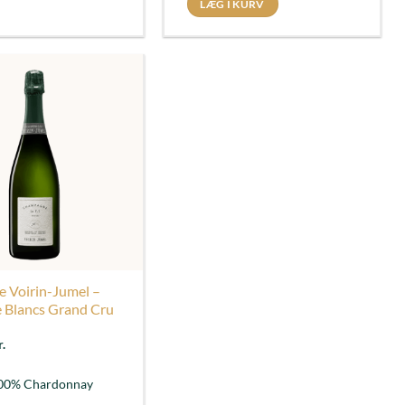
LÆG I KURV
 Voirin-Jumel –
e Blancs Grand Cru
r.
100% Chardonnay