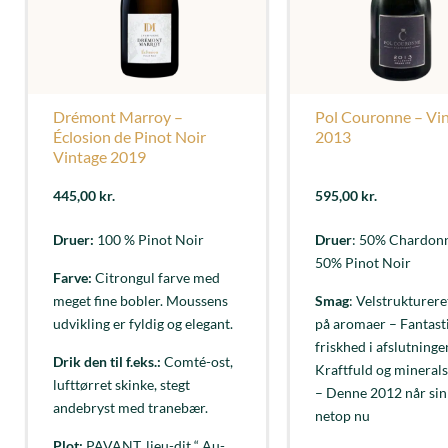
Drémont Marroy –
Pol Couronne – Vi
Éclosion de Pinot Noir
2013
Vintage 2019
445,00
kr.
595,00
kr.
Druer:
100 % Pinot Noir
Druer
: 50% Chardon
50% Pinot Noir
Farve:
Citrongul farve med
meget fine bobler. Moussens
Smag
: Velstrukturere
udvikling er fyldig og elegant.
på aromaer – Fantast
friskhed i afslutninge
Drik den til f.eks.:
Comté-ost,
Kraftfuld og mineral
lufttørret skinke, stegt
– Denne 2012 når sin
andebryst med tranebær.
netop nu
Plot:
PAVANT, lieu-dit “ Au-