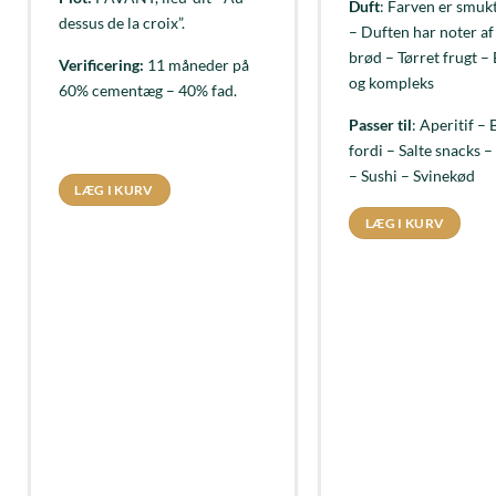
Duft
: Farven er smuk
dessus de la croix”.
– Duften har noter af 
brød – Tørret frugt –
Verificering:
11 måneder på
og kompleks
60% cementæg – 40% fad.
Passer til
: Aperitif – 
fordi – Salte snacks –
– Sushi – Svinekød
LÆG I KURV
LÆG I KURV