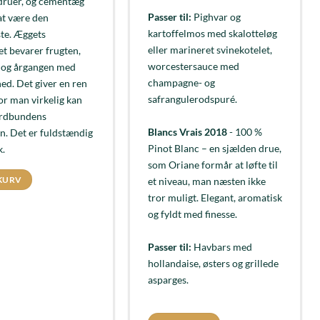
ruer, og cementæg
Passer til:
Pighvar og
 at være den
kartoffelmos med skalotteløg
ste. Æggets
eller marineret svinekotelet,
et bevarer frugten,
worcestersauce med
t og årgangen med
champagne- og
ed. Det giver en ren
safrangulerodspuré.
or man virkelig kan
ordbundens
Blancs Vrais 2018
- 100 %
n. Det er fuldstændig
Pinot Blanc – en sjælden drue,
k.
som Oriane formår at løfte til
 KURV
et niveau, man næsten ikke
tror muligt. Elegant, aromatisk
og fyldt med finesse.
Passer til:
Havbars med
hollandaise, østers og grillede
asparges.