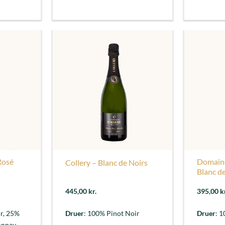
Rosé
Domaine
Collery – Blanc de Noirs
Blanc d
445,00
kr.
395,00
k
ir, 25%
Druer
: 100% Pinot Noir
Druer
: 
nnay -