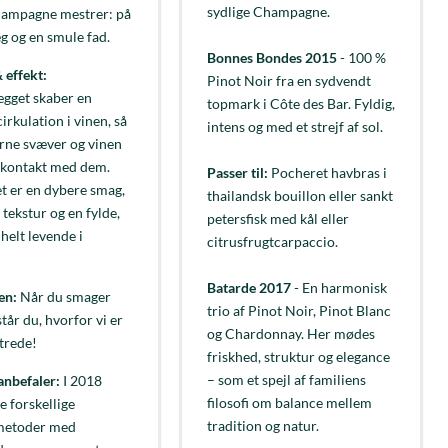
sydlige Champagne.
hampagne mestrer: på
 og en smule fad.
Bonnes Bondes 2015
- 100 %
 effekt:
Pinot Noir fra en sydvendt
gget skaber en
topmark i Côte des Bar. Fyldig,
cirkulation i vinen, så
intens og med et strejf af sol.
rne svæver og vinen
 kontakt med dem.
Passer til:
Pocheret havbras i
et er en dybere smag,
thailandsk bouillon eller sankt
 tekstur og en fylde,
petersfisk med kål eller
 helt levende i
citrusfrugtcarpaccio.
Batarde 2017
- En harmonisk
en:
Når du smager
trio af Pinot Noir, Pinot Blanc
tår du, hvorfor vi er
og Chardonnay. Her mødes
trede!
friskhed, struktur og elegance
– som et spejl af familiens
anbefaler:
I 2018
filosofi om balance mellem
e forskellige
tradition og natur.
metoder med