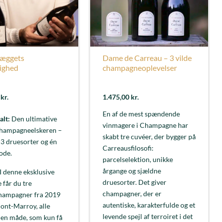
æggets
Dame de Carreau – 3 vilde
ighed
champagneoplevelser
0
kr.
1.475,00
kr.
En af de mest spændende
alt:
Den ultimative
vinmagere i Champagne har
 champagneelskeren –
skabt tre cuvéer, der bygger på
, 3 druesorter og én
Carreausfilosofi:
ode.
parcelselektion, unikke
årgange og sjældne
I denne eksklusive
druesorter. Det giver
 får du tre
champagner, der er
hampagner fra 2019
autentiske, karakterfulde og et
ont-Marroy, alle
levende spejl af terroiret i det
å en måde, som kun få