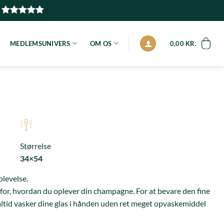
MEDLEMSUNIVERS
OM OS
0,00
KR.
Størrelse
34×54
levelse.
 for, hvordan du oplever din champagne. For at bevare den fine
 altid vasker dine glas i hånden uden ret meget opvaskemiddel