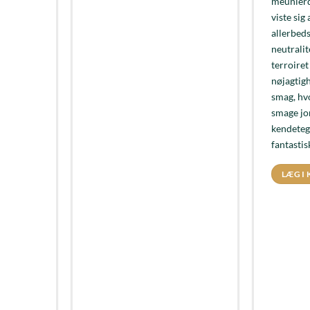
meunierd
viste sig
allerbed
neutralit
terroire
nøjagtigh
smag, hv
smage j
kendeteg
fantastis
LÆG I