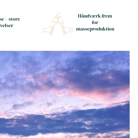
Håndværk frem
e – store
for
velser
masseproduktion