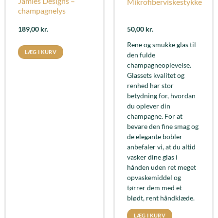
Jamies Designs –
Mikrofiberviskestykke
champagnelys
189,00
kr.
50,00
kr.
Rene og smukke glas til
LÆG I KURV
den fulde
champagneoplevelse.
Glassets kvalitet og
renhed har stor
betydning for, hvordan
du oplever din
champagne. For at
bevare den fine smag og
de elegante bobler
anbefaler vi, at du altid
vasker dine glas i
hånden uden ret meget
opvaskemiddel og
tørrer dem med et
blødt, rent håndklæde.
LÆG I KURV