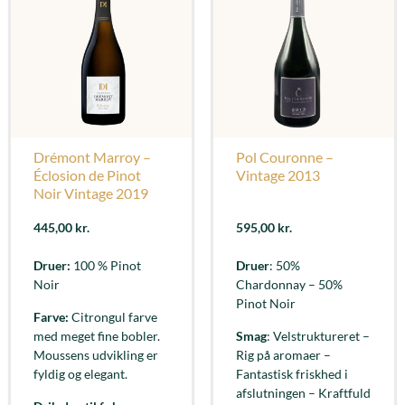
Drémont Marroy –
Pol Couronne –
Éclosion de Pinot
Vintage 2013
Noir Vintage 2019
445,00
kr.
595,00
kr.
Druer:
100 % Pinot
Druer
: 50%
Noir
Chardonnay – 50%
Pinot Noir
Farve:
Citrongul farve
med meget fine bobler.
Smag
: Velstruktureret –
Moussens udvikling er
Rig på aromaer –
fyldig og elegant.
Fantastisk friskhed i
afslutningen – Kraftfuld