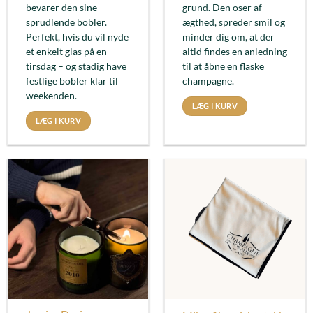
bevarer den sine
grund. Den oser af
sprudlende bobler.
ægthed, spreder smil og
Perfekt, hvis du vil nyde
minder dig om, at der
et enkelt glas på en
altid findes en anledning
tirsdag – og stadig have
til at åbne en flaske
festlige bobler klar til
champagne.
weekenden.
LÆG I KURV
LÆG I KURV