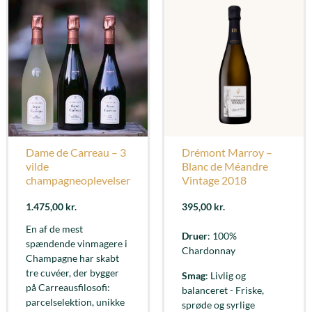
Dame de Carreau – 3
Drémont Marroy –
vilde
Blanc de Méandre
champagneoplevelser
Vintage 2018
1.475,00
kr.
395,00
kr.
En af de mest
Druer
: 100%
spændende vinmagere i
Chardonnay
Champagne har skabt
tre cuvéer, der bygger
Smag
: Livlig og
på Carreausfilosofi:
balanceret - Friske,
parcelselektion, unikke
sprøde og syrlige