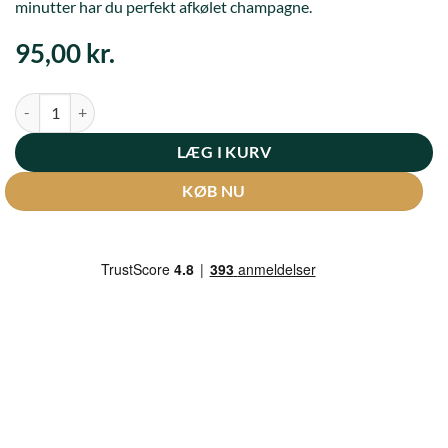
minutter har du perfekt afkølet champagne.
95,00
kr.
Icebag - 2 flasker antal
LÆG I KURV
KØB NU