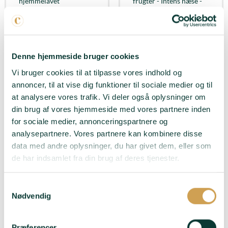
hjemmelavet
frugter - Intens næse -
jordbærmarmelade og
Frisk og udtryksfuld på
super saftige ferskner
samme tid
Passer til
: Aperitif -
Passer til
: Aperitif -
Bare fordi
Hjemmelavet burger -
Denne hjemmeside bruger cookies
Tapas
Vi bruger cookies til at tilpasse vores indhold og
LÆG I KURV
LÆG I KURV
annoncer, til at vise dig funktioner til sociale medier og til
at analysere vores trafik. Vi deler også oplysninger om
din brug af vores hjemmeside med vores partnere inden
for sociale medier, annonceringspartnere og
analysepartnere. Vores partnere kan kombinere disse
data med andre oplysninger, du har givet dem, eller som
de har indsamlet fra din brug af deres tjenester.
Samtykkevalg
Nødvendig
Domaine Voirin-
Præferencer