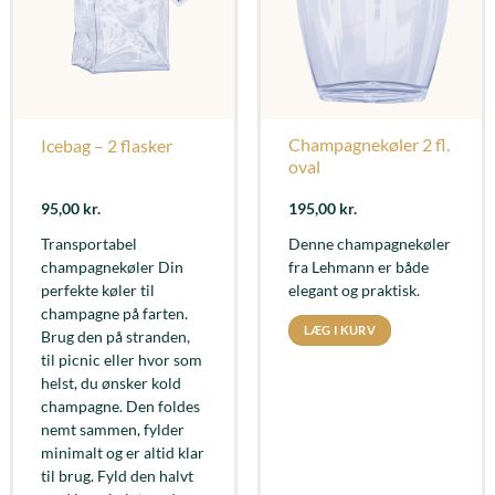
Champagnekøler 2 fl.
Icebag – 2 flasker
oval
95,00
kr.
195,00
kr.
Transportabel
Denne champagnekøler
champagnekøler Din
fra Lehmann er både
perfekte køler til
elegant og praktisk.
champagne på farten.
LÆG I KURV
Brug den på stranden,
til picnic eller hvor som
helst, du ønsker kold
champagne. Den foldes
nemt sammen, fylder
minimalt og er altid klar
til brug. Fyld den halvt