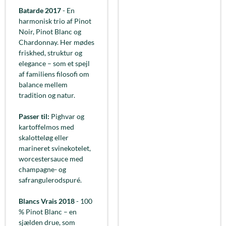
Batarde 2017
- En
harmonisk trio af Pinot
Noir, Pinot Blanc og
Chardonnay. Her mødes
friskhed, struktur og
elegance – som et spejl
af familiens filosofi om
balance mellem
tradition og natur.
Passer til:
Pighvar og
kartoffelmos med
skalotteløg eller
marineret svinekotelet,
worcestersauce med
champagne- og
safrangulerodspuré.
Blancs Vrais 2018
- 100
% Pinot Blanc – en
sjælden drue, som