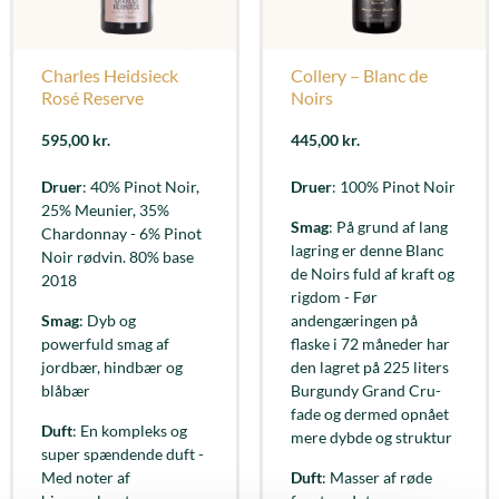
Charles Heidsieck
Collery – Blanc de
Rosé Reserve
Noirs
595,00
kr.
445,00
kr.
Druer
: 40% Pinot Noir,
Druer
: 100% Pinot Noir
25% Meunier, 35%
Smag
: På grund af lang
Chardonnay - 6% Pinot
lagring er denne Blanc
Noir rødvin. 80% base
de Noirs fuld af kraft og
2018
rigdom - Før
Smag
: Dyb og
andengæringen på
powerfuld smag af
flaske i 72 måneder har
jordbær, hindbær og
den lagret på 225 liters
blåbær
Burgundy Grand Cru-
fade og dermed opnået
Duft
: En kompleks og
mere dybde og struktur
super spændende duft -
Med noter af
Duft
: Masser af røde