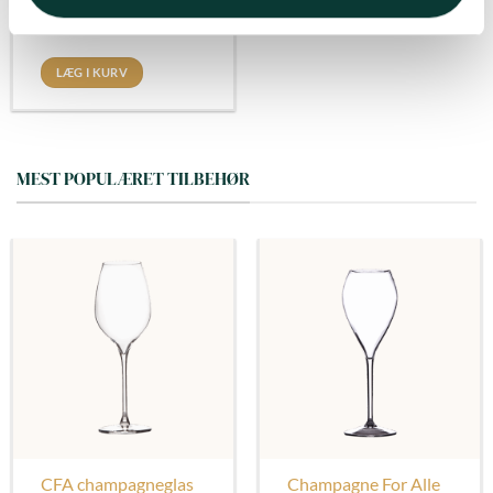
Salte snacks – Skaldyr –
Sushi
LÆG I KURV
MEST POPULÆRET TILBEHØR
CFA champagneglas
Champagne For Alle