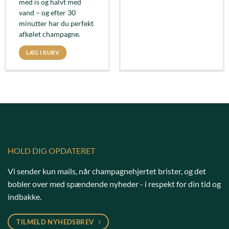
med is og halvt med
vand – og efter 30
minutter har du perfekt
afkølet champagne.
LÆG I KURV
HOLD DIG OPDATERET
Vi sender kun mails, når champagnehjertet brister, og det
bobler over med spændende nyheder - i respekt for din tid og
indbakke.
TILMELD NYHEDSBREV