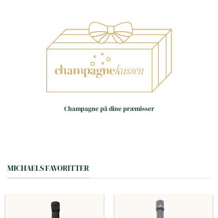
Små huse – store oplevelser
Håndværk frem for
Champagne på dine præmisser
masseproduktion
Dag til dag levering i hele landet
(hverdage)
MICHAELS FAVORITTER