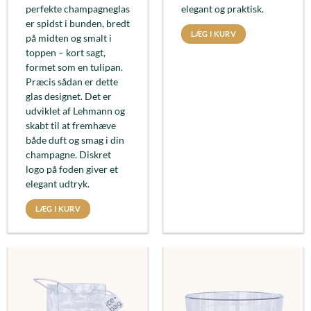
perfekte champagneglas
elegant og praktisk.
er spidst i bunden, bredt
LÆG I KURV
på midten og smalt i
toppen – kort sagt,
formet som en tulipan.
Præcis sådan er dette
glas designet. Det er
udviklet af Lehmann og
skabt til at fremhæve
både duft og smag i din
champagne. Diskret
logo på foden giver et
elegant udtryk.
LÆG I KURV