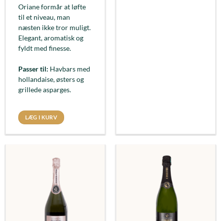
Oriane formår at løfte
til et niveau, man
næsten ikke tror muligt.
Elegant, aromatisk og
fyldt med finesse.
Passer til:
Havbars med
hollandaise, østers og
grillede asparges.
LÆG I KURV