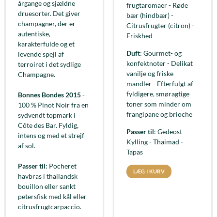
årgange og sjældne
frugtaromaer - Røde
druesorter. Det giver
bær (hindbær) -
champagner, der er
Citrusfrugter (citron) -
autentiske,
Friskhed
karakterfulde og et
Duft
: Gourmet- og
levende spejl af
konfektnoter - Delikat
terroiret i det sydlige
vanilje og friske
Champagne.
mandler - Efterfulgt af
fyldigere, smøragtige
Bonnes Bondes 2015
-
toner som minder om
100 % Pinot Noir fra en
frangipane og brioche
sydvendt topmark i
Côte des Bar. Fyldig,
Passer til
: Gedeost -
intens og med et strejf
Kylling - Thaimad -
af sol.
Tapas
Passer til:
Pocheret
LÆG I KURV
havbras i thailandsk
bouillon eller sankt
petersfisk med kål eller
citrusfrugtcarpaccio.