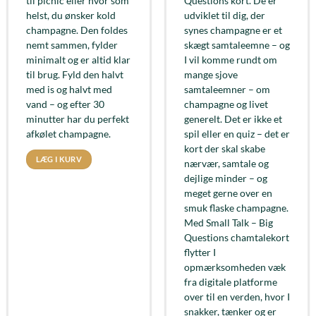
til picnic eller hvor som
Questions kort. De er
helst, du ønsker kold
udviklet til dig, der
champagne. Den foldes
synes champagne er et
nemt sammen, fylder
skægt samtaleemne – og
minimalt og er altid klar
I vil komme rundt om
til brug. Fyld den halvt
mange sjove
med is og halvt med
samtaleemner – om
vand – og efter 30
champagne og livet
minutter har du perfekt
generelt. Det er ikke et
afkølet champagne.
spil eller en quiz – det er
kort der skal skabe
LÆG I KURV
nærvær, samtale og
dejlige minder – og
meget gerne over en
smuk flaske champagne.
Med Small Talk – Big
Questions chamtalekort
flytter I
opmærksomheden væk
fra digitale platforme
over til en verden, hvor I
snakker, tænker og er