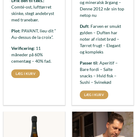
Drik den til f.eks.:
og mineralsk årgang –
Comté-ost, lufttørret
Denne 2012 når sin top
skinke, stegt andebryst
netop nu
med tranebær.
Duft
: Farven er smukt
Plot:
PAVANT, lieu-dit “
gylden – Duften har
Au-dessus de la croix”.
noter af ristet brød –
Tørret frugt – Elegant
Verificering:
11
og kompleks
måneder på 60%
cementæg – 40% fad.
Passer til
: Aperitif –
Bare fordi – Salte
LÆG I KURV
snacks – Hvid fisk –
Sushi – Svinekød
LÆG I KURV