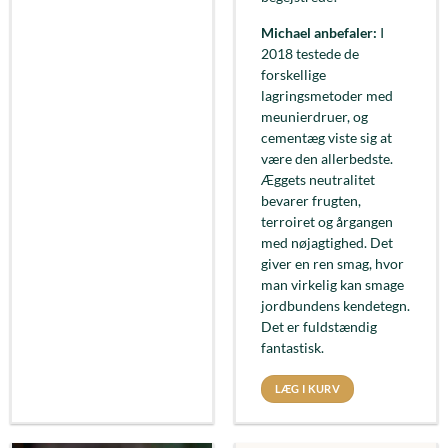
Michael anbefaler:
I
2018 testede de
forskellige
lagringsmetoder med
meunierdruer, og
cementæg viste sig at
være den allerbedste.
Æggets neutralitet
bevarer frugten,
terroiret og årgangen
med nøjagtighed. Det
giver en ren smag, hvor
man virkelig kan smage
jordbundens kendetegn.
Det er fuldstændig
fantastisk.
LÆG I KURV