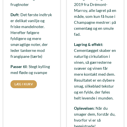
frugtnoter
2019 fra Drémont-
Marroy, alle lagret på en
Duft
: Det første indtryk
måde, som kun få huse i
er delikat vanilje og
Champagne mestrer: på
friske mandelnoter.
cementæg og en smule
Herefter følgere
fad.
fyldigere og mere
smøragtige noter, der
Lagring & effekt:
leder tankerne mod
Cementægget skaber en
frangipane (tærte)
naturlig cirkulation i
vinen, så gærresterne
Passer til
: Stegt kylling
svæver og vinen får
med fløde og svampe
mere kontakt med dem.
Resultatet er en dybere
LÆG I KURV
smag, silkeblød tekstur
og en fylde, der føles
helt levende i munden.
Oplevelsen:
Når du
smager dem, forstår du,
hvorfor vi er så
begejstrede!