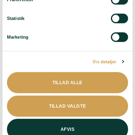
Jumel – Blanc de
Blancs Grand Cru
Statistik
395,00
kr.
Druer
: 100%
Marketing
Chardonnay
Smag
: Mild – Elegant –
Typiske Chardonnay-
Vis detaljer
noter af citrus og
mineraler – Delikat –
Majestætisk – Frisk –
TILLAD ALLE
Sofistikeret
Duft
: Hvid frugt –
Citrusfrugt – Frisk –
TILLAD VALGTE
Frugtig – Aromatisk –
Livlig
Passer til
: Aperitif –
AFVIS
Bare fordi – Hvid fisk –