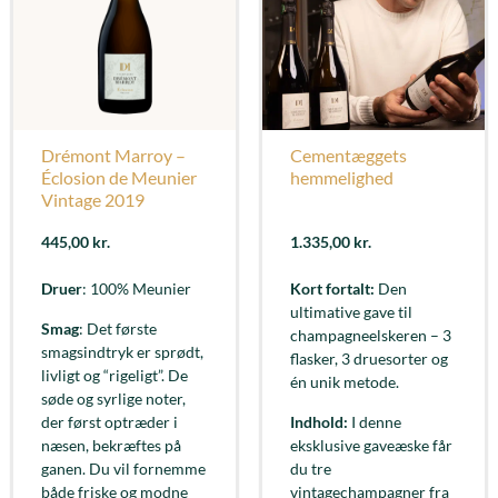
Drémont Marroy –
Cementæggets
Éclosion de Meunier
hemmelighed
Vintage 2019
445,00
kr.
1.335,00
kr.
Druer
: 100% Meunier
Kort fortalt:
Den
ultimative gave til
Smag
: Det første
champagneelskeren – 3
smagsindtryk er sprødt,
flasker, 3 druesorter og
livligt og “rigeligt”. De
én unik metode.
søde og syrlige noter,
der først optræder i
Indhold:
I denne
næsen, bekræftes på
eksklusive gaveæske får
ganen. Du vil fornemme
du tre
både friske og modne
vintagechampagner fra