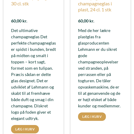
30 cl. stk
champagneglas i
plast, 24 cl. 1 stk
60,00
kr.
60,00
kr.
Det ultimative
Med de her lækre
champagneglas Det
plastglas fra
perfekte champagneglas
glasproducenten
er spidst i bunden, bredt
Lehmann er du sikret
på midten og smalt i
gode
toppen – kort sagt,
champagneoplevelser
formet som en tulipan.
ved stranden, på
Præcis sådan er dette
perrassen eller på
glas designet. Det er
togturen. De tåler
udviklet af Lehmann og
opvaskemaskine, de er
skabt til at fremhæve
til at genanvende og de
både duft og smag i din
er højt elsket af både
champagne. Diskret
kunder og medlemmer.
logo på foden giver et
LÆG I KURV
elegant udtryk.
LÆG I KURV