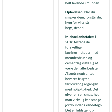
helt levende i munden.
Oplevelsen:
Når du
smager dem, forstår du,
hvorfor vi er så
begejstrede!
Michael anbefaler:
I
2018 testede de
forskellige
lagringsmetoder med
meunierdruer, og
cementæg viste sig at
være den allerbedste.
Æggets neutralitet
bevarer frugten,
terroiret og årgangen
med nøjagtighed. Det
giver en ren smag, hvor
man virkelig kan smage
jordbundens kendetegn.
Det er fuldstændig