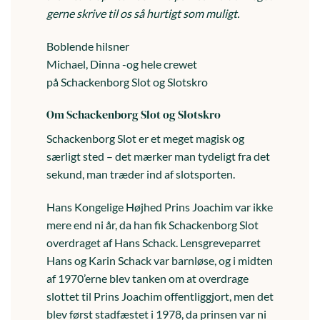
gerne skrive til os så hurtigt som muligt.
Boblende hilsner
Michael, Dinna -og hele crewet
på Schackenborg Slot og Slotskro
Om Schackenborg Slot og Slotskro
Schackenborg Slot er et meget magisk og
særligt sted – det mærker man tydeligt fra det
sekund, man træder ind af slotsporten.
Hans Kongelige Højhed Prins Joachim var ikke
mere end ni år, da han fik Schackenborg Slot
overdraget af Hans Schack. Lensgreveparret
Hans og Karin Schack var barnløse, og i midten
af 1970’erne blev tanken om at overdrage
slottet til Prins Joachim offentliggjort, men det
blev først stadfæstet i 1978, da prinsen var ni