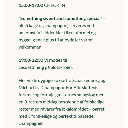
15:00-17:00
CHECK IN
”Something sweet and something special”
–
altså kage og champagne) serveres ved
ankomst. Vi sidder klar til en uformel og
hyggelig snak plus til at byde jer varmt
velkommen.
19:00-22:30
Vi mødes til
casual dining på Slotskroen.
Her vil de dygtige kokke fra Schackenborg og
Michael fra Champagne For Alle skiftevis
forkæle og fornøje gæsternes smagsløg med
en 3-retters middag bestående af forskellige
retter med råvarer fra lokalområdet – parret
med 3 forskellige og perfekt tilpassede
champagner.