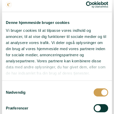
Denne hjemmeside bruger cookies
Vi bruger cookies til at tilpasse vores indhold og
annoncer, til at vise dig funktioner til sociale medier og til
at analysere vores trafik. Vi deler også oplysninger om
din brug af vores hjemmeside med vores partnere inden
for sociale medier, annonceringspartnere og
analysepartnere. Vores partnere kan kombinere disse
data med andre oplysninger, du har givet dem, eller som
de har indsamlet fra din brug af deres tjenester.
Samtykkevalg
Nødvendig
Præferencer