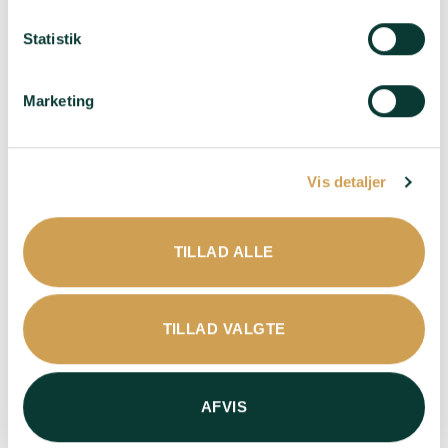
Statistik
Marketing
Vis detaljer
TILLAD ALLE
TILLAD VALGTE
AFVIS