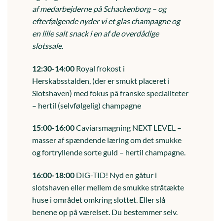
af medarbejderne på Schackenborg – og
efterfølgende nyder vi et glas champagne og
en lille salt snack i en af de overdådige
slotssale
.
12:30-14:00
Royal frokost i
Herskabsstalden, (der er smukt placeret i
Slotshaven) med fokus på franske specialiteter
– hertil (selvfølgelig) champagne
15:00-16:00
Caviarsmagning NEXT LEVEL –
masser af spændende læring om det smukke
og fortryllende sorte guld – hertil champagne.
16:00-18:00
DIG-TID! Nyd en gåtur i
slotshaven eller mellem de smukke stråtækte
huse i området omkring slottet. Eller slå
benene op på værelset. Du bestemmer selv.