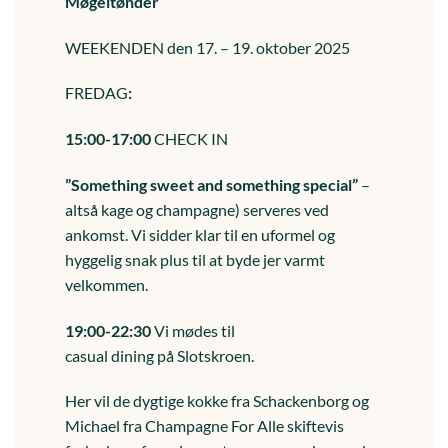
Møgeltønder
WEEKENDEN den 17. – 19. oktober 2025
FREDAG
:
15:00-17:00
CHECK IN
”Something sweet and something special”
–
altså kage og champagne) serveres ved
ankomst. Vi sidder klar til en uformel og
hyggelig snak plus til at byde jer varmt
velkommen.
19:00-22:30
Vi mødes til
casual dining på Slotskroen.
Her vil de dygtige kokke fra Schackenborg og
Michael fra Champagne For Alle skiftevis