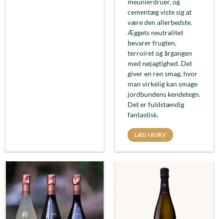
meunierdruer, og
cementæg viste sig at
være den allerbedste.
Æggets neutralitet
bevarer frugten,
terroiret og årgangen
med nøjagtighed. Det
giver en ren smag, hvor
man virkelig kan smage
jordbundens kendetegn.
Det er fuldstændig
fantastisk.
LÆG I KURV