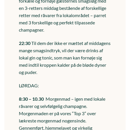
forkæle og fornøje gæsternes smagsløg med
en 3-retters middag bestående af forskellige
retter med råvarer fra lokalområdet – parret
med 3 forskellige og perfekt tilpassede
champagner.
22:30
Til dem der ikke er mættet af middagens
mange smagsindtryk, vil der være drinks af
lokal gin og tonic, som man kan fornøje sig
med indtil kroppen kalder på de bløde dyner
og puder.
LØRDAG:
8:30 – 10.30
Morgenmad – igen med lokale
råvarer og selvfølgelig champagne.
Morgenmaden er på vores “Top 3” over
lækreste morgenmad nogensinde.
Gennemført, hjemmelavet og virkelig