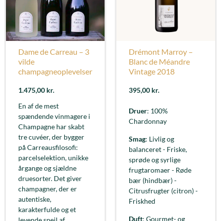
Dame de Carreau – 3
Drémont Marroy –
vilde
Blanc de Méandre
champagneoplevelser
Vintage 2018
1.475,00
kr.
395,00
kr.
En af de mest
Druer
: 100%
spændende vinmagere i
Chardonnay
Champagne har skabt
tre cuvéer, der bygger
Smag
: Livlig og
på Carreausfilosofi:
balanceret - Friske,
parcelselektion, unikke
sprøde og syrlige
årgange og sjældne
frugtaromaer - Røde
druesorter. Det giver
bær (hindbær) -
champagner, der er
Citrusfrugter (citron) -
autentiske,
Friskhed
karakterfulde og et
Duft
: Gourmet- og
levende spejl af