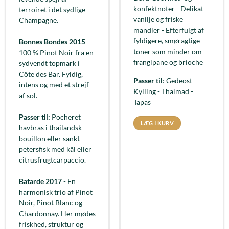
konfektnoter - Delikat
terroiret i det sydlige
vanilje og friske
Champagne.
mandler - Efterfulgt af
fyldigere, smøragtige
Bonnes Bondes 2015
-
toner som minder om
100 % Pinot Noir fra en
frangipane og brioche
sydvendt topmark i
Côte des Bar. Fyldig,
Passer til
: Gedeost -
intens og med et strejf
Kylling - Thaimad -
af sol.
Tapas
Passer til:
Pocheret
LÆG I KURV
havbras i thailandsk
bouillon eller sankt
petersfisk med kål eller
citrusfrugtcarpaccio.
Batarde 2017
- En
harmonisk trio af Pinot
Noir, Pinot Blanc og
Chardonnay. Her mødes
friskhed, struktur og