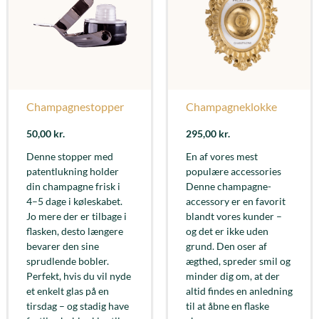
Champagnestopper
Champagneklokke
50,00
kr.
295,00
kr.
Denne stopper med
En af vores mest
patentlukning holder
populære accessories
din champagne frisk i
Denne champagne-
4–5 dage i køleskabet.
accessory er en favorit
Jo mere der er tilbage i
blandt vores kunder –
flasken, desto længere
og det er ikke uden
bevarer den sine
grund. Den oser af
sprudlende bobler.
ægthed, spreder smil og
Perfekt, hvis du vil nyde
minder dig om, at der
et enkelt glas på en
altid findes en anledning
tirsdag – og stadig have
til at åbne en flaske