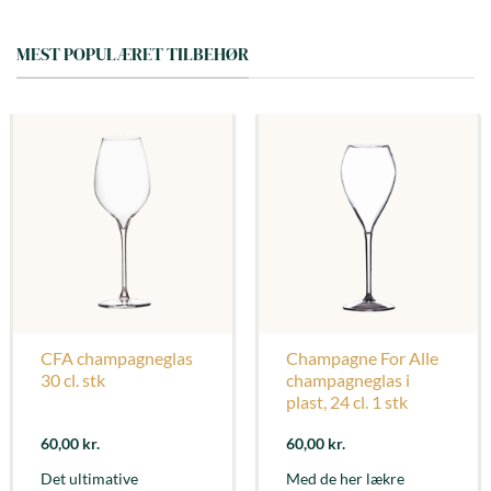
MEST POPULÆRET TILBEHØR
CFA champagneglas
Champagne For Alle
30 cl. stk
champagneglas i
plast, 24 cl. 1 stk
60,00
kr.
60,00
kr.
Det ultimative
Med de her lækre