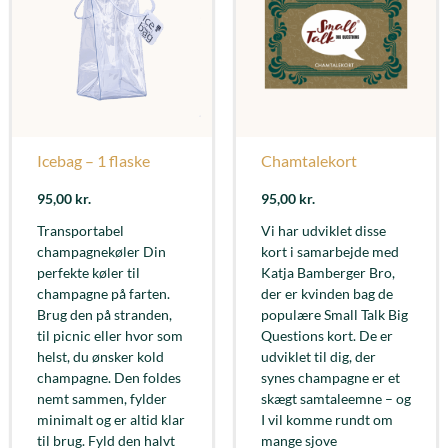
Icebag – 1 flaske
Chamtalekort
95,00
kr.
95,00
kr.
Transportabel
Vi har udviklet disse
champagnekøler Din
kort i samarbejde med
perfekte køler til
Katja Bamberger Bro,
champagne på farten.
der er kvinden bag de
Brug den på stranden,
populære Small Talk Big
til picnic eller hvor som
Questions kort. De er
helst, du ønsker kold
udviklet til dig, der
champagne. Den foldes
synes champagne er et
nemt sammen, fylder
skægt samtaleemne – og
minimalt og er altid klar
I vil komme rundt om
til brug. Fyld den halvt
mange sjove