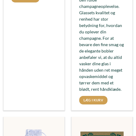
den fulde
champagneoplevelse.
Glassets kvalitet og
renhed har stor
betydning for, hvordan
du oplever din
champagne. For at
bevare den fine smag og
de elegante bobler
anbefaler vi, at du altid
vasker dine glas i
hånden uden ret meget
opvaskemiddel og
tørrer dem med et
blødt, rent håndklæde.
LÆG I KURV