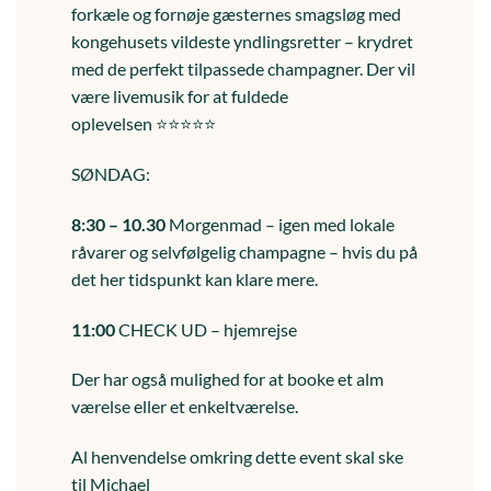
forkæle og fornøje gæsternes smagsløg med
kongehusets vildeste yndlingsretter – krydret
med de perfekt tilpassede champagner. Der vil
være livemusik for at fuldede
oplevelsen ⭐️⭐️⭐️⭐️⭐️
SØNDAG:
8:30 – 10.30
Morgenmad – igen med lokale
råvarer og selvfølgelig champagne – hvis du på
det her tidspunkt kan klare mere.
11:00
CHECK UD – hjemrejse
Der har også mulighed for at booke et alm
værelse eller et enkeltværelse.
Al henvendelse omkring dette event skal ske
til Michael