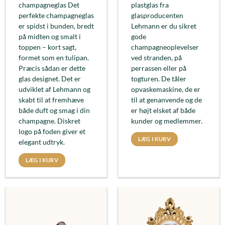
champagneglas Det
plastglas fra
perfekte champagneglas
glasproducenten
er spidst i bunden, bredt
Lehmann er du sikret
på midten og smalt i
gode
toppen – kort sagt,
champagneoplevelser
formet som en tulipan.
ved stranden, på
Præcis sådan er dette
perrassen eller på
glas designet. Det er
togturen. De tåler
udviklet af Lehmann og
opvaskemaskine, de er
skabt til at fremhæve
til at genanvende og de
både duft og smag i din
er højt elsket af både
champagne. Diskret
kunder og medlemmer.
logo på foden giver et
LÆG I KURV
elegant udtryk.
LÆG I KURV