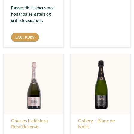
Passer til:
Havbars med
hollandaise, østers og
grillede asparges.
LÆG I KURV
Charles Heidsieck
Collery – Blanc de
Rosé Reserve
Noirs