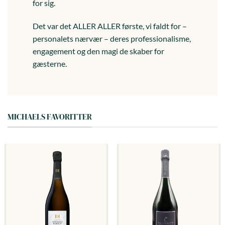
for sig.
Det var det ALLER ALLER første, vi faldt for –
personalets nærvær – deres professionalisme,
engagement og den magi de skaber for
gæsterne.
MICHAELS FAVORITTER