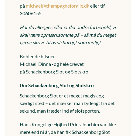
på
michael@champagneforalle.dk
eller tlf.
30606155.
Har du allergier, eller er der andre forbehold, vi
skal være opmærksomme på – så må du meget
gerne skrive til os så hurtigt som muligt.
Boblende hilsner
Michael, Dinna -og hele crewet
på Schackenborg Slot og Slotskro
Om Schackenborg Slot og Slotskro
Schackenborg Slot er et meget magisk og
særligt sted – det mærker man tydeligt fra det
sekund, man træder ind af slotsporten.
Hans Kongelige Højhed Prins Joachim var ikke
mere end ni år, da han fik Schackenborg Slot