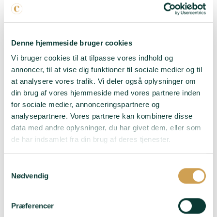
Au-dessus de la croix”.
noter af ristet brød –
Tørret frugt – Elegant
Verificering:
11
og kompleks
måneder på 60%
cementæg – 40% fad.
Denne hjemmeside bruger cookies
Passer til
: Aperitif –
Bare fordi – Salte
Vi bruger cookies til at tilpasse vores indhold og
LÆG I KURV
snacks – Hvid fisk –
annoncer, til at vise dig funktioner til sociale medier og til
Sushi – Svinekød
at analysere vores trafik. Vi deler også oplysninger om
din brug af vores hjemmeside med vores partnere inden
LÆG I KURV
for sociale medier, annonceringspartnere og
analysepartnere. Vores partnere kan kombinere disse
data med andre oplysninger, du har givet dem, eller som
de har indsamlet fra din brug af deres tjenester.
Samtykkevalg
Nødvendig
Præferencer