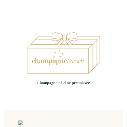
Små huse – store oplevelser
Håndværk frem for
Champagne på dine præmisser
masseproduktion
Dag til dag levering i hele landet
(hverdage)