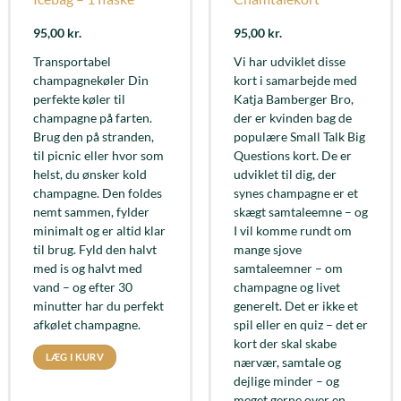
95,00
kr.
95,00
kr.
Transportabel
Vi har udviklet disse
champagnekøler Din
kort i samarbejde med
perfekte køler til
Katja Bamberger Bro,
champagne på farten.
der er kvinden bag de
Brug den på stranden,
populære Small Talk Big
til picnic eller hvor som
Questions kort. De er
helst, du ønsker kold
udviklet til dig, der
champagne. Den foldes
synes champagne er et
nemt sammen, fylder
skægt samtaleemne – og
minimalt og er altid klar
I vil komme rundt om
til brug. Fyld den halvt
mange sjove
med is og halvt med
samtaleemner – om
vand – og efter 30
champagne og livet
minutter har du perfekt
generelt. Det er ikke et
afkølet champagne.
spil eller en quiz – det er
kort der skal skabe
LÆG I KURV
nærvær, samtale og
dejlige minder – og
meget gerne over en