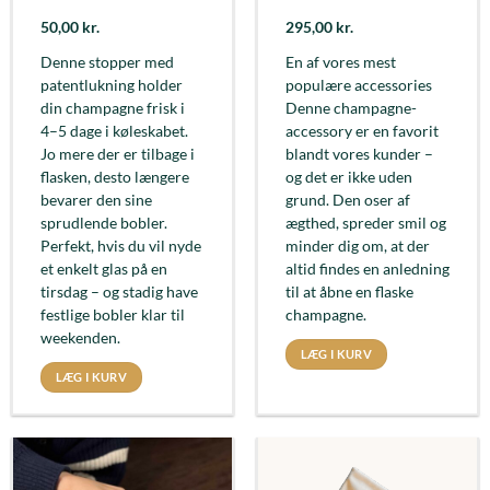
50,00
kr.
295,00
kr.
Denne stopper med
En af vores mest
patentlukning holder
populære accessories
din champagne frisk i
Denne champagne-
4–5 dage i køleskabet.
accessory er en favorit
Jo mere der er tilbage i
blandt vores kunder –
flasken, desto længere
og det er ikke uden
bevarer den sine
grund. Den oser af
sprudlende bobler.
ægthed, spreder smil og
Perfekt, hvis du vil nyde
minder dig om, at der
et enkelt glas på en
altid findes en anledning
tirsdag – og stadig have
til at åbne en flaske
festlige bobler klar til
champagne.
weekenden.
LÆG I KURV
LÆG I KURV