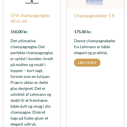
CFA champagneglas
Champagnekøler 1 fl.
40 cl. stk
150,00
kr.
175,00
kr.
Det ultimative
Denne champagnekøler
champagneglas Det
fra Lehmann er både
perfekte champagneglas
elegant og praktisk.
er spidst i bunden, bredt
LÆG I KURV
på midten og smalt i
toppen – kort sagt,
formet som en tulipan.
Præcis sådan er dette
glas designet. Det er
udviklet af Lehmann og
skabt til at fremhæve
både duft og smag i din
champagne. Diskret
logo på foden giver et
elegant udtryk.