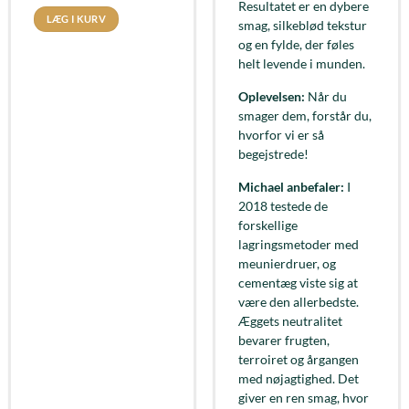
Resultatet er en dybere
LÆG I KURV
smag, silkeblød tekstur
og en fylde, der føles
helt levende i munden.
Oplevelsen:
Når du
smager dem, forstår du,
hvorfor vi er så
begejstrede!
Michael anbefaler:
I
2018 testede de
forskellige
lagringsmetoder med
meunierdruer, og
cementæg viste sig at
være den allerbedste.
Æggets neutralitet
bevarer frugten,
terroiret og årgangen
med nøjagtighed. Det
giver en ren smag, hvor