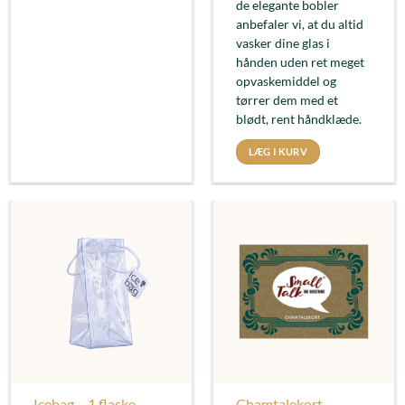
de elegante bobler
anbefaler vi, at du altid
vasker dine glas i
hånden uden ret meget
opvaskemiddel og
tørrer dem med et
blødt, rent håndklæde.
LÆG I KURV
Icebag – 1 flaske
Chamtalekort