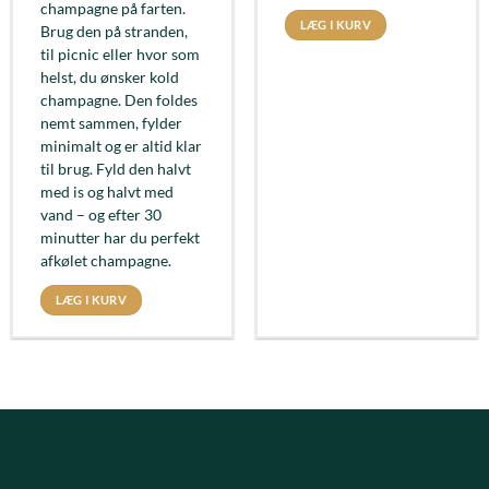
champagne på farten.
LÆG I KURV
Brug den på stranden,
til picnic eller hvor som
helst, du ønsker kold
champagne. Den foldes
nemt sammen, fylder
minimalt og er altid klar
til brug. Fyld den halvt
med is og halvt med
vand – og efter 30
minutter har du perfekt
afkølet champagne.
LÆG I KURV