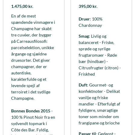
1.475,00
kr.
395,00
kr.
En af de mest
Druer
: 100%
spændende vinmagere i
Chardonnay
Champagne har skabt
tre cuvéer, der bygger
Smag
: Livlig og
på Carreausfilosofi:
balanceret - Friske,
parcelselektion, unikke
sprøde og syrlige
årgange og sjældne
frugtaromaer - Røde
druesorter. Det giver
bær (hindbær) -
champagner, der er
Citrusfrugter (citron) -
autentiske,
Friskhed
karakterfulde og et
Duft
: Gourmet- og
levende spejl af
konfektnoter - Delikat
terroiret i det sydlige
vanilje og friske
Champagne.
mandler - Efterfulgt af
fyldigere, smøragtige
Bonnes Bondes 2015
-
toner som minder om
100 % Pinot Noir fra en
frangipane og brioche
sydvendt topmark i
Côte des Bar. Fyldig,
Passer til
: Gedeost -