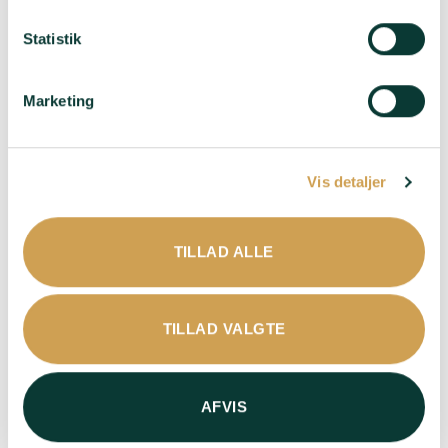
Statistik
Marketing
Vis detaljer
Charles Heidsieck
Collery – Blanc de
TILLAD ALLE
Rosé Reserve
Noirs
595,00
kr.
445,00
kr.
TILLAD VALGTE
Druer
: 40% Pinot Noir,
Druer
: 100% Pinot Noir
25% Meunier, 35%
Smag
: På grund af lang
Chardonnay - 6% Pinot
lagring er denne Blanc
Noir rødvin. 80% base
AFVIS
de Noirs fuld af kraft og
2018
rigdom - Før