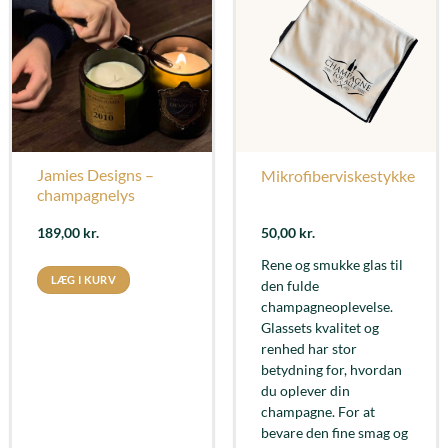
Jamies Designs –
Mikrofiberviskestykke
champagnelys
189,00
kr.
50,00
kr.
Rene og smukke glas til
LÆG I KURV
den fulde
champagneoplevelse.
Glassets kvalitet og
renhed har stor
betydning for, hvordan
du oplever din
champagne. For at
bevare den fine smag og