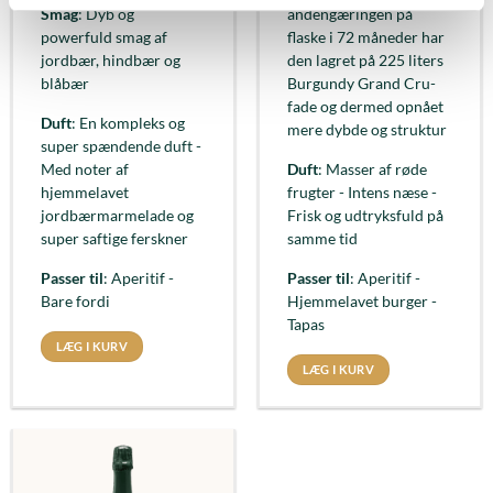
Smag
: Dyb og
andengæringen på
powerfuld smag af
flaske i 72 måneder har
jordbær, hindbær og
den lagret på 225 liters
blåbær
Burgundy Grand Cru-
fade og dermed opnået
Duft
: En kompleks og
mere dybde og struktur
super spændende duft -
Med noter af
Duft
: Masser af røde
hjemmelavet
frugter - Intens næse -
jordbærmarmelade og
Frisk og udtryksfuld på
super saftige ferskner
samme tid
Passer til
: Aperitif -
Passer til
: Aperitif -
Bare fordi
Hjemmelavet burger -
Tapas
LÆG I KURV
LÆG I KURV