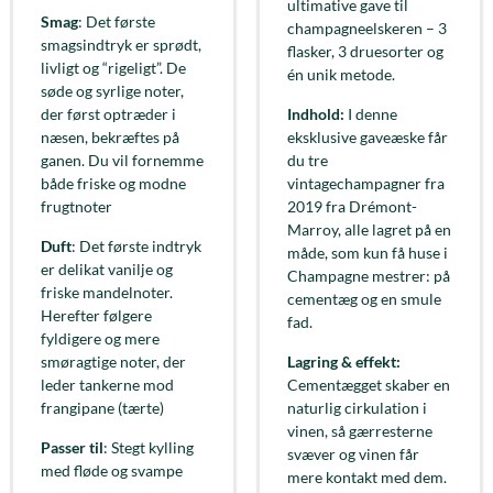
ultimative gave til
Smag
: Det første
champagneelskeren – 3
smagsindtryk er sprødt,
flasker, 3 druesorter og
livligt og “rigeligt”. De
én unik metode.
søde og syrlige noter,
der først optræder i
Indhold:
I denne
næsen, bekræftes på
eksklusive gaveæske får
ganen. Du vil fornemme
du tre
både friske og modne
vintagechampagner fra
frugtnoter
2019 fra Drémont-
Marroy, alle lagret på en
Duft
: Det første indtryk
måde, som kun få huse i
er delikat vanilje og
Champagne mestrer: på
friske mandelnoter.
cementæg og en smule
Herefter følgere
fad.
fyldigere og mere
smøragtige noter, der
Lagring & effekt:
leder tankerne mod
Cementægget skaber en
frangipane (tærte)
naturlig cirkulation i
vinen, så gærresterne
Passer til
: Stegt kylling
svæver og vinen får
med fløde og svampe
mere kontakt med dem.