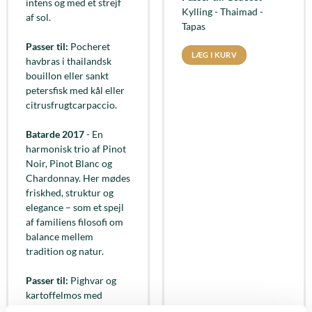
intens og med et strejf
Kylling - Thaimad -
af sol.
Tapas
Passer til:
Pocheret
LÆG I KURV
havbras i thailandsk
bouillon eller sankt
petersfisk med kål eller
citrusfrugtcarpaccio.
Batarde 2017
- En
harmonisk trio af Pinot
Noir, Pinot Blanc og
Chardonnay. Her mødes
friskhed, struktur og
elegance – som et spejl
af familiens filosofi om
balance mellem
tradition og natur.
Passer til:
Pighvar og
kartoffelmos med
skalotteløg eller