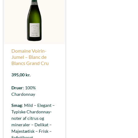
Domaine Voirin-
Jumel – Blanc de
Blancs Grand Cru
395,00
kr.
Druer
: 100%
Chardonnay
Smag
: Mild – Elegant –
Typiske Chardonnay-
noter af citrus og
mineraler – Delikat –
Majestætisk – Frisk –
Sofistikeret