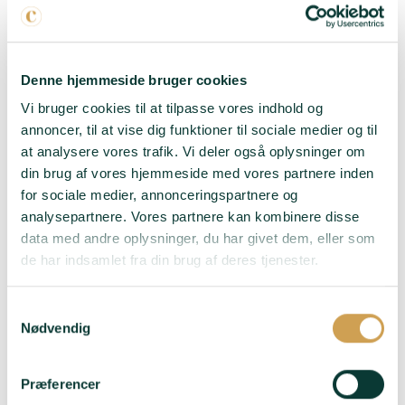
marineret svinekotelet,
worcestersauce med
champagne- og
safrangulerodspuré.
Denne hjemmeside bruger cookies
Vi bruger cookies til at tilpasse vores indhold og
Blancs Vrais 2018
- 100
annoncer, til at vise dig funktioner til sociale medier og til
% Pinot Blanc – en
sjælden drue, som
at analysere vores trafik. Vi deler også oplysninger om
Oriane formår at løfte
din brug af vores hjemmeside med vores partnere inden
til et niveau, man
for sociale medier, annonceringspartnere og
næsten ikke tror muligt.
analysepartnere. Vores partnere kan kombinere disse
Elegant, aromatisk og
data med andre oplysninger, du har givet dem, eller som
fyldt med finesse.
de har indsamlet fra din brug af deres tjenester.
Passer til:
Havbars med
hollandaise, østers og
Samtykkevalg
grillede asparges.
Nødvendig
LÆG I KURV
Præferencer