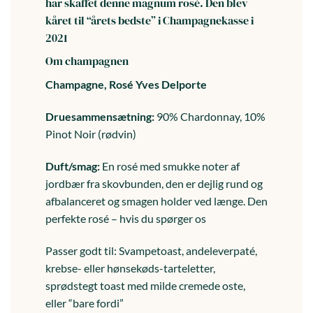
har skaffet denne magnum rosé. Den blev
kåret til “årets bedste” i Champagnekasse i
2021
Om champagnen
Champagne, Rosé Yves Delporte
Druesammensætning:
90% Chardonnay, 10%
Pinot Noir (rødvin)
Duft/smag:
En rosé med smukke noter af
jordbær fra skovbunden, den er dejlig rund og
afbalanceret og smagen holder ved længe. Den
perfekte rosé – hvis du spørger os
Passer godt til: Svampetoast, andeleverpaté,
krebse- eller hønsekøds-tarteletter,
sprødstegt toast med milde cremede oste,
eller “bare fordi”