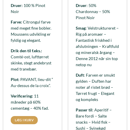
Druer:
100 % Pinot
Druer
: 50%
Noir
Chardonnay – 50%
Pinot Noir
Farve:
Citrongul farve
med meget fine bobler.
Smag
: Velstruktureret –
Moussens udvikling er
Rig på aromaer –
fyldig og elegant.
Fantastisk friskhed i
afslutningen – Kraftfuld
Drik den til f.eks.:
og mineralsk årgang –
Comté-ost, lufttørret
Denne 2012 når sin top
skinke, stegt andebryst
netop nu
med tranebær.
Duft
: Farven er smukt
Plot:
PAVANT, lieu-dit “
gylden – Duften har
Au-dessus de la croix”.
noter af ristet brød –
Tørret frugt – Elegant
Verificering:
11
og kompleks
måneder på 60%
cementæg – 40% fad.
Passer til
: Aperitif –
Bare fordi – Salte
LÆG I KURV
snacks – Hvid fisk –
Sushi – Svinekød