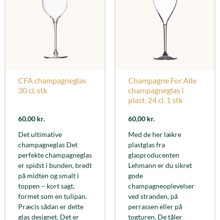
CFA champagneglas
Champagne For Alle
30 cl. stk
champagneglas i
plast, 24 cl. 1 stk
60,00
kr.
60,00
kr.
Det ultimative
Med de her lækre
champagneglas Det
plastglas fra
perfekte champagneglas
glasproducenten
er spidst i bunden, bredt
Lehmann er du sikret
på midten og smalt i
gode
toppen – kort sagt,
champagneoplevelser
formet som en tulipan.
ved stranden, på
Præcis sådan er dette
perrassen eller på
glas designet. Det er
togturen. De tåler