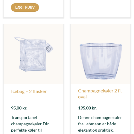
LÆG I KURV
Champagnekøler 2 fl.
Icebag – 2 flasker
oval
95,00
kr.
195,00
kr.
Transportabel
Denne champagnekøler
champagnekøler Din
fra Lehmann er både
perfekte køler til
elegant og praktisk.