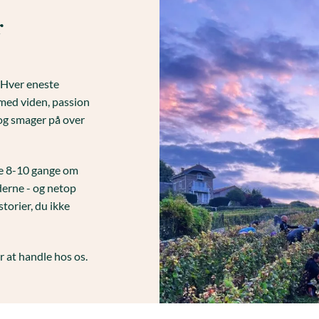
r
. Hver eneste
med viden, passion
og smager på over
ne 8-10 gange om
erne - og netop
storier, du ikke
 at handle hos os.