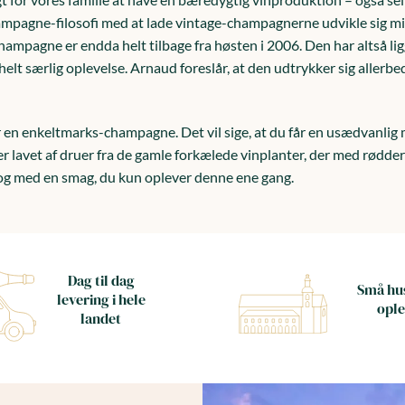
champagne-filosofi med at lade vintage-champagnerne udvikle sig 
pagne er endda helt tilbage fra høsten i 2006. Den har altså ligge
 helt særlig oplevelse. Arnaud foreslår, at den udtrykker sig allerb
n enkeltmarks-champagne. Det vil sige, at du får en usædvanlig m
 lavet af druer fra de gamle forkælede vinplanter, der med rødde
– og med en smag, du kun oplever denne ene gang.
Dag til dag
Små hus
levering i hele
ople
landet