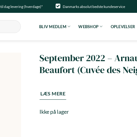
til dag levering (hverdage)*
Danmarks absolut bedste kundeservice
BLIV MEDLEM
WEBSHOP
OPLEVELSER
September 2022 – Arna
Beaufort (Cuvée des Nei
LÆS MERE
Ikke på lager