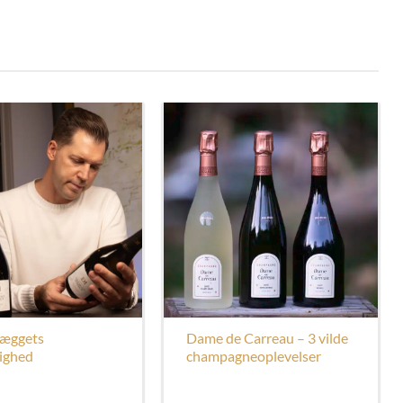
æggets
Dame de Carreau – 3 vilde
ighed
champagneoplevelser