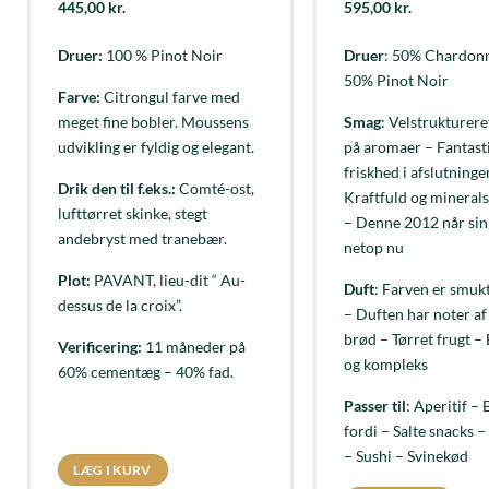
445,00
kr.
595,00
kr.
Druer:
100 % Pinot Noir
Druer
: 50% Chardon
50% Pinot Noir
Farve:
Citrongul farve med
meget fine bobler. Moussens
Smag
: Velstrukturere
udvikling er fyldig og elegant.
på aromaer – Fantast
friskhed i afslutninge
Drik den til f.eks.:
Comté-ost,
Kraftfuld og mineral
lufttørret skinke, stegt
– Denne 2012 når sin
andebryst med tranebær.
netop nu
Plot:
PAVANT, lieu-dit “ Au-
Duft
: Farven er smuk
dessus de la croix”.
– Duften har noter af 
brød – Tørret frugt –
Verificering:
11 måneder på
og kompleks
60% cementæg – 40% fad.
Passer til
: Aperitif – 
fordi – Salte snacks –
– Sushi – Svinekød
LÆG I KURV