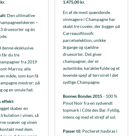
0
kr.
1.475,00
kr.
En af de mest spændende
alt:
Den ultimative
vinmagere i Champagne har
 champagneelskeren –
skabt tre cuvéer, der bygger på
, 3 druesorter og én
Carreausfilosofi:
ode.
parcelselektion, unikke
årgange og sjældne
I denne eksklusive
druesorter. Det giver
 får du tre
champagner, der er
hampagner fra 2019
autentiske, karakterfulde og et
ont-Marroy, alle
levende spejl af terroiret i det
å en måde, som kun få
sydlige Champagne.
hampagne mestrer: på
 og en smule fad.
Bonnes Bondes 2015
- 100 %
 effekt:
Pinot Noir fra en sydvendt
gget skaber en
topmark i Côte des Bar. Fyldig,
cirkulation i vinen, så
intens og med et strejf af sol.
rne svæver og vinen
 kontakt med dem.
Passer til:
Pocheret havbras i