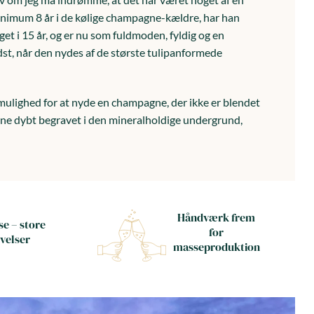
minimum 8 år i de kølige champagne-kældre, har han
t i 15 år, og er nu som fuldmoden, fyldig og en
edst, når den nydes af de største tulipanformede
ulighed for at nyde en champagne, der ikke er blendet
rne dybt begravet i den mineralholdige undergrund,
Håndværk frem
e – store
for
velser
masseproduktion