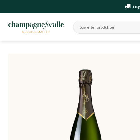
Fortsæt
Dag 
til
indhold
Søg
efter: