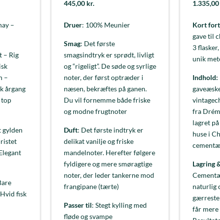
445,00
kr.
1.335,0
nay –
Druer
: 100% Meunier
Kort fort
gave til
Smag
: Det første
3 flasker
t – Rig
smagsindtryk er sprødt, livligt
unik met
isk
og “rigeligt”. De søde og syrlige
n –
noter, der først optræder i
Indhold:
sk årgang
næsen, bekræftes på ganen.
gaveæske
 top
Du vil fornemme både friske
vintagec
og modne frugtnoter
fra Drém
lagret p
t gylden
Duft
: Det første indtryk er
huse i C
ristet
delikat vanilje og friske
cementæg
 Elegant
mandelnoter. Herefter følgere
fyldigere og mere smøragtige
Lagring &
noter, der leder tankerne mod
Cementæ
Bare
frangipane (tærte)
naturlig 
 Hvid fisk
gærreste
Passer til
: Stegt kylling med
får mere
fløde og svampe