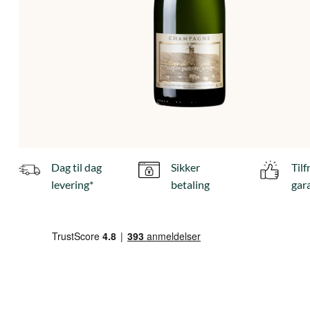
Dag til dag
Sikker
Til
levering*
betaling
gar