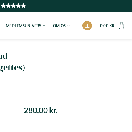
MEDLEMSUNIVERS
OM OS
0,00
KR.
ud
gettes)
280,00
kr.