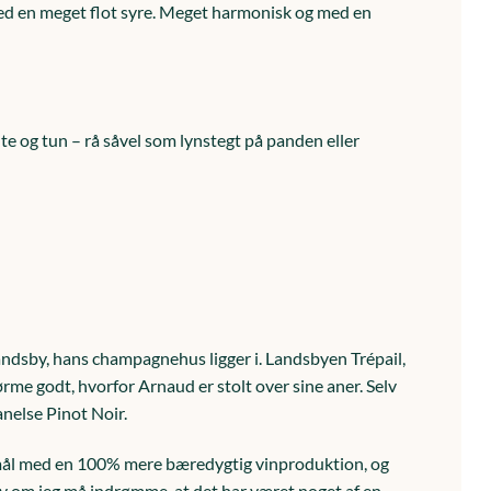
 med en meget flot syre. Meget harmonisk og med en
 og tun – rå såvel som lynstegt på panden eller
andsby, hans champagnehus ligger i. Landsbyen Trépail,
rme godt, hvorfor Arnaud er stolt over sine aner. Selv
nelse Pinot Noir.
 i mål med en 100% mere bæredygtig vinproduktion, og
selv om jeg må indrømme, at det har været noget af en