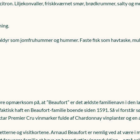
 citron. Liljekonvaller, friskkværnet smør, brødkrummer, salty og
ning.
aldyr som jomfruhummer og hummer. Faste fisk som havtaske, multe
gøre opmærksom på, at ”Beaufort” er det ældste familienavn i den l
aktisk haft en Beaufort-familie boende siden 1591. Så vi forstår sø
ar Premier Cru vinmarker fulde af Chardonnay vinplanter og en a
tiketterne og visitkortene. Arnaud Beaufort er nemlig ved at være
urligt for vores familie at have en bæredygtig vinproduktion – også 