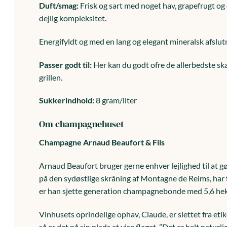
Duft/smag:
Frisk og sart med noget hav, grapefrugt og
dejlig kompleksitet.
Energifyldt og med en lang og elegant mineralsk afslut
Passer godt til:
Her kan du godt ofre de allerbedste sk
grillen.
Sukkerindhold:
8 gram/liter
Om champagnehuset
Champagne Arnaud Beaufort & Fils
Arnaud Beaufort bruger gerne enhver lejlighed til at 
på den sydøstlige skråning af Montagne de Reims, har f
er han sjette generation champagnebonde med 5,6 hekt
Vinhusets oprindelige ophav, Claude, er slettet fra e
så er det på sin plads at vise flaget. ”Det er helt nat