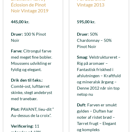
Éclosion de Pinot
Vintage 2013
Noir Vintage 2019
445,00
kr.
595,00
kr.
Druer:
100 % Pinot
Druer
: 50%
Noir
Chardonnay – 50%
Pinot Noir
Farve:
Citrongul farve
med meget fine bobler.
Smag
: Velstruktureret –
Moussens udvikling er
Rig på aromaer –
fyldig og elegant.
Fantastisk friskhed i
afslutningen – Kraftfuld
Drik den til f.eks.:
og mineralsk årgang –
Comté-ost, lufttørret
Denne 2012 når sin top
skinke, stegt andebryst
netop nu
med tranebær.
Duft
: Farven er smukt
Plot:
PAVANT, lieu-dit “
gylden – Duften har
Au-dessus de la croix”.
noter af ristet brød –
Tørret frugt – Elegant
Verificering:
11
og kompleks