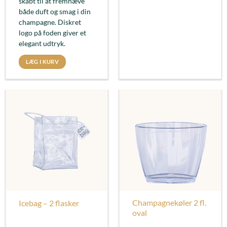
skabt til at fremhæve
både duft og smag i din
champagne. Diskret
logo på foden giver et
elegant udtryk.
LÆG I KURV
Champagnekøler 2 fl.
Icebag – 2 flasker
oval