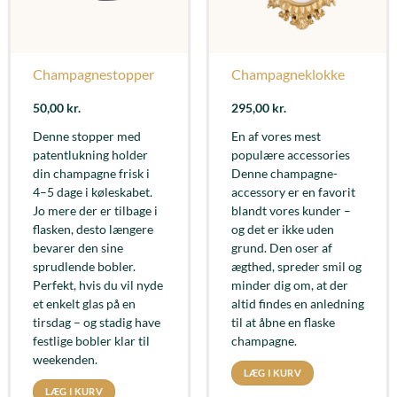
Champagnestopper
Champagneklokke
50,00
kr.
295,00
kr.
Denne stopper med
En af vores mest
patentlukning holder
populære accessories
din champagne frisk i
Denne champagne-
4–5 dage i køleskabet.
accessory er en favorit
Jo mere der er tilbage i
blandt vores kunder –
flasken, desto længere
og det er ikke uden
bevarer den sine
grund. Den oser af
sprudlende bobler.
ægthed, spreder smil og
Perfekt, hvis du vil nyde
minder dig om, at der
et enkelt glas på en
altid findes en anledning
tirsdag – og stadig have
til at åbne en flaske
festlige bobler klar til
champagne.
weekenden.
LÆG I KURV
LÆG I KURV