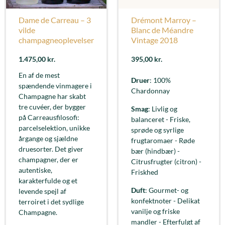
Dame de Carreau – 3
Drémont Marroy –
vilde
Blanc de Méandre
champagneoplevelser
Vintage 2018
1.475,00
kr.
395,00
kr.
En af de mest
Druer
: 100%
spændende vinmagere i
Chardonnay
Champagne har skabt
tre cuvéer, der bygger
Smag
: Livlig og
på Carreausfilosofi:
balanceret - Friske,
parcelselektion, unikke
sprøde og syrlige
årgange og sjældne
frugtaromaer - Røde
druesorter. Det giver
bær (hindbær) -
champagner, der er
Citrusfrugter (citron) -
autentiske,
Friskhed
karakterfulde og et
Duft
: Gourmet- og
levende spejl af
konfektnoter - Delikat
terroiret i det sydlige
vanilje og friske
Champagne.
mandler - Efterfulgt af