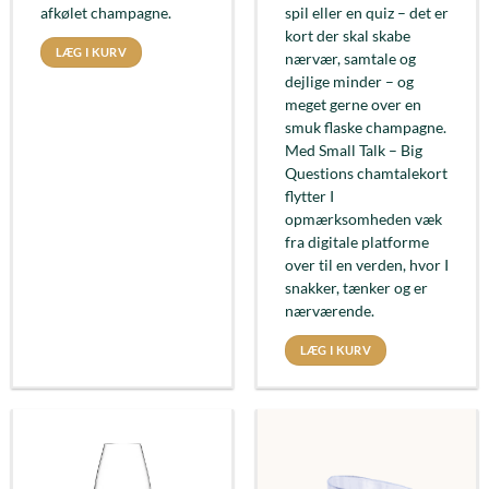
afkølet champagne.
spil eller en quiz – det er
kort der skal skabe
LÆG I KURV
nærvær, samtale og
dejlige minder – og
meget gerne over en
smuk flaske champagne.
Med Small Talk – Big
Questions chamtalekort
flytter I
opmærksomheden væk
fra digitale platforme
over til en verden, hvor I
snakker, tænker og er
nærværende.
LÆG I KURV