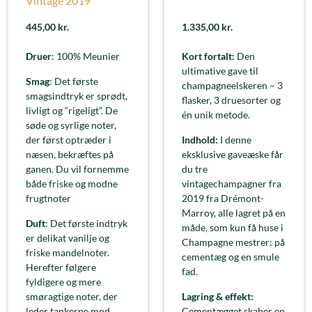
Vintage 2019
445,00
kr.
1.335,00
kr.
Druer
: 100% Meunier
Kort fortalt:
Den
ultimative gave til
Smag
: Det første
champagneelskeren – 3
smagsindtryk er sprødt,
flasker, 3 druesorter og
livligt og “rigeligt”. De
én unik metode.
søde og syrlige noter,
der først optræder i
Indhold:
I denne
næsen, bekræftes på
eksklusive gaveæske får
ganen. Du vil fornemme
du tre
både friske og modne
vintagechampagner fra
frugtnoter
2019 fra Drémont-
Marroy, alle lagret på en
Duft
: Det første indtryk
måde, som kun få huse i
er delikat vanilje og
Champagne mestrer: på
friske mandelnoter.
cementæg og en smule
Herefter følgere
fad.
fyldigere og mere
smøragtige noter, der
Lagring & effekt:
leder tankerne mod
Cementægget skaber en