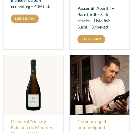
måneder på 60%
cementæg – 40% fad.
Passer til
: Aperitif –
Bare fordi – Salte
LÆG I KURV
snacks – Hvid fisk –
Sushi – Svinekød
LÆG I KURV
Drémont Marroy –
Cementæggets
Éclosion de Meunier
hemmelighed