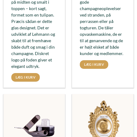
på midten og smalt i
gode
toppen – kort sagt,
champagneoplevelser
formet som en tulipan.
ved stranden, på
Præcis sådan er dette
perrassen eller på
glas designet. Det er
togturen. De tåler
udviklet af Lehmann og
opvaskemaskine, de er
skabt til at fremhæve
til at genanvende og de
både duft og smag i din
er højt elsket af både
champagne. Diskret
kunder og medlemmer.
logo på foden giver et
LÆG I KURV
elegant udtryk.
LÆG I KURV