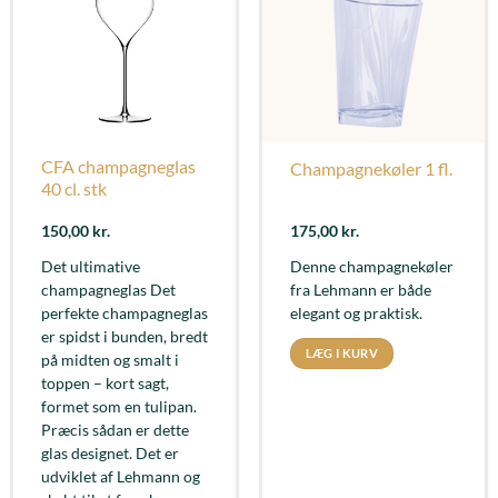
CFA champagneglas
Champagnekøler 1 fl.
40 cl. stk
150,00
kr.
175,00
kr.
Det ultimative
Denne champagnekøler
champagneglas Det
fra Lehmann er både
perfekte champagneglas
elegant og praktisk.
er spidst i bunden, bredt
LÆG I KURV
på midten og smalt i
toppen – kort sagt,
formet som en tulipan.
Præcis sådan er dette
glas designet. Det er
udviklet af Lehmann og