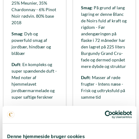
25% Meunier, 35%
Smag
: På grund af lang
Chardonnay - 6% Pinot
lagring er denne Blanc
Noir rødvin. 80% base
de Noirs fuld af kraft og
2018
rigdom - Før
Smag
: Dyb og
andengæringen på
powerfuld smag af
flaske i 72 måneder har
jordbær, hindbær og
den lagret på 225 liters
blåbær
Burgundy Grand Cru-
fade og dermed opnået
Duft
: En kompleks og
mere dybde og struktur
super spændende duft -
Med noter af
Duft
: Masser af røde
hjemmelavet
frugter - Intens næse -
jordbærmarmelade og
Frisk og udtryksfuld på
super saftige ferskner
samme tid
Passer til
: Aperitif -
Passer til
: Aperitif -
Bare fordi
Hjemmelavet burger -
Tapas
LÆG I KURV
LÆG I KURV
Denne hjemmeside bruger cookies