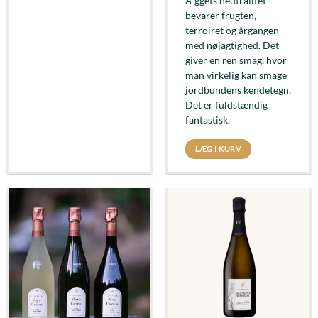
Æggets neutralitet
bevarer frugten,
terroiret og årgangen
med nøjagtighed. Det
giver en ren smag, hvor
man virkelig kan smage
jordbundens kendetegn.
Det er fuldstændig
fantastisk.
LÆG I KURV