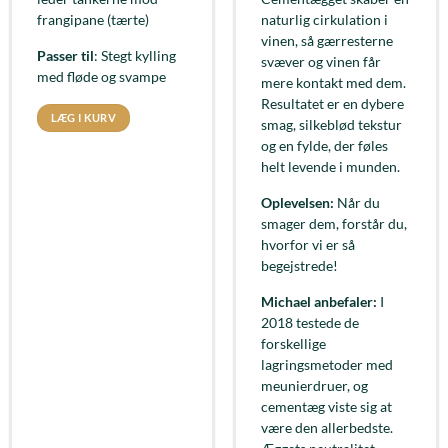
frangipane (tærte)
naturlig cirkulation i
vinen, så gærresterne
Passer til
: Stegt kylling
svæver og vinen får
med fløde og svampe
mere kontakt med dem.
Resultatet er en dybere
LÆG I KURV
smag, silkeblød tekstur
og en fylde, der føles
helt levende i munden.
Oplevelsen:
Når du
smager dem, forstår du,
hvorfor vi er så
begejstrede!
Michael anbefaler:
I
2018 testede de
forskellige
lagringsmetoder med
meunierdruer, og
cementæg viste sig at
være den allerbedste.