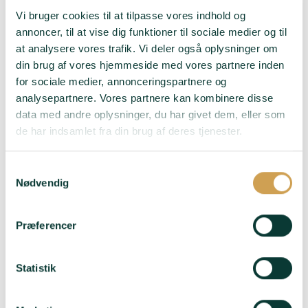
Vi bruger cookies til at tilpasse vores indhold og
annoncer, til at vise dig funktioner til sociale medier og til
at analysere vores trafik. Vi deler også oplysninger om
din brug af vores hjemmeside med vores partnere inden
for sociale medier, annonceringspartnere og
analysepartnere. Vores partnere kan kombinere disse
data med andre oplysninger, du har givet dem, eller som
de har indsamlet fra din brug af deres tjenester.
Samtykkevalg
Domaine Voirin-
Nødvendig
Jumel – Blanc de
Blancs Grand Cru
Præferencer
395,00
kr.
Druer
: 100%
Statistik
Chardonnay
Smag
: Mild – Elegant –