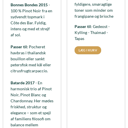
fyldigere, smøragtige
Bonnes Bondes 2015
-
toner som minder om
100 % Pinot Noir fra en
frangipane og brioche
sydvendt topmark i
Côte des Bar. Fyldig,
Passer til
: Gedeost -
intens og med et strejf
Kylling - Thaimad -
af sol.
Tapas
Passer til:
Pocheret
LÆG I KURV
havbras i thailandsk
bouillon eller sankt
petersfisk med kål eller
citrusfrugtcarpaccio.
Batarde 2017
- En
harmonisk trio af Pinot
Noir, Pinot Blanc og
Chardonnay. Her mødes
friskhed, struktur og
elegance – som et spejl
af familiens filosofi om
balance mellem