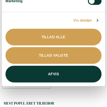
Marketing
Typiske Chardonnay-
noter af citrus og
mineraler – Delikat –
Majestætisk – Frisk –
Vis detaljer
Sofistikeret
Duft
: Hvid frugt –
Citrusfrugt – Frisk –
TILLAD ALLE
Frugtig – Aromatisk –
Livlig
Passer til
: Aperitif –
TILLAD VALGTE
Bare fordi – Hvid fisk –
Salte snacks – Skaldyr –
Sushi
AFVIS
LÆG I KURV
MEST POPULÆRET TILBEHØR