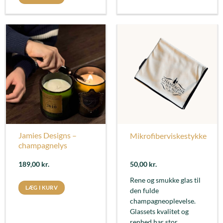
Jamies Designs –
Mikrofiberviskestykke
champagnelys
189,00
kr.
50,00
kr.
Rene og smukke glas til
LÆG I KURV
den fulde
champagneoplevelse.
Glassets kvalitet og
renhed har stor