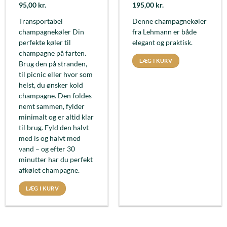
95,00
kr.
195,00
kr.
Transportabel
Denne champagnekøler
champagnekøler Din
fra Lehmann er både
perfekte køler til
elegant og praktisk.
champagne på farten.
LÆG I KURV
Brug den på stranden,
til picnic eller hvor som
helst, du ønsker kold
champagne. Den foldes
nemt sammen, fylder
minimalt og er altid klar
til brug. Fyld den halvt
med is og halvt med
vand – og efter 30
minutter har du perfekt
afkølet champagne.
LÆG I KURV