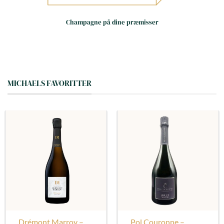
Små huse – store oplevelser
Håndværk frem for
Champagne på dine præmisser
masseproduktion
Dag til dag levering i hele landet
(hverdage)
MICHAELS FAVORITTER
Drémont Marroy –
Pol Couronne –