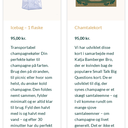
Icebag – 1 flaske
Chamtalekort
95,00
kr.
95,00
kr.
Transportabel
Vi har udviklet disse
champagnekøler Din
kort i samarbejde med
perfekte køler til
Katja Bamberger Bro,
champagne på farten.
der er kvinden bag de
Brug den på stranden,
populære Small Talk Big
til picnic eller hvor som
Questions kort. De er
helst, du ønsker kold
udviklet til dig, der
champagne. Den foldes
synes champagne er et
nemt sammen, fylder
skægt samtaleemne – og
minimalt og er altid klar
I vil komme rundt om
til brug. Fyld den halvt
mange sjove
med is og halvt med
samtaleemner – om
vand – og efter 30
champagne og livet
minutter har du perfekt
generelt. Det er ikke et