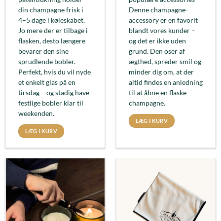
din champagne frisk i
Denne champagne-
4–5 dage i køleskabet.
accessory er en favorit
Jo mere der er tilbage i
blandt vores kunder –
flasken, desto længere
og det er ikke uden
bevarer den sine
grund. Den oser af
sprudlende bobler.
ægthed, spreder smil og
Perfekt, hvis du vil nyde
minder dig om, at der
et enkelt glas på en
altid findes en anledning
tirsdag – og stadig have
til at åbne en flaske
festlige bobler klar til
champagne.
weekenden.
LÆG I KURV
LÆG I KURV