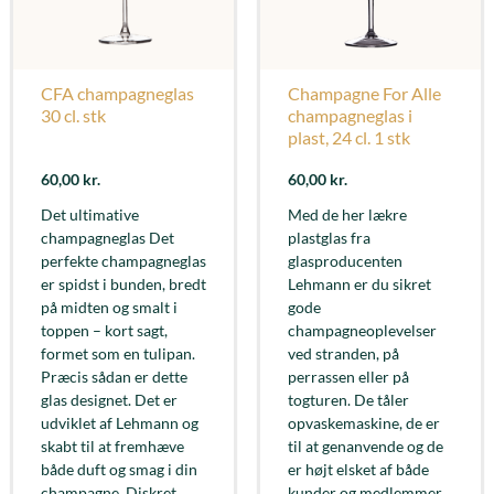
CFA champagneglas
Champagne For Alle
30 cl. stk
champagneglas i
plast, 24 cl. 1 stk
60,00
kr.
60,00
kr.
Det ultimative
Med de her lækre
champagneglas Det
plastglas fra
perfekte champagneglas
glasproducenten
er spidst i bunden, bredt
Lehmann er du sikret
på midten og smalt i
gode
toppen – kort sagt,
champagneoplevelser
formet som en tulipan.
ved stranden, på
Præcis sådan er dette
perrassen eller på
glas designet. Det er
togturen. De tåler
udviklet af Lehmann og
opvaskemaskine, de er
skabt til at fremhæve
til at genanvende og de
både duft og smag i din
er højt elsket af både
champagne. Diskret
kunder og medlemmer.