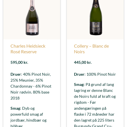
Charles Heidsieck
Collery – Blanc de
Rosé Reserve
Noirs
595,00
kr.
445,00
kr.
Druer
: 40% Pinot Noir,
Druer
: 100% Pinot Noir
25% Meunier, 35%
Smag
: På grund af lang
Chardonnay - 6% Pinot
lagring er denne Blanc
Noir rødvin. 80% base
de Noirs fuld af kraft og
2018
rigdom - Før
Smag
: Dyb og
andengæringen på
powerfuld smag af
flaske i 72 måneder har
jordbær, hindbær og
den lagret på 225 liters
blåbær
Burgundy Grand Cru-