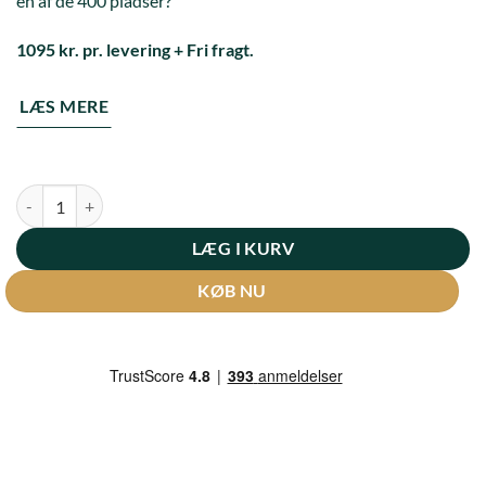
en af de 400 pladser?
1095 kr. pr. levering + Fri fragt.
LÆS MERE
Limitedkassen antal
LÆG I KURV
KØB NU