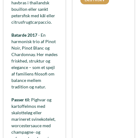
havbras i thailandsk
bouillon eller sankt
petersfisk med kål eller
citrusfrugtcarpaccio.
Batarde 2017
- En
harmonisk trio af Pinot
Noir, Pinot Blanc og
Chardonnay. Her mødes
friskhed, struktur og
elegance – som et spejl
af familiens filosofi om
balance mellem
tradition og natur.
Passer til:
Pighvar og
kartoffelmos med
skalotteløg eller
marineret svinekotelet,
worcestersauce med
champagne- og