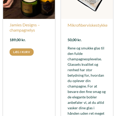
Jamies Designs –
Mikrofiberviskestykke
champagnelys
189,00
kr.
50,00
kr.
Rene og smukke glas til
LÆG I KURV
den fulde
champagneoplevelse.
Glassets kvalitet og
renhed har stor
betydning for, hvordan
du oplever din
champagne. For at
bevare den fine smag og
de elegante bobler
anbefaler vi, at du altid
vasker dine glas i
hånden uden ret meget