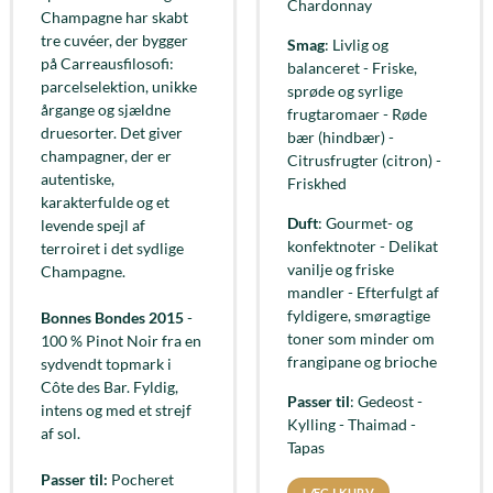
Chardonnay
Champagne har skabt
tre cuvéer, der bygger
Smag
: Livlig og
på Carreausfilosofi:
balanceret - Friske,
parcelselektion, unikke
sprøde og syrlige
årgange og sjældne
frugtaromaer - Røde
druesorter. Det giver
bær (hindbær) -
champagner, der er
Citrusfrugter (citron) -
autentiske,
Friskhed
karakterfulde og et
Duft
: Gourmet- og
levende spejl af
konfektnoter - Delikat
terroiret i det sydlige
vanilje og friske
Champagne.
mandler - Efterfulgt af
fyldigere, smøragtige
Bonnes Bondes 2015
-
toner som minder om
100 % Pinot Noir fra en
frangipane og brioche
sydvendt topmark i
Côte des Bar. Fyldig,
Passer til
: Gedeost -
intens og med et strejf
Kylling - Thaimad -
af sol.
Tapas
Passer til:
Pocheret
LÆG I KURV