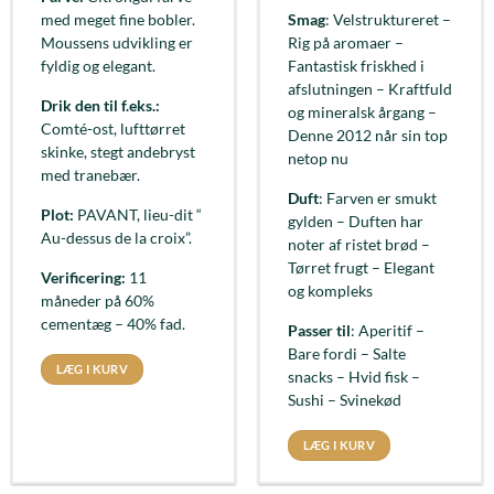
med meget fine bobler.
Smag
: Velstruktureret –
Moussens udvikling er
Rig på aromaer –
fyldig og elegant.
Fantastisk friskhed i
afslutningen – Kraftfuld
Drik den til f.eks.:
og mineralsk årgang –
Comté-ost, lufttørret
Denne 2012 når sin top
skinke, stegt andebryst
netop nu
med tranebær.
Duft
: Farven er smukt
Plot:
PAVANT, lieu-dit “
gylden – Duften har
Au-dessus de la croix”.
noter af ristet brød –
Tørret frugt – Elegant
Verificering:
11
og kompleks
måneder på 60%
cementæg – 40% fad.
Passer til
: Aperitif –
Bare fordi – Salte
LÆG I KURV
snacks – Hvid fisk –
Sushi – Svinekød
LÆG I KURV