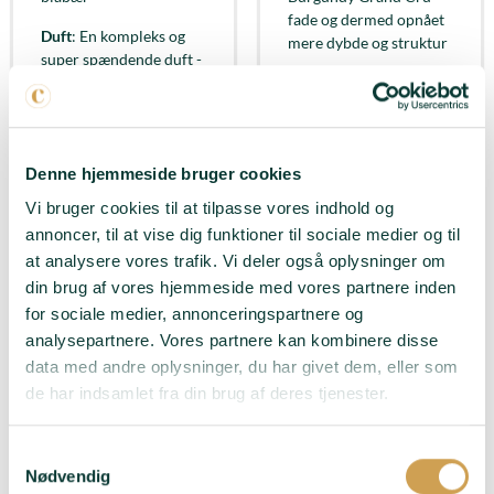
fade og dermed opnået
Duft
: En kompleks og
mere dybde og struktur
super spændende duft -
Med noter af
Duft
: Masser af røde
hjemmelavet
frugter - Intens næse -
jordbærmarmelade og
Frisk og udtryksfuld på
super saftige ferskner
samme tid
Denne hjemmeside bruger cookies
Passer til
: Aperitif -
Passer til
: Aperitif -
Vi bruger cookies til at tilpasse vores indhold og
Bare fordi
Hjemmelavet burger -
annoncer, til at vise dig funktioner til sociale medier og til
Tapas
at analysere vores trafik. Vi deler også oplysninger om
LÆG I KURV
LÆG I KURV
din brug af vores hjemmeside med vores partnere inden
for sociale medier, annonceringspartnere og
analysepartnere. Vores partnere kan kombinere disse
data med andre oplysninger, du har givet dem, eller som
de har indsamlet fra din brug af deres tjenester.
Samtykkevalg
Nødvendig