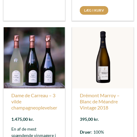
LÆG I KURV
Dame de Carreau – 3
Drémont Marroy –
vilde
Blanc de Méandre
champagneoplevelser
Vintage 2018
1.475,00
kr.
395,00
kr.
En af de mest
Druer
: 100%
spændende vinmagere i