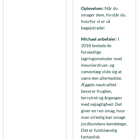
Oplevelsen:
Når du
smager dem, forstår du,
hvorfor vi er så
begejstrede!
Michael anbefaler:
I
2018 testede de
forskellige
lagringsmetoder med
meunierdruer, og
cementæg viste sig at
være den allerbedste.
Æggets neutralitet
bevarer frugten,
terroiret og årgangen
med nøjagtighed. Det
giver en ren smag, hvor
man virkelig kan smage
jordbundens kendetegn.
Det er fuldstændig
fantastisk.