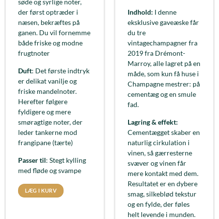
søde og syrlige noter,
der først optræder i
Indhold:
I denne
næsen, bekræftes på
eksklusive gaveæske får
ganen. Du vil fornemme
du tre
både friske og modne
vintagechampagner fra
frugtnoter
2019 fra Drémont-
Marroy, alle lagret på en
Duft
: Det første indtryk
måde, som kun få huse i
er delikat vanilje og
Champagne mestrer: på
friske mandelnoter.
cementæg og en smule
Herefter følgere
fad.
fyldigere og mere
smøragtige noter, der
Lagring & effekt:
leder tankerne mod
Cementægget skaber en
frangipane (tærte)
naturlig cirkulation i
vinen, så gærresterne
Passer til
: Stegt kylling
svæver og vinen får
med fløde og svampe
mere kontakt med dem.
Resultatet er en dybere
LÆG I KURV
smag, silkeblød tekstur
og en fylde, der føles
helt levende i munden.