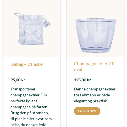
Champagnekøler 2 fl.
Icebag – 2 flasker
oval
95,00
kr.
195,00
kr.
Transportabel
Denne champagnekøler
champagnekøler Din
fra Lehmann er både
perfekte køler til
elegant og praktisk.
champagne på farten.
LÆG I KURV
Brug den på stranden,
til picnic eller hvor som
helst, du ønsker kold