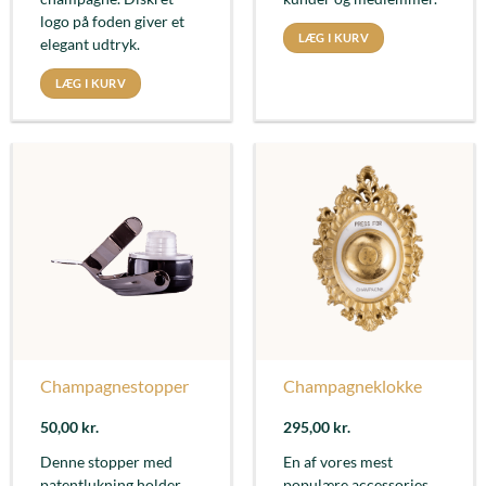
logo på foden giver et
LÆG I KURV
elegant udtryk.
LÆG I KURV
Champagnestopper
Champagneklokke
50,00
kr.
295,00
kr.
Denne stopper med
En af vores mest
patentlukning holder
populære accessories