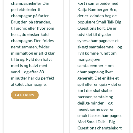
champagnekøler Din
kort i samarbejde med
perfekte køler til
Katja Bamberger Bro,
champagne på farten.
der er kvinden bag de
Brug den på stranden,
populære Small Talk Big
til picnic eller hvor som
Questions kort. De er
helst, du ønsker kold
udviklet til dig, der
champagne. Den foldes
synes champagne er et
nemt sammen, fylder
skægt samtaleemne – og
minimalt og er altid klar
I vil komme rundt om
til brug. Fyld den halvt
mange sjove
med is og halvt med
samtaleemner – om
vand – og efter 30
champagne og livet
minutter har du perfekt
generelt. Det er ikke et
afkølet champagne.
spil eller en quiz – det er
kort der skal skabe
LÆG I KURV
nærvær, samtale og
dejlige minder – og
meget gerne over en
smuk flaske champagne.
Med Small Talk – Big
Questions chamtalekort