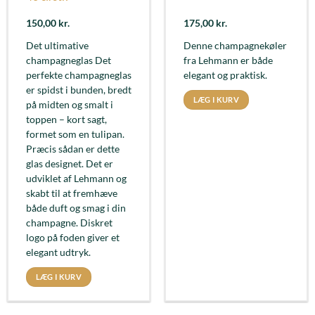
150,00
kr.
175,00
kr.
Det ultimative
Denne champagnekøler
champagneglas Det
fra Lehmann er både
perfekte champagneglas
elegant og praktisk.
er spidst i bunden, bredt
LÆG I KURV
på midten og smalt i
toppen – kort sagt,
formet som en tulipan.
Præcis sådan er dette
glas designet. Det er
udviklet af Lehmann og
skabt til at fremhæve
både duft og smag i din
champagne. Diskret
logo på foden giver et
elegant udtryk.
LÆG I KURV