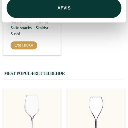
Livlig
AFVIS
Passer til
: Aperitif –
Bare fordi – Hvid fisk –
Salte snacks – Skaldyr –
Sushi
LÆG I KURV
MEST POPULÆRET TILBEHØR