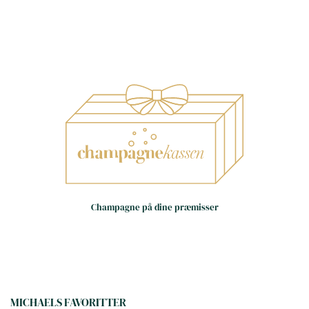
Små huse – store oplevelser
Håndværk frem for
Champagne på dine præmisser
masseproduktion
Dag til dag levering i hele landet
(hverdage)
MICHAELS FAVORITTER