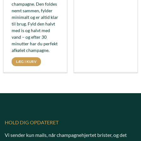
champagne. Den foldes
nemt sammen, fylder
minimalt og er altid klar
til brug. Fyld den halvt
med is og halvt med
vand – og efter 30
minutter har du perfekt
afkølet champagne.
LÆG I KURV
HOLD DIG OPDATERET
Vi sender kun mails, når champagnehjertet brister, og det