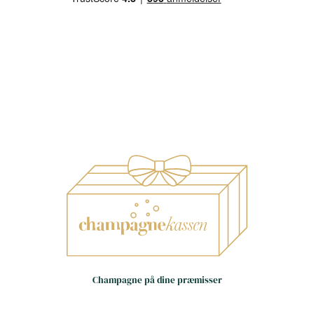
Små huse – store oplevelser
Håndværk frem for
Champagne på dine præmisser
masseproduktion
Dag til dag levering i hele landet
(hverdage)