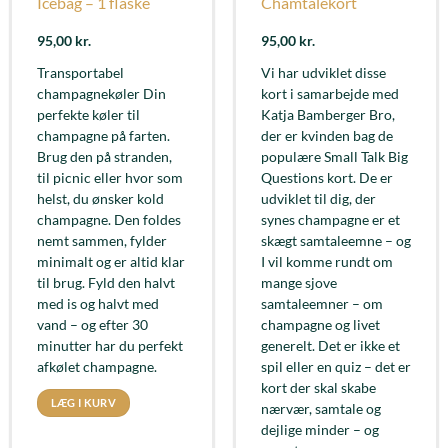
Icebag – 1 flaske
Chamtalekort
95,00
kr.
95,00
kr.
Transportabel
Vi har udviklet disse
champagnekøler Din
kort i samarbejde med
perfekte køler til
Katja Bamberger Bro,
champagne på farten.
der er kvinden bag de
Brug den på stranden,
populære Small Talk Big
til picnic eller hvor som
Questions kort. De er
helst, du ønsker kold
udviklet til dig, der
champagne. Den foldes
synes champagne er et
nemt sammen, fylder
skægt samtaleemne – og
minimalt og er altid klar
I vil komme rundt om
til brug. Fyld den halvt
mange sjove
med is og halvt med
samtaleemner – om
vand – og efter 30
champagne og livet
minutter har du perfekt
generelt. Det er ikke et
afkølet champagne.
spil eller en quiz – det er
kort der skal skabe
LÆG I KURV
nærvær, samtale og
dejlige minder – og