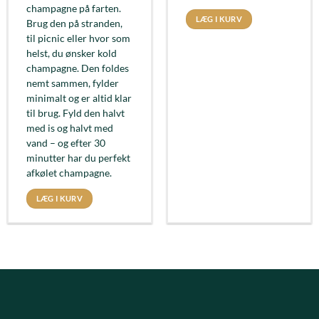
champagne på farten.
LÆG I KURV
Brug den på stranden,
til picnic eller hvor som
helst, du ønsker kold
champagne. Den foldes
nemt sammen, fylder
minimalt og er altid klar
til brug. Fyld den halvt
med is og halvt med
vand – og efter 30
minutter har du perfekt
afkølet champagne.
LÆG I KURV