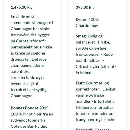
1.475,00
kr.
395,00
kr.
En af de mest
Druer
: 100%
spændende vinmagere i
Chardonnay
Champagne har skabt
tre cuvéer, der bygger
Smag
: Livlig og
på Carreausfilosofi:
balanceret - Friske,
parcelselektion, unikke
sprøde og syrlige
årgange og sjældne
frugtaromaer - Røde
druesorter. Det giver
bær (hindbær) -
champagner, der er
Citrusfrugter (citron) -
autentiske,
Friskhed
karakterfulde og et
Duft
: Gourmet- og
levende spejl af
konfektnoter - Delikat
terroiret i det sydlige
vanilje og friske
Champagne.
mandler - Efterfulgt af
fyldigere, smøragtige
Bonnes Bondes 2015
-
toner som minder om
100 % Pinot Noir fra en
frangipane og brioche
sydvendt topmark i
Côte des Bar. Fyldig,
Passer til
: Gedeost -