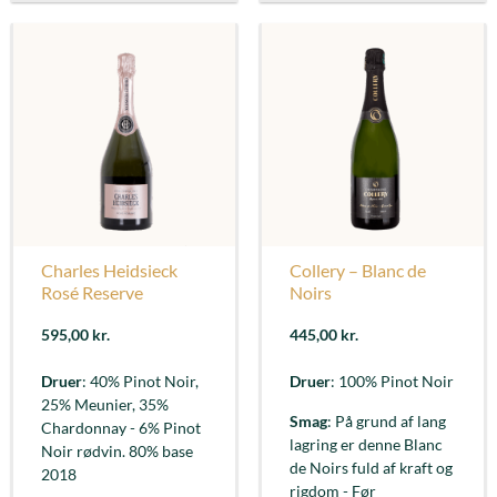
Charles Heidsieck
Collery – Blanc de
Rosé Reserve
Noirs
595,00
kr.
445,00
kr.
Druer
: 40% Pinot Noir,
Druer
: 100% Pinot Noir
25% Meunier, 35%
Smag
: På grund af lang
Chardonnay - 6% Pinot
lagring er denne Blanc
Noir rødvin. 80% base
de Noirs fuld af kraft og
2018
rigdom - Før