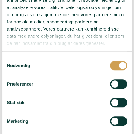
annoncer, til at vise dig funktioner til sociale medier og til
at analysere vores trafik. Vi deler også oplysninger om
din brug af vores hjemmeside med vores partnere inden
for sociale medier, annonceringspartnere og
analysepartnere. Vores partnere kan kombinere disse
data med andre oplysninger, du har givet dem, eller som
de har indsamlet fra din brug af deres tjenester.
Domaine Voirin-
Jumel – Blanc de
Samtykkevalg
Blancs Grand Cru
Nødvendig
395,00
kr.
Præferencer
Druer
: 100%
Chardonnay
Statistik
Smag
: Mild – Elegant –
Typiske Chardonnay-
noter af citrus og
Marketing
mineraler – Delikat –
Majestætisk – Frisk –