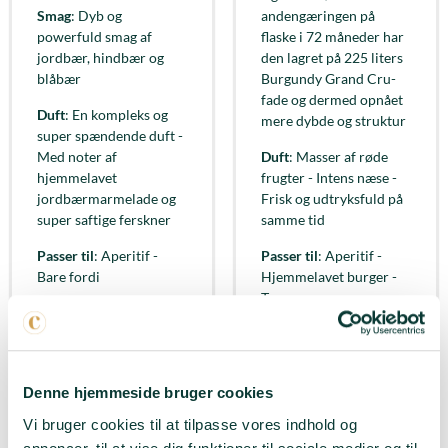
Smag
: Dyb og
andengæringen på
powerfuld smag af
flaske i 72 måneder har
jordbær, hindbær og
den lagret på 225 liters
blåbær
Burgundy Grand Cru-
fade og dermed opnået
Duft
: En kompleks og
mere dybde og struktur
super spændende duft -
Med noter af
Duft
: Masser af røde
hjemmelavet
frugter - Intens næse -
jordbærmarmelade og
Frisk og udtryksfuld på
super saftige ferskner
samme tid
Passer til
: Aperitif -
Passer til
: Aperitif -
Bare fordi
Hjemmelavet burger -
Tapas
LÆG I KURV
LÆG I KURV
Denne hjemmeside bruger cookies
Vi bruger cookies til at tilpasse vores indhold og