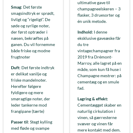
ultimative gave til
Smag
: Det første
champagneelskeren – 3
smagsindtryk er sprødt,
flasker, 3 druesorter og
livligt og “rigeligt”. De
én unik metode.
søde og syrlige noter,
der først optræder i
Indhold:
I denne
næsen, bekræftes på
eksklusive gaveæske får
ganen. Du vil fornemme
du tre
både friske og modne
vintagechampagner fra
frugtnoter
2019 fra Drémont-
Marroy, alle lagret på en
Duft
: Det første indtryk
måde, som kun få huse i
er delikat vanilje og
Champagne mestrer: på
friske mandelnoter.
cementæg og en smule
Herefter følgere
fad.
fyldigere og mere
smøragtige noter, der
Lagring & effekt:
leder tankerne mod
Cementægget skaber en
frangipane (tærte)
naturlig cirkulation i
vinen, så gærresterne
Passer til
: Stegt kylling
svæver og vinen får
med fløde og svampe
mere kontakt med dem.