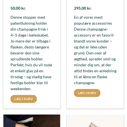
50,00
kr.
295,00
kr.
Denne stopper med
En af vores mest
patentlukning holder
populære accessories
din champagne frisk i
Denne champagne-
4–5 dage i køleskabet.
accessory er en favorit
Jo mere der er tilbage i
blandt vores kunder –
flasken, desto længere
og det er ikke uden
bevarer den sine
grund. Den oser af
sprudlende bobler.
ægthed, spreder smil og
Perfekt, hvis du vil nyde
minder dig om, at der
et enkelt glas på en
altid findes en anledning
tirsdag – og stadig have
til at åbne en flaske
festlige bobler klar til
champagne.
weekenden.
LÆG I KURV
LÆG I KURV