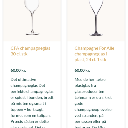
CFA champagneglas
Champagne For Alle
30 cl. stk
champagneglas i
plast, 24 cl. 1 stk
60,00
kr.
60,00
kr.
Det ultimative
Med de her lækre
champagneglas Det
plastglas fra
perfekte champagneglas
glasproducenten
er spidst i bunden, bredt
Lehmann er du sikret
på midten og smalt i
gode
toppen – kort sagt,
champagneoplevelser
formet som en tulipan.
ved stranden, på
Præcis sådan er dette
perrassen eller på
glas designet. Det er
togturen. De tåler