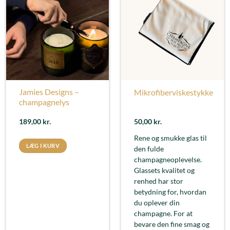
Jamies Designs –
Mikrofiberviskestykke
champagnelys
189,00
kr.
50,00
kr.
Rene og smukke glas til
LÆG I KURV
den fulde
champagneoplevelse.
Glassets kvalitet og
renhed har stor
betydning for, hvordan
du oplever din
champagne. For at
bevare den fine smag og