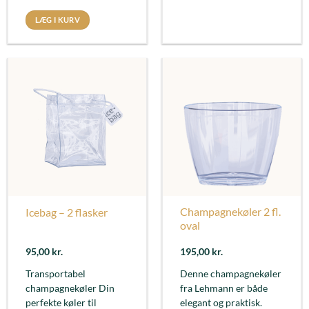
LÆG I KURV
Champagnekøler 2 fl.
Icebag – 2 flasker
oval
95,00
kr.
195,00
kr.
Transportabel
Denne champagnekøler
champagnekøler Din
fra Lehmann er både
perfekte køler til
elegant og praktisk.