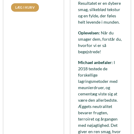
Resultatet er en dybere
LÆG I KURV
smag, silkeblød tekstur
og en fylde, der føles
helt levende i munden.
Oplevelsen:
Når du
smager dem, forstår du,
hvorfor vi er så
begejstrede!
Michael anbefaler:
I
2018 testede de
forskellige
lagringsmetoder med
meunierdruer, og
cementæg viste sig at
være den allerbedste.
Æggets neutralitet
bevarer frugten,
terroiret og årgangen
med nøjagtighed. Det
giver en ren smag, hvor