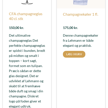
CFA champagneglas
Champagnekøler 1 fl.
40 cl. stk
150,00
kr.
175,00
kr.
Det ultimative
Denne champagnekøler
champagneglas Det
fra Lehmann er både
perfekte champagneglas
elegant og praktisk.
er spidst i bunden, bredt
LÆG I KURV
på midten og smalt i
toppen – kort sagt,
formet som en tulipan.
Præcis sådan er dette
glas designet. Det er
udviklet af Lehmann og
skabt til at fremhæve
både duft og smag i din
champagne. Diskret
logo på foden giver et
elegant udtryk.