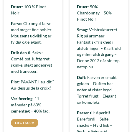
Druer:
100 % Pinot
Druer
: 50%
Noir
Chardonnay – 50%
Pinot Noir
Farve:
Citrongul farve
med meget fine bobler.
Smag
: Velstruktureret –
Moussens udvikling er
Rig på aromaer –
fyldig og elegant.
Fantastisk friskhed i
afslutningen – Kraftfuld
Drik den til f.eks.:
og mineralsk årgang –
Comté-ost, lufttørret
Denne 2012 når sin top
skinke, stegt andebryst
netop nu
med tranebær.
Duft
: Farven er smukt
Plot:
PAVANT, lieu-dit “
gylden – Duften har
Au-dessus de la croix”.
noter af ristet brød –
Tørret frugt – Elegant
Verificering:
11
og kompleks
måneder på 60%
cementæg – 40% fad.
Passer til
: Aperitif –
Bare fordi – Salte
LÆG I KURV
snacks – Hvid fisk –
Sushi – Svinekød