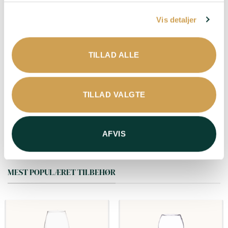
Sofistikeret
Vis detaljer
Duft
: Hvid frugt –
Citrusfrugt – Frisk –
Frugtig – Aromatisk –
Livlig
TILLAD ALLE
Passer til
: Aperitif –
Bare fordi – Hvid fisk –
Salte snacks – Skaldyr –
TILLAD VALGTE
Sushi
LÆG I KURV
AFVIS
MEST POPULÆRET TILBEHØR