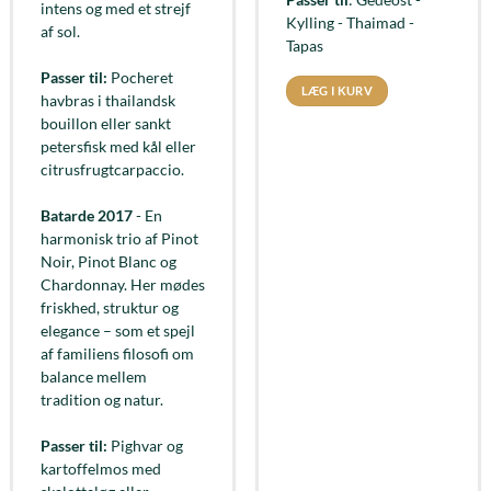
intens og med et strejf
Kylling - Thaimad -
af sol.
Tapas
Passer til:
Pocheret
LÆG I KURV
havbras i thailandsk
bouillon eller sankt
petersfisk med kål eller
citrusfrugtcarpaccio.
Batarde 2017
- En
harmonisk trio af Pinot
Noir, Pinot Blanc og
Chardonnay. Her mødes
friskhed, struktur og
elegance – som et spejl
af familiens filosofi om
balance mellem
tradition og natur.
Passer til:
Pighvar og
kartoffelmos med