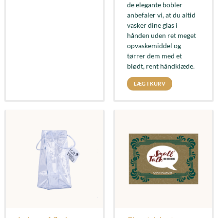
de elegante bobler
anbefaler vi, at du altid
vasker dine glas i
hånden uden ret meget
opvaskemiddel og
tørrer dem med et
blødt, rent håndklæde.
LÆG I KURV