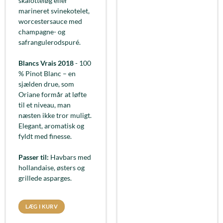
skalotteløg eller
marineret svinekotelet,
worcestersauce med
champagne- og
safrangulerodspuré.
Blancs Vrais 2018
- 100
% Pinot Blanc – en
sjælden drue, som
Oriane formår at løfte
til et niveau, man
næsten ikke tror muligt.
Elegant, aromatisk og
fyldt med finesse.
Passer til:
Havbars med
hollandaise, østers og
grillede asparges.
LÆG I KURV