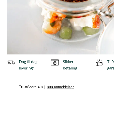
Dag til dag
Sikker
Til
levering*
betaling
gar