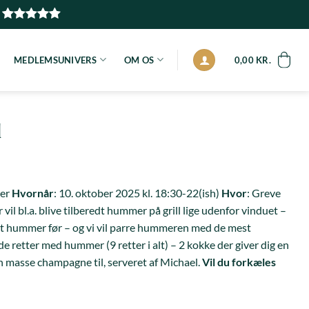
MEDLEMSUNIVERS
OM OS
0,00
KR.
d
mer
Hvornår
: 10. oktober 2025 kl. 18:30-22(ish)
Hvor
: Greve
 vil bl.a. blive tilberedt hummer på grill lige udenfor vinduet –
et hummer før – og vi vil parre hummeren med de mest
e retter med hummer (9 retter i alt) – 2 kokke der giver dig en
en masse champagne til, serveret af Michael.
Vil du forkæles