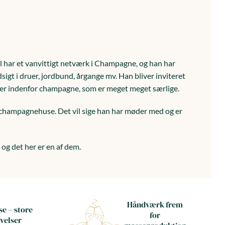
 har et vanvittigt netværk i Champagne, og han har
igt i druer, jordbund, årgange mv. Han bliver inviteret
ner indenfor champagne, som er meget meget særlige.
 champagnehuse. Det vil sige han har møder med og er
g det her er en af dem.
Håndværk frem
e – store
for
velser