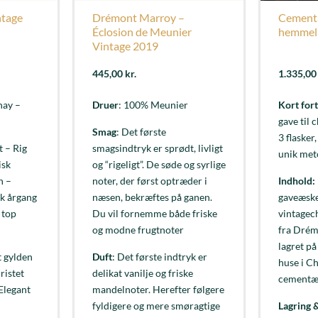
ntage
Drémont Marroy –
Cement
Éclosion de Meunier
hemmel
Vintage 2019
445,00
kr.
1.335,0
nay –
Druer
: 100% Meunier
Kort fort
gave til
Smag
: Det første
3 flasker
t – Rig
smagsindtryk er sprødt, livligt
unik met
isk
og “rigeligt”. De søde og syrlige
n –
noter, der først optræder i
Indhold:
sk årgang
næsen, bekræftes på ganen.
gaveæske
 top
Du vil fornemme både friske
vintagec
og modne frugtnoter
fra Drém
lagret p
t gylden
Duft
: Det første indtryk er
huse i C
ristet
delikat vanilje og friske
cementæg
 Elegant
mandelnoter. Herefter følgere
fyldigere og mere smøragtige
Lagring &