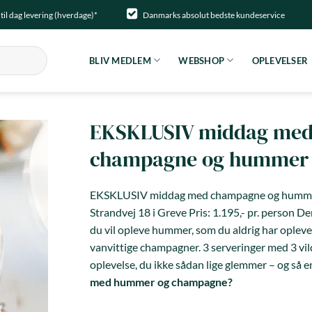
til dag levering (hverdage)*
Danmarks absolut bedste kundeservice
BLIV MEDLEM
WEBSHOP
OPLEVELSER
EKSKLUSIV middag me
champagne og hummer
EKSKLUSIV middag med champagne og hum
Strandvej 18 i Greve Pris: 1.195,- pr. person Der
du vil opleve hummer, som du aldrig har oplev
vanvittige champagner. 3 serveringer med 3 vild
oplevelse, du ikke sådan lige glemmer – og så 
med hummer og champagne?