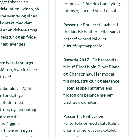
gget skaber en
topmark i Côte des Bar. Fyldig,
cirkulation i vinen, så
intens og med et strejf af sol.
rne svæver og vinen
 kontakt med dem.
Passer til:
Pocheret havbras i
et er en dybere smag,
thailandsk bouillon eller sankt
 tekstur og en fylde,
petersfisk med kål eller
 helt levende i
citrusfrugtcarpaccio.
Batarde 2017
- En harmonisk
en:
Når du smager
trio af Pinot Noir, Pinot Blanc
tår du, hvorfor vi er
og Chardonnay. Her mødes
trede!
friskhed, struktur og elegance
– som et spejl af familiens
anbefaler:
I 2018
filosofi om balance mellem
e forskellige
tradition og natur.
metoder med
ruer, og cementæg
Passer til:
Pighvar og
 at være den
kartoffelmos med skalotteløg
ste. Æggets
eller marineret svinekotelet,
et bevarer frugten,