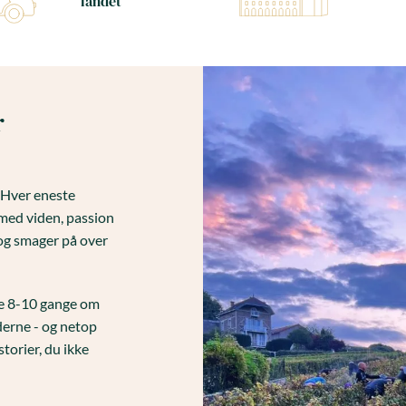
landet
r
. Hver eneste
med viden, passion
og smager på over
ne 8-10 gange om
erne - og netop
storier, du ikke