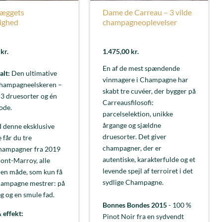
æggets
Dame de Carreau – 3 vilde
ighed
champagneoplevelser
0
kr.
1.475,00
kr.
En af de mest spændende
alt:
Den ultimative
vinmagere i Champagne har
 champagneelskeren –
skabt tre cuvéer, der bygger på
, 3 druesorter og én
Carreausfilosofi:
ode.
parcelselektion, unikke
årgange og sjældne
I denne eksklusive
druesorter. Det giver
 får du tre
champagner, der er
hampagner fra 2019
autentiske, karakterfulde og et
ont-Marroy, alle
levende spejl af terroiret i det
å en måde, som kun få
sydlige Champagne.
hampagne mestrer: på
 og en smule fad.
Bonnes Bondes 2015
- 100 %
 effekt:
Pinot Noir fra en sydvendt