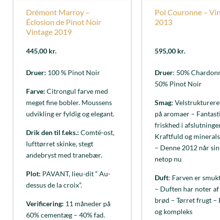
Drémont Marroy –
Pol Couronne – Vi
Éclosion de Pinot Noir
2013
Vintage 2019
445,00
kr.
595,00
kr.
Druer:
100 % Pinot Noir
Druer
: 50% Chardon
50% Pinot Noir
Farve:
Citrongul farve med
meget fine bobler. Moussens
Smag
: Velstrukturere
udvikling er fyldig og elegant.
på aromaer – Fantast
friskhed i afslutninge
Drik den til f.eks.:
Comté-ost,
Kraftfuld og mineral
lufttørret skinke, stegt
– Denne 2012 når sin
andebryst med tranebær.
netop nu
Plot:
PAVANT, lieu-dit “ Au-
Duft
: Farven er smuk
dessus de la croix”.
– Duften har noter af 
brød – Tørret frugt –
Verificering:
11 måneder på
og kompleks
60% cementæg – 40% fad.