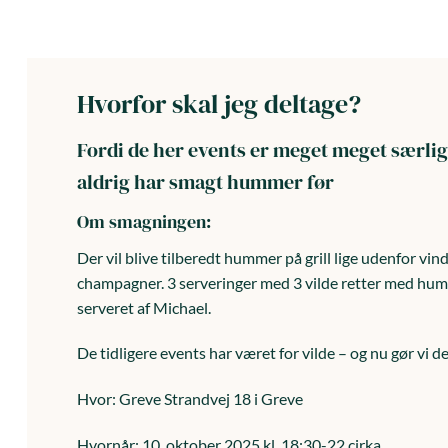
Hvorfor skal jeg deltage?
Fordi de her events er meget meget særli
aldrig har smagt hummer før
Om smagningen:
Der vil blive tilberedt hummer på grill lige udenfor v
champagner. 3 serveringer med 3 vilde retter med humme
serveret af Michael.
De tidligere events har været for vilde – og nu gør vi de
Hvor: Greve Strandvej 18 i Greve
Hvornår: 10. oktober 2025 kl. 18:30-22 cirka