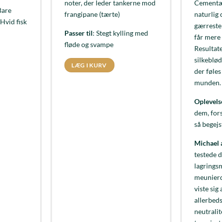
noter, der leder tankerne mod
Cementæ
Bare
frangipane (tærte)
naturlig 
 Hvid fisk
gærreste
Passer til
: Stegt kylling med
får mere
fløde og svampe
Resultat
silkeblød
LÆG I KURV
der føles
munden.
Oplevels
dem, fors
så begejs
Michael 
testede d
lagrings
meunierd
viste sig
allerbed
neutralit