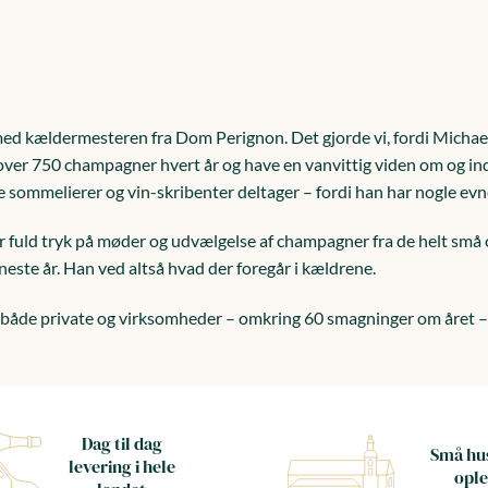
ed kældermesteren fra Dom Perignon. Det gjorde vi, fordi Michael
 over 750 champagner hvert år og have en vanvittig viden om og inds
 sommelierer og vin-skribenter deltager – fordi han har nogle ev
r fuld tryk på møder og udvælgelse af champagner fra de helt små
te år. Han ved altså hvad der foregår i kældrene.
de private og virksomheder – omkring 60 smagninger om året – o
Dag til dag
Små hus
levering i hele
ople