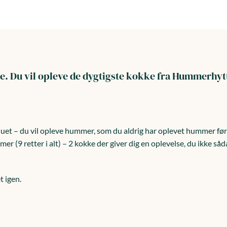
ge. Du vil opleve de dygtigste kokke fra Hummerhy
induet – du vil opleve hummer, som du aldrig har oplevet hummer f
r (9 retter i alt) – 2 kokke der giver dig en oplevelse, du ikke s
t igen.