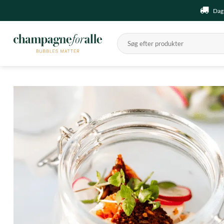
Fortsæt
Dag 
til
indhold
Søg
efter: