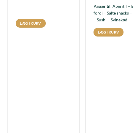
Passer til
: Aperitif – 
fordi – Salte snacks –
– Sushi – Svinekød
LÆG I KURV
LÆG I KURV