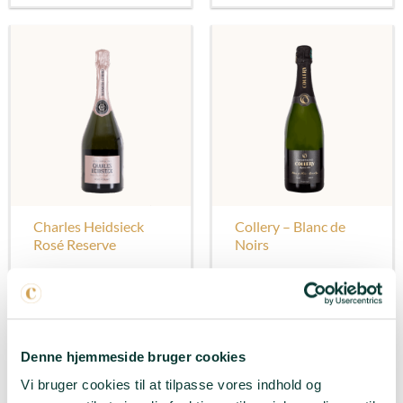
Charles Heidsieck
Collery – Blanc de
Rosé Reserve
Noirs
595,00
kr.
445,00
kr.
Druer
: 40% Pinot Noir,
Druer
: 100% Pinot Noir
25% Meunier, 35%
Smag
: På grund af lang
Chardonnay - 6% Pinot
Denne hjemmeside bruger cookies
lagring er denne Blanc
Noir rødvin. 80% base
Vi bruger cookies til at tilpasse vores indhold og
de Noirs fuld af kraft og
2018