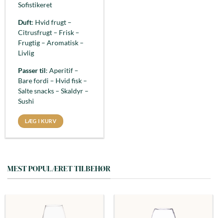
Sofistikeret
Duft
: Hvid frugt –
Citrusfrugt – Frisk –
Frugtig – Aromatisk –
Livlig
Passer til
: Aperitif –
Bare fordi – Hvid fisk –
Salte snacks – Skaldyr –
Sushi
LÆG I KURV
MEST POPULÆRET TILBEHØR