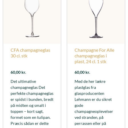
CFA champagneglas
Champagne For Alle
30 cl. stk
champagneglas i
plast, 24 cl. 1 stk
60,00
kr.
60,00
kr.
Det ultimative
Med de her lækre
champagneglas Det
plastglas fra
perfekte champagneglas
glasproducenten
er spidst i bunden, bredt
Lehmann er du sikret
på midten og smalt i
gode
toppen – kort sagt,
champagneoplevelser
formet som en tulipan.
ved stranden, på
Præcis sådan er dette
perrassen eller på