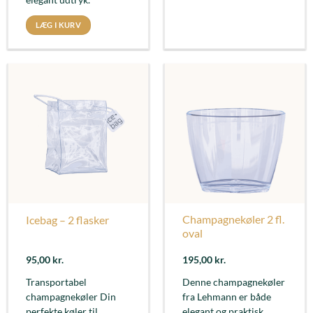
elegant udtryk.
LÆG I KURV
Champagnekøler 2 fl.
Icebag – 2 flasker
oval
95,00
kr.
195,00
kr.
Transportabel
Denne champagnekøler
champagnekøler Din
fra Lehmann er både
perfekte køler til
elegant og praktisk.