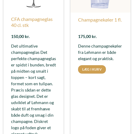
CFA champagneglas
Champagnekøler 1 fl.
40 cl. stk
150,00
kr.
175,00
kr.
Det ultimative
Denne champagnekøler
champagneglas Det
fra Lehmann er både
perfekte champagneglas
elegant og praktisk.
er spidst i bunden, bredt
LÆG I KURV
på midten og smalt i
toppen – kort sagt,
formet som en tulipan.
Præcis sådan er dette
glas designet. Det er
udviklet af Lehmann og
skabt til at fremhæve
både duft og smag i din
champagne. Diskret
logo på foden giver et