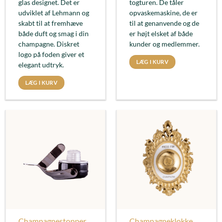
glas designet. Det er
togturen. De tåler
udviklet af Lehmann og
opvaskemaskine, de er
skabt til at fremhæve
til at genanvende og de
både duft og smag i din
er højt elsket af både
champagne. Diskret
kunder og medlemmer.
logo på foden giver et
LÆG I KURV
elegant udtryk.
LÆG I KURV
Champagnestopper
Champagneklokke