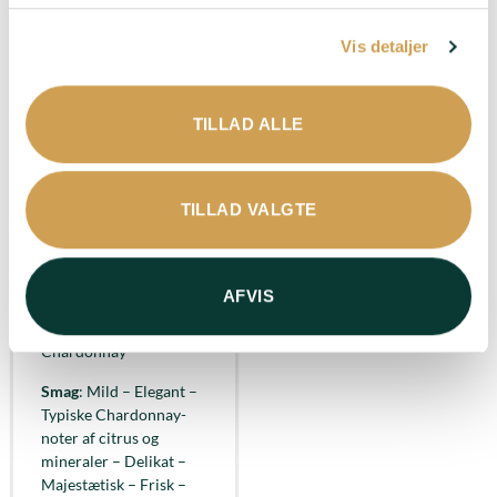
Vis detaljer
TILLAD ALLE
Domaine Voirin-
TILLAD VALGTE
Jumel – Blanc de
Blancs Grand Cru
395,00
kr.
AFVIS
Druer
: 100%
Chardonnay
Smag
: Mild – Elegant –
Typiske Chardonnay-
noter af citrus og
mineraler – Delikat –
Majestætisk – Frisk –