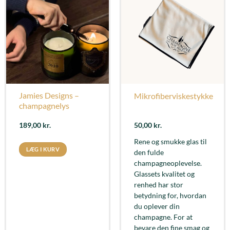
Jamies Designs –
Mikrofiberviskestykke
champagnelys
189,00
kr.
50,00
kr.
Rene og smukke glas til
LÆG I KURV
den fulde
champagneoplevelse.
Glassets kvalitet og
renhed har stor
betydning for, hvordan
du oplever din
champagne. For at
bevare den fine smag og