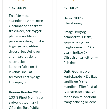
1.475,00
kr.
395,00
kr.
En af de mest
Druer
: 100%
spændende vinmagere i
Chardonnay
Champagne har skabt
tre cuvéer, der bygger
Smag
: Livlig og
på Carreausfilosofi:
balanceret - Friske,
parcelselektion, unikke
sprøde og syrlige
årgange og sjældne
frugtaromaer - Røde
druesorter. Det giver
bær (hindbær) -
champagner, der er
Citrusfrugter (citron) -
autentiske,
Friskhed
karakterfulde og et
Duft
: Gourmet- og
levende spejl af
konfektnoter - Delikat
terroiret i det sydlige
vanilje og friske
Champagne.
mandler - Efterfulgt af
fyldigere, smøragtige
Bonnes Bondes 2015
-
toner som minder om
100 % Pinot Noir fra en
frangipane og brioche
sydvendt topmark i
Côte des Bar. Fyldig,