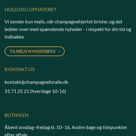
HOLD DIG OPDATERET
Vi sender kun mails, når champagnehjertet brister, og det
bobler over med spændende nyheder - i respekt for din tid og
indbakke.
TILMELD NYHEDSBREV
KONTAKT OS
kontakt@champagneforalle.dk
31 71 25 21
(hverdage 10-16)
BUTIKKEN
Åbent onsdag–fredag kl. 10–16. Andre dage og tidspunkter
efter aftale.