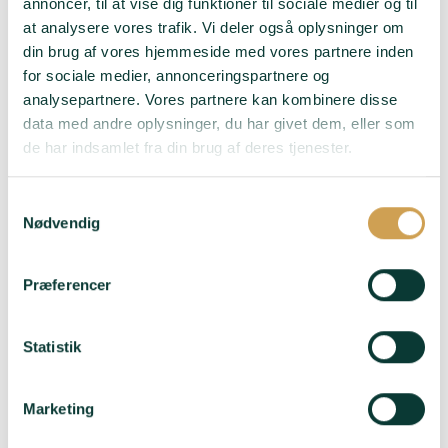
rigdom - Før
annoncer, til at vise dig funktioner til sociale medier og til
Smag
: Dyb og
andengæringen på
at analysere vores trafik. Vi deler også oplysninger om
powerfuld smag af
flaske i 72 måneder har
din brug af vores hjemmeside med vores partnere inden
jordbær, hindbær og
den lagret på 225 liters
for sociale medier, annonceringspartnere og
blåbær
Burgundy Grand Cru-
analysepartnere. Vores partnere kan kombinere disse
fade og dermed opnået
Duft
: En kompleks og
data med andre oplysninger, du har givet dem, eller som
mere dybde og struktur
super spændende duft -
de har indsamlet fra din brug af deres tjenester.
Med noter af
Duft
: Masser af røde
hjemmelavet
frugter - Intens næse -
Samtykkevalg
jordbærmarmelade og
Frisk og udtryksfuld på
Nødvendig
super saftige ferskner
samme tid
Passer til
: Aperitif -
Passer til
: Aperitif -
Præferencer
Bare fordi
Hjemmelavet burger -
Tapas
LÆG I KURV
Statistik
LÆG I KURV
Marketing