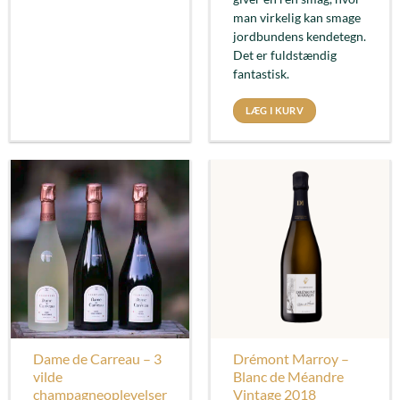
man virkelig kan smage
jordbundens kendetegn.
Det er fuldstændig
fantastisk.
LÆG I KURV
Dame de Carreau – 3
Drémont Marroy –
vilde
Blanc de Méandre
champagneoplevelser
Vintage 2018