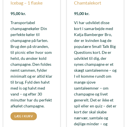
Icebag – 1 flaske
Chamtalekort
95,00
kr.
95,00
kr.
Transportabel
Vi har udviklet disse
champagnekøler Din
kort i samarbejde med
perfekte køler til
Katja Bamberger Bro,
champagne på farten.
der er kvinden bag de
Brug den på stranden,
populære Small Talk Big
til picnic eller hvor som
Questions kort. De er
helst, du ønsker kold
udviklet til dig, der
champagne. Den foldes
synes champagne er et
nemt sammen, fylder
skægt samtaleemne – og
minimalt og er altid klar
I vil komme rundt om
til brug. Fyld den halvt
mange sjove
med is og halvt med
samtaleemner – om
vand – og efter 30
champagne og livet
minutter har du perfekt
generelt. Det er ikke et
afkølet champagne.
spil eller en quiz – det er
kort der skal skabe
LÆG I KURV
nærvær, samtale og
dejlige minder – og