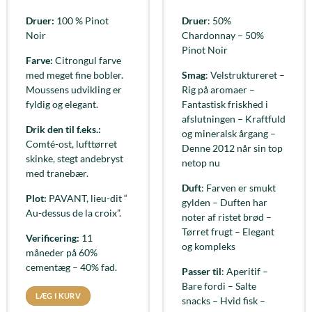
Druer:
100 % Pinot
Druer
: 50%
Noir
Chardonnay – 50%
Pinot Noir
Farve:
Citrongul farve
med meget fine bobler.
Smag
: Velstruktureret –
Moussens udvikling er
Rig på aromaer –
fyldig og elegant.
Fantastisk friskhed i
afslutningen – Kraftfuld
Drik den til f.eks.:
og mineralsk årgang –
Comté-ost, lufttørret
Denne 2012 når sin top
skinke, stegt andebryst
netop nu
med tranebær.
Duft
: Farven er smukt
Plot:
PAVANT, lieu-dit “
gylden – Duften har
Au-dessus de la croix”.
noter af ristet brød –
Tørret frugt – Elegant
Verificering:
11
og kompleks
måneder på 60%
cementæg – 40% fad.
Passer til
: Aperitif –
Bare fordi – Salte
LÆG I KURV
snacks – Hvid fisk –