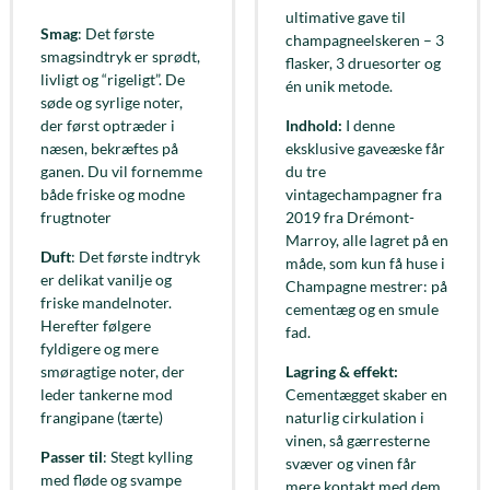
ultimative gave til
Smag
: Det første
champagneelskeren – 3
smagsindtryk er sprødt,
flasker, 3 druesorter og
livligt og “rigeligt”. De
én unik metode.
søde og syrlige noter,
der først optræder i
Indhold:
I denne
næsen, bekræftes på
eksklusive gaveæske får
ganen. Du vil fornemme
du tre
både friske og modne
vintagechampagner fra
frugtnoter
2019 fra Drémont-
Marroy, alle lagret på en
Duft
: Det første indtryk
måde, som kun få huse i
er delikat vanilje og
Champagne mestrer: på
friske mandelnoter.
cementæg og en smule
Herefter følgere
fad.
fyldigere og mere
smøragtige noter, der
Lagring & effekt:
leder tankerne mod
Cementægget skaber en
frangipane (tærte)
naturlig cirkulation i
vinen, så gærresterne
Passer til
: Stegt kylling
svæver og vinen får
med fløde og svampe
mere kontakt med dem.