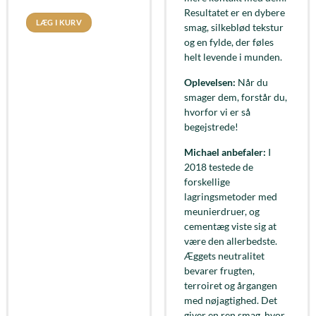
Resultatet er en dybere
LÆG I KURV
smag, silkeblød tekstur
og en fylde, der føles
helt levende i munden.
Oplevelsen:
Når du
smager dem, forstår du,
hvorfor vi er så
begejstrede!
Michael anbefaler:
I
2018 testede de
forskellige
lagringsmetoder med
meunierdruer, og
cementæg viste sig at
være den allerbedste.
Æggets neutralitet
bevarer frugten,
terroiret og årgangen
med nøjagtighed. Det
giver en ren smag, hvor