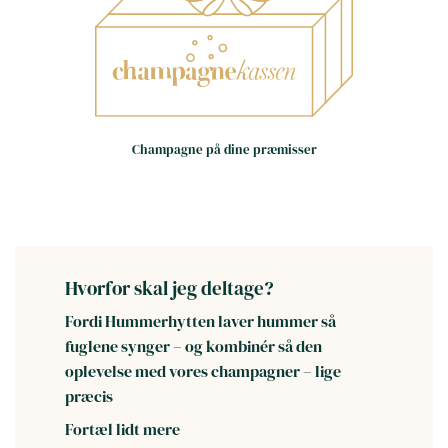
Små huse – store oplevelser
Håndværk frem for
Champagne på dine præmisser
masseproduktion
Dag til dag levering i hele landet
(hverdage)
Hvorfor skal jeg deltage?
Fordi Hummerhytten laver hummer så
fuglene synger – og kombinér så den
oplevelse med vores champagner – lige
præcis
Fortæl lidt mere