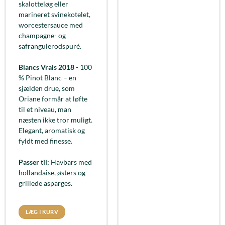
skalotteløg eller
marineret svinekotelet,
worcestersauce med
champagne- og
safrangulerodspuré.
Blancs Vrais 2018
- 100
% Pinot Blanc – en
sjælden drue, som
Oriane formår at løfte
til et niveau, man
næsten ikke tror muligt.
Elegant, aromatisk og
fyldt med finesse.
Passer til:
Havbars med
hollandaise, østers og
grillede asparges.
LÆG I KURV