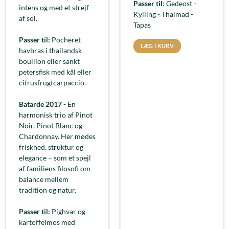
Passer til
: Gedeost -
intens og med et strejf
Kylling - Thaimad -
af sol.
Tapas
Passer til:
Pocheret
LÆG I KURV
havbras i thailandsk
bouillon eller sankt
petersfisk med kål eller
citrusfrugtcarpaccio.
Batarde 2017
- En
harmonisk trio af Pinot
Noir, Pinot Blanc og
Chardonnay. Her mødes
friskhed, struktur og
elegance – som et spejl
af familiens filosofi om
balance mellem
tradition og natur.
Passer til:
Pighvar og
kartoffelmos med