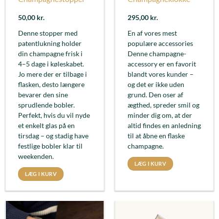
50,00
kr.
295,00
kr.
Denne stopper med
En af vores mest
patentlukning holder
populære accessories
din champagne frisk i
Denne champagne-
4–5 dage i køleskabet.
accessory er en favorit
Jo mere der er tilbage i
blandt vores kunder –
flasken, desto længere
og det er ikke uden
bevarer den sine
grund. Den oser af
sprudlende bobler.
ægthed, spreder smil og
Perfekt, hvis du vil nyde
minder dig om, at der
et enkelt glas på en
altid findes en anledning
tirsdag – og stadig have
til at åbne en flaske
festlige bobler klar til
champagne.
weekenden.
LÆG I KURV
LÆG I KURV