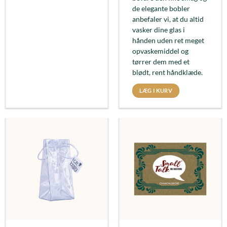
de elegante bobler
anbefaler vi, at du altid
vasker dine glas i
hånden uden ret meget
opvaskemiddel og
tørrer dem med et
blødt, rent håndklæde.
LÆG I KURV