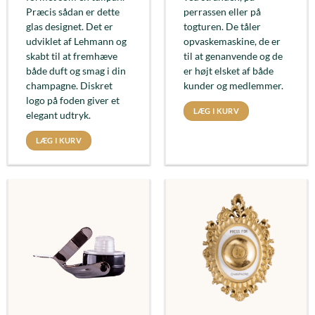
Præcis sådan er dette
perrassen eller på
glas designet. Det er
togturen. De tåler
udviklet af Lehmann og
opvaskemaskine, de er
skabt til at fremhæve
til at genanvende og de
både duft og smag i din
er højt elsket af både
champagne. Diskret
kunder og medlemmer.
logo på foden giver et
LÆG I KURV
elegant udtryk.
LÆG I KURV