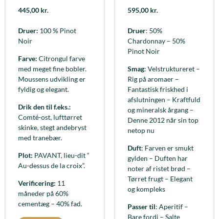
445,00
kr.
595,00
kr.
Druer:
100 % Pinot
Druer
: 50%
Noir
Chardonnay – 50%
Pinot Noir
Farve:
Citrongul farve
med meget fine bobler.
Smag
: Velstruktureret –
Moussens udvikling er
Rig på aromaer –
fyldig og elegant.
Fantastisk friskhed i
afslutningen – Kraftfuld
Drik den til f.eks.:
og mineralsk årgang –
Comté-ost, lufttørret
Denne 2012 når sin top
skinke, stegt andebryst
netop nu
med tranebær.
Duft
: Farven er smukt
Plot:
PAVANT, lieu-dit “
gylden – Duften har
Au-dessus de la croix”.
noter af ristet brød –
Tørret frugt – Elegant
Verificering:
11
og kompleks
måneder på 60%
cementæg – 40% fad.
Passer til
: Aperitif –
Bare fordi – Salte