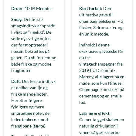
Druer
: 100% Meunier
Kort fortalt:
Den
ultimative gave til
Smag
: Det første
champagneelskeren – 3
smagsindtryk er sprødt,
flasker, 3 druesorter og
livligt og “rigeligt”. De
én unik metode.
søde og syrlige noter,
der først optræder i
Indhold:
I denne
næsen, bekræftes på
eksklusive gaveæske får
ganen. Du vil fornemme
du tre
både friske og modne
vintagechampagner fra
frugtnoter
2019 fra Drémont-
Marroy, alle lagret på en
Duft
: Det første indtryk
måde, som kun få huse i
er delikat vanilje og
Champagne mestrer: på
friske mandelnoter.
cementæg og en smule
Herefter følgere
fad.
fyldigere og mere
smøragtige noter, der
Lagring & effekt:
leder tankerne mod
Cementægget skaber en
frangipane (tærte)
naturlig cirkulation i
vinen, så gærresterne