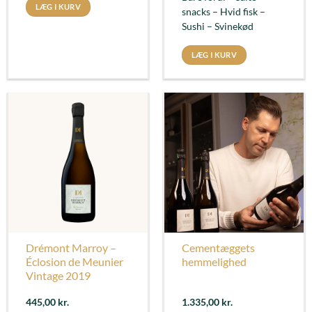
LÆG I KURV
snacks – Hvid fisk –
Sushi – Svinekød
LÆG I KURV
Drémont Marroy –
Cementæggets
Éclosion de Meunier
hemmelighed
Vintage 2019
445,00
kr.
1.335,00
kr.