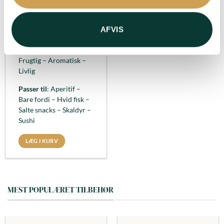
mineraler – Delikat –
Majestætisk – Frisk –
Sofistikeret
AFVIS
Duft
: Hvid frugt –
Citrusfrugt – Frisk –
Frugtig – Aromatisk –
Livlig
Passer til
: Aperitif –
Bare fordi – Hvid fisk –
Salte snacks – Skaldyr –
Sushi
LÆG I KURV
MEST POPULÆRET TILBEHØR