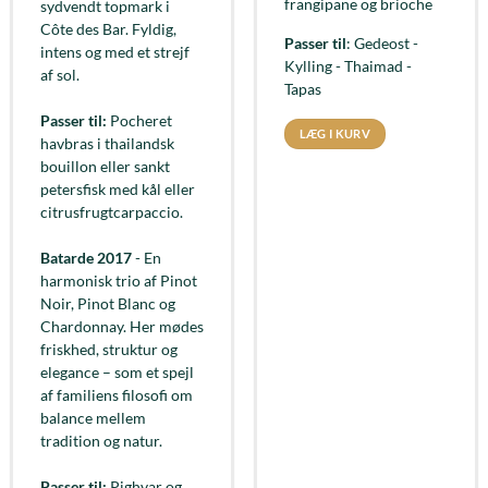
frangipane og brioche
sydvendt topmark i
Côte des Bar. Fyldig,
Passer til
: Gedeost -
intens og med et strejf
Kylling - Thaimad -
af sol.
Tapas
Passer til:
Pocheret
LÆG I KURV
havbras i thailandsk
bouillon eller sankt
petersfisk med kål eller
citrusfrugtcarpaccio.
Batarde 2017
- En
harmonisk trio af Pinot
Noir, Pinot Blanc og
Chardonnay. Her mødes
friskhed, struktur og
elegance – som et spejl
af familiens filosofi om
balance mellem
tradition og natur.
Passer til:
Pighvar og