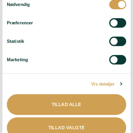
Nødvendig
Præferencer
Statistik
Marketing
Domaine Voirin-
Jumel – Blanc de
Blancs Grand Cru
Vis detaljer
395,00
kr.
Druer
: 100%
Chardonnay
TILLAD ALLE
Smag
: Mild – Elegant –
Typiske Chardonnay-
noter af citrus og
TILLAD VALGTE