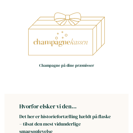
Små huse – store oplevelser
Håndværk frem for
Champagne på dine præmisser
masseproduktion
Dag til dag levering i hele landet
(hverdage)
Hvorfor elsker vi den…
Det her er historiefortælling hældt på flaske
– tilsat den mest vidunderlige
smagsoplevelse