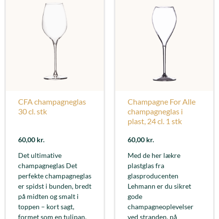
CFA champagneglas
Champagne For Alle
30 cl. stk
champagneglas i
plast, 24 cl. 1 stk
60,00
kr.
60,00
kr.
Det ultimative
Med de her lækre
champagneglas Det
plastglas fra
perfekte champagneglas
glasproducenten
er spidst i bunden, bredt
Lehmann er du sikret
på midten og smalt i
gode
toppen – kort sagt,
champagneoplevelser
formet som en tulipan.
ved stranden, på