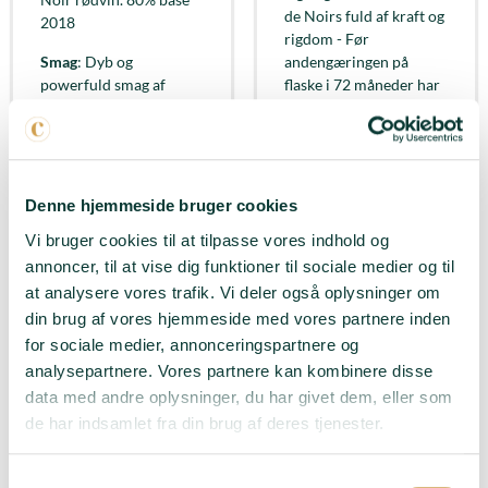
de Noirs fuld af kraft og
2018
rigdom - Før
Smag
: Dyb og
andengæringen på
powerfuld smag af
flaske i 72 måneder har
jordbær, hindbær og
den lagret på 225 liters
blåbær
Burgundy Grand Cru-
fade og dermed opnået
Duft
: En kompleks og
mere dybde og struktur
super spændende duft -
Denne hjemmeside bruger cookies
Med noter af
Duft
: Masser af røde
hjemmelavet
frugter - Intens næse -
Vi bruger cookies til at tilpasse vores indhold og
jordbærmarmelade og
Frisk og udtryksfuld på
annoncer, til at vise dig funktioner til sociale medier og til
super saftige ferskner
samme tid
at analysere vores trafik. Vi deler også oplysninger om
din brug af vores hjemmeside med vores partnere inden
Passer til
: Aperitif -
Passer til
: Aperitif -
for sociale medier, annonceringspartnere og
Bare fordi
Hjemmelavet burger -
Tapas
analysepartnere. Vores partnere kan kombinere disse
LÆG I KURV
data med andre oplysninger, du har givet dem, eller som
LÆG I KURV
de har indsamlet fra din brug af deres tjenester.
Samtykkevalg