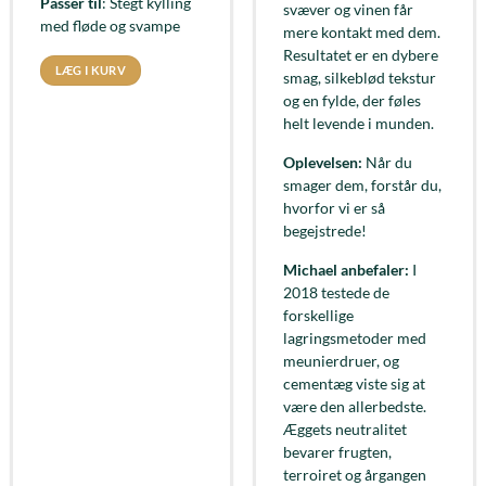
Passer til
: Stegt kylling
svæver og vinen får
med fløde og svampe
mere kontakt med dem.
Resultatet er en dybere
LÆG I KURV
smag, silkeblød tekstur
og en fylde, der føles
helt levende i munden.
Oplevelsen:
Når du
smager dem, forstår du,
hvorfor vi er så
begejstrede!
Michael anbefaler:
I
2018 testede de
forskellige
lagringsmetoder med
meunierdruer, og
cementæg viste sig at
være den allerbedste.
Æggets neutralitet
bevarer frugten,
terroiret og årgangen