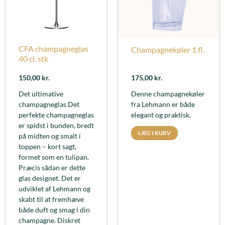
CFA champagneglas
Champagnekøler 1 fl.
40 cl. stk
150,00
kr.
175,00
kr.
Det ultimative
Denne champagnekøler
champagneglas Det
fra Lehmann er både
perfekte champagneglas
elegant og praktisk.
er spidst i bunden, bredt
LÆG I KURV
på midten og smalt i
toppen – kort sagt,
formet som en tulipan.
Præcis sådan er dette
glas designet. Det er
udviklet af Lehmann og
skabt til at fremhæve
både duft og smag i din
champagne. Diskret