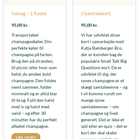
Icebag – 1 flaske
Chamtalekort
95,00
kr.
95,00
kr.
Transportabel
Vi har udviklet disse
champagnekøler Din
kort i samarbejde med
perfekte køler til
Katja Bamberger Bro,
champagne på farten.
der er kvinden bag de
Brug den på stranden,
populære Small Talk Big
til picnic eller hvor som
Questions kort. De er
helst, du ønsker kold
udviklet til dig, der
champagne. Den foldes
synes champagne er et
nemt sammen, fylder
skægt samtaleemne – og
minimalt og er altid klar
I vil komme rundt om
til brug. Fyld den halvt
mange sjove
med is og halvt med
samtaleemner – om
vand – og efter 30
champagne og livet
minutter har du perfekt
generelt. Det er ikke et
afkølet champagne.
spil eller en quiz – det er
kort der skal skabe
LÆG I KURV