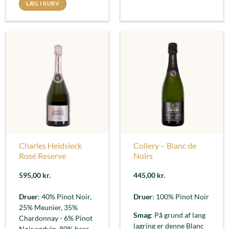
LÆG I KURV
Charles Heidsieck
Collery – Blanc de
Rosé Reserve
Noirs
595,00
kr.
445,00
kr.
Druer
: 40% Pinot Noir,
Druer
: 100% Pinot Noir
25% Meunier, 35%
Smag
: På grund af lang
Chardonnay - 6% Pinot
lagring er denne Blanc
Noir rødvin. 80% base