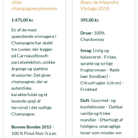
vilde
Blanc de Méandre
champagneoplevelser
Vintage 2018
1.475,00
kr.
395,00
kr.
En af de mest
Druer
: 100%
spændende vinmagere i
Chardonnay
Champagne har skabt
tre cuvéer, der bygger
Smag
: Livlig og
på Carreausfilosofi:
balanceret - Friske,
parcelselektion, unikke
sprøde og syrlige
årgange og sjældne
frugtaromaer - Røde
druesorter. Det giver
bær (hindbær) -
champagner, der er
Citrusfrugter (citron) -
autentiske,
Friskhed
karakterfulde og et
Duft
: Gourmet- og
levende spejl af
konfektnoter - Delikat
terroiret i det sydlige
vanilje og friske
Champagne.
mandler - Efterfulgt af
fyldigere, smøragtige
Bonnes Bondes 2015
-
toner som minder om
100 % Pinot Noir fra en