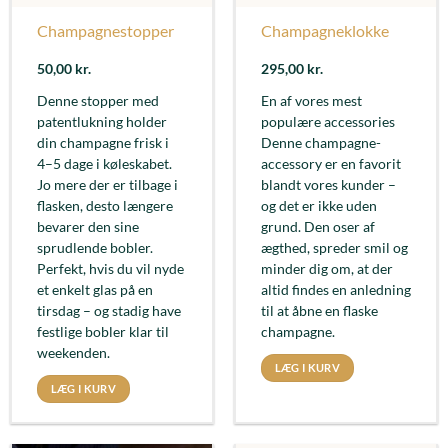
Champagnestopper
Champagneklokke
50,00
kr.
295,00
kr.
Denne stopper med
En af vores mest
patentlukning holder
populære accessories
din champagne frisk i
Denne champagne-
4–5 dage i køleskabet.
accessory er en favorit
Jo mere der er tilbage i
blandt vores kunder –
flasken, desto længere
og det er ikke uden
bevarer den sine
grund. Den oser af
sprudlende bobler.
ægthed, spreder smil og
Perfekt, hvis du vil nyde
minder dig om, at der
et enkelt glas på en
altid findes en anledning
tirsdag – og stadig have
til at åbne en flaske
festlige bobler klar til
champagne.
weekenden.
LÆG I KURV
LÆG I KURV