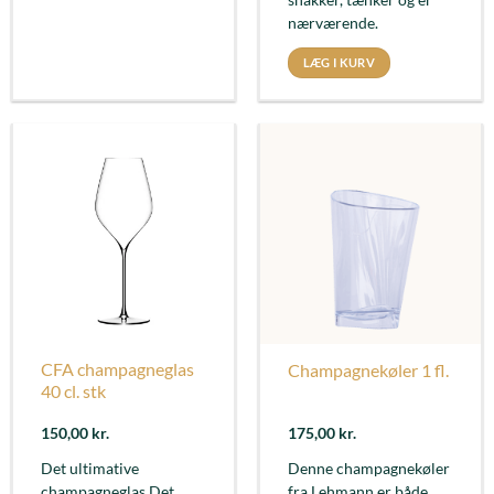
snakker, tænker og er
nærværende.
LÆG I KURV
CFA champagneglas
Champagnekøler 1 fl.
40 cl. stk
150,00
kr.
175,00
kr.
Det ultimative
Denne champagnekøler
champagneglas Det
fra Lehmann er både