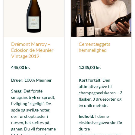
Drémont Marroy –
Cementæggets
Éclosion de Meunier
hemmelighed
Vintage 2019
445,00
kr.
1.335,00
kr.
Druer
: 100% Meunier
Kort fortalt:
Den
ultimative gave til
Smag
: Det første
champagneelskeren – 3
smagsindtryk er sprødt,
flasker, 3 druesorter og
livligt og “rigeligt”. De
én unik metode.
søde og syrlige noter,
der først optræder i
Indhold:
I denne
næsen, bekræftes på
eksklusive gaveæske får
ganen. Du vil fornemme
du tre