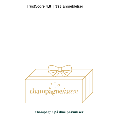
Små huse – store oplevelser
Håndværk frem for
Champagne på dine præmisser
masseproduktion