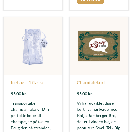
LÆG I KURV
Icebag – 1 flaske
Chamtalekort
95,00
kr.
95,00
kr.
Transportabel
Vi har udviklet disse
champagnekøler Din
kort i samarbejde med
perfekte køler til
Katja Bamberger Bro,
champagne på farten.
der er kvinden bag de
Brug den på stranden,
populære Small Talk Big