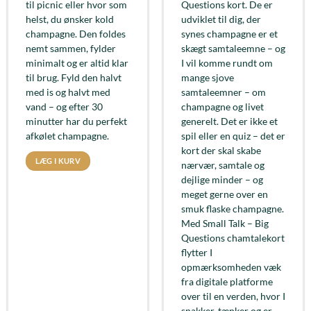
til picnic eller hvor som
Questions kort. De er
helst, du ønsker kold
udviklet til dig, der
champagne. Den foldes
synes champagne er et
nemt sammen, fylder
skægt samtaleemne – og
minimalt og er altid klar
I vil komme rundt om
til brug. Fyld den halvt
mange sjove
med is og halvt med
samtaleemner – om
vand – og efter 30
champagne og livet
minutter har du perfekt
generelt. Det er ikke et
afkølet champagne.
spil eller en quiz – det er
kort der skal skabe
LÆG I KURV
nærvær, samtale og
dejlige minder – og
meget gerne over en
smuk flaske champagne.
Med Small Talk – Big
Questions chamtalekort
flytter I
opmærksomheden væk
fra digitale platforme
over til en verden, hvor I