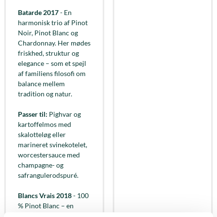
Batarde 2017
- En
harmonisk trio af Pinot
Noir, Pinot Blanc og
Chardonnay. Her mødes
friskhed, struktur og
elegance – som et spejl
af familiens filosofi om
balance mellem
tradition og natur.
Passer til:
Pighvar og
kartoffelmos med
skalotteløg eller
marineret svinekotelet,
worcestersauce med
champagne- og
safrangulerodspuré.
Blancs Vrais 2018
- 100
% Pinot Blanc – en
sjælden drue, som