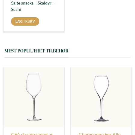
Salte snacks – Skaldyr –
Sushi
LÆG I KURV
MEST POPULÆRET TILBEHØR
CFA champagneglas
Champagne For Alle