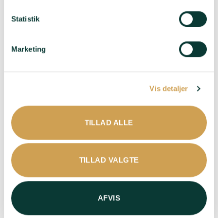
Statistik
Charles Heidsieck
Collery – Blanc de
Rosé Reserve
Noirs
Marketing
595,00
kr.
445,00
kr.
Druer
: 40% Pinot Noir,
Druer
: 100% Pinot Noir
Vis detaljer
25% Meunier, 35%
Smag
: På grund af lang
Chardonnay - 6% Pinot
lagring er denne Blanc
Noir rødvin. 80% base
TILLAD ALLE
de Noirs fuld af kraft og
2018
rigdom - Før
Smag
: Dyb og
andengæringen på
powerfuld smag af
flaske i 72 måneder har
TILLAD VALGTE
jordbær, hindbær og
den lagret på 225 liters
blåbær
Burgundy Grand Cru-
fade og dermed opnået
Duft
: En kompleks og
mere dybde og struktur
AFVIS
super spændende duft -
Med noter af
Duft
: Masser af røde