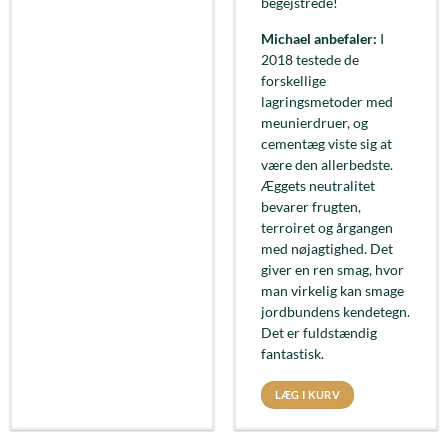
begejstrede!
Michael anbefaler:
I
2018 testede de
forskellige
lagringsmetoder med
meunierdruer, og
cementæg viste sig at
være den allerbedste.
Æggets neutralitet
bevarer frugten,
terroiret og årgangen
med nøjagtighed. Det
giver en ren smag, hvor
man virkelig kan smage
jordbundens kendetegn.
Det er fuldstændig
fantastisk.
LÆG I KURV