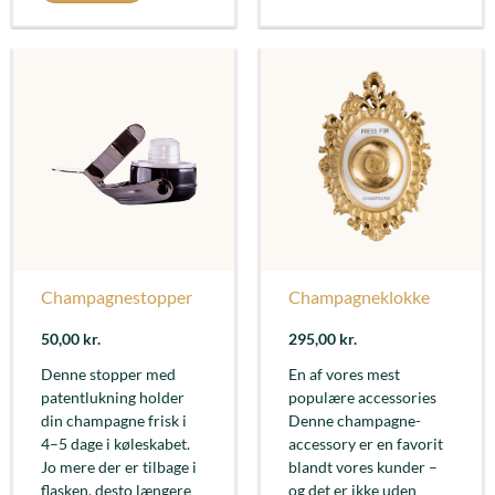
Champagnestopper
Champagneklokke
50,00
kr.
295,00
kr.
Denne stopper med
En af vores mest
patentlukning holder
populære accessories
din champagne frisk i
Denne champagne-
4–5 dage i køleskabet.
accessory er en favorit
Jo mere der er tilbage i
blandt vores kunder –
flasken, desto længere
og det er ikke uden