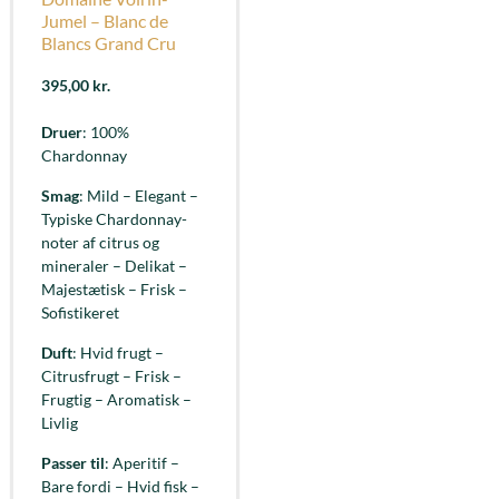
Jumel – Blanc de
Blancs Grand Cru
395,00
kr.
Druer
: 100%
Chardonnay
Smag
: Mild – Elegant –
Typiske Chardonnay-
noter af citrus og
mineraler – Delikat –
Majestætisk – Frisk –
Sofistikeret
Duft
: Hvid frugt –
Citrusfrugt – Frisk –
Frugtig – Aromatisk –
Livlig
Passer til
: Aperitif –
Bare fordi – Hvid fisk –