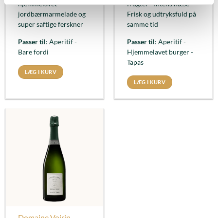
hjemmelavet
frugter - Intens næse -
jordbærmarmelade og
Frisk og udtryksfuld på
super saftige ferskner
samme tid
Passer til
: Aperitif -
Passer til
: Aperitif -
Bare fordi
Hjemmelavet burger -
Tapas
LÆG I KURV
LÆG I KURV
Domaine Voirin-