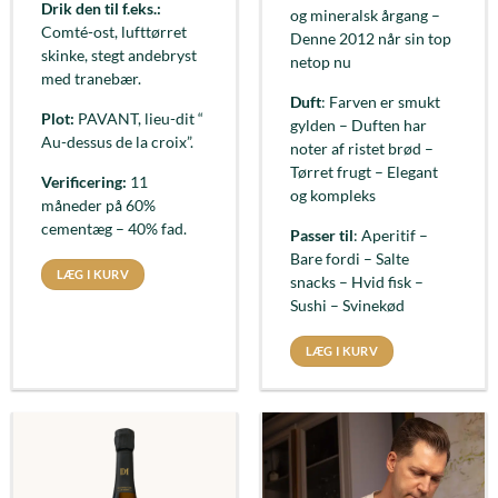
Drik den til f.eks.:
og mineralsk årgang –
Comté-ost, lufttørret
Denne 2012 når sin top
skinke, stegt andebryst
netop nu
med tranebær.
Duft
: Farven er smukt
Plot:
PAVANT, lieu-dit “
gylden – Duften har
Au-dessus de la croix”.
noter af ristet brød –
Tørret frugt – Elegant
Verificering:
11
og kompleks
måneder på 60%
cementæg – 40% fad.
Passer til
: Aperitif –
Bare fordi – Salte
LÆG I KURV
snacks – Hvid fisk –
Sushi – Svinekød
LÆG I KURV