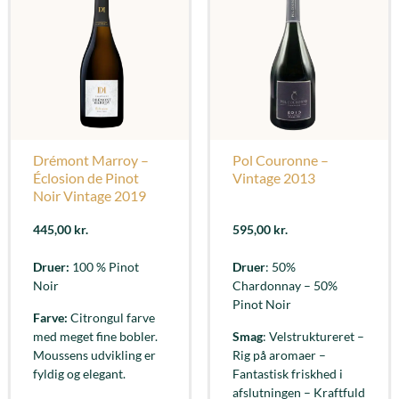
Drémont Marroy –
Pol Couronne –
Éclosion de Pinot
Vintage 2013
Noir Vintage 2019
445,00
kr.
595,00
kr.
Druer:
100 % Pinot
Druer
: 50%
Noir
Chardonnay – 50%
Pinot Noir
Farve:
Citrongul farve
med meget fine bobler.
Smag
: Velstruktureret –
Moussens udvikling er
Rig på aromaer –
fyldig og elegant.
Fantastisk friskhed i
afslutningen – Kraftfuld