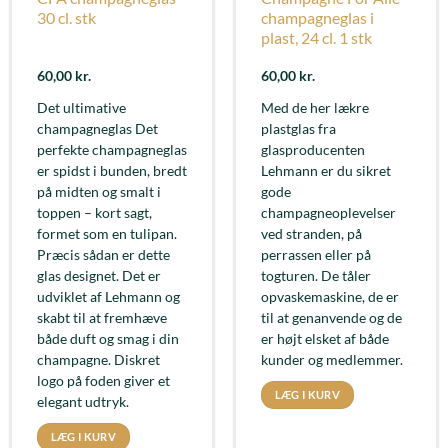
30 cl. stk
champagneglas i
plast, 24 cl. 1 stk
60,00
kr.
60,00
kr.
Det ultimative
Med de her lækre
champagneglas Det
plastglas fra
perfekte champagneglas
glasproducenten
er spidst i bunden, bredt
Lehmann er du sikret
på midten og smalt i
gode
toppen – kort sagt,
champagneoplevelser
formet som en tulipan.
ved stranden, på
Præcis sådan er dette
perrassen eller på
glas designet. Det er
togturen. De tåler
udviklet af Lehmann og
opvaskemaskine, de er
skabt til at fremhæve
til at genanvende og de
både duft og smag i din
er højt elsket af både
champagne. Diskret
kunder og medlemmer.
logo på foden giver et
LÆG I KURV
elegant udtryk.
LÆG I KURV