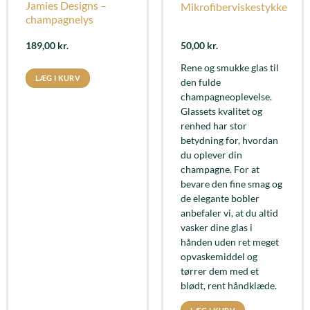
Jamies Designs –
Mikrofiberviskestykke
champagnelys
189,00
kr.
50,00
kr.
Rene og smukke glas til
LÆG I KURV
den fulde
champagneoplevelse.
Glassets kvalitet og
renhed har stor
betydning for, hvordan
du oplever din
champagne. For at
bevare den fine smag og
de elegante bobler
anbefaler vi, at du altid
vasker dine glas i
hånden uden ret meget
opvaskemiddel og
tørrer dem med et
blødt, rent håndklæde.