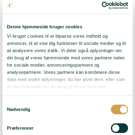
Oriane formår at løfte
til et niveau, man
næsten ikke tror muligt.
Elegant, aromatisk og
Denne hjemmeside bruger cookies
fyldt med finesse.
Vi bruger cookies til at tilpasse vores indhold og
annoncer, til at vise dig funktioner til sociale medier og til
Passer til:
Havbars med
hollandaise, østers og
at analysere vores trafik. Vi deler også oplysninger om
grillede asparges.
din brug af vores hjemmeside med vores partnere inden
for sociale medier, annonceringspartnere og
analysepartnere. Vores partnere kan kombinere disse
LÆG I KURV
data med andre oplysninger, du har givet dem, eller som
de har indsamlet fra din brug af deres tjenester.
Samtykkevalg
Nødvendig
Præferencer