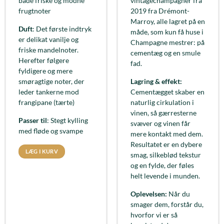
både friske og modne
vintagechampagner fra
frugtnoter
2019 fra Drémont-
Marroy, alle lagret på en
Duft
: Det første indtryk
måde, som kun få huse i
er delikat vanilje og
Champagne mestrer: på
friske mandelnoter.
cementæg og en smule
Herefter følgere
fad.
fyldigere og mere
smøragtige noter, der
Lagring & effekt:
leder tankerne mod
Cementægget skaber en
frangipane (tærte)
naturlig cirkulation i
vinen, så gærresterne
Passer til
: Stegt kylling
svæver og vinen får
med fløde og svampe
mere kontakt med dem.
Resultatet er en dybere
LÆG I KURV
smag, silkeblød tekstur
og en fylde, der føles
helt levende i munden.
Oplevelsen:
Når du
smager dem, forstår du,
hvorfor vi er så