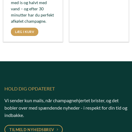
med is og halvt med
vand – og efter 30
minutter har du perfekt
afkølet champagne.
LÆG I KURV
HOLD DIG OPDATERET
Vi sender kun mails, når champagnehjertet brister, og det
bobler over med spændende nyheder - i respekt for din tid og
indbakke.
TILMELD NYHEDSBREV