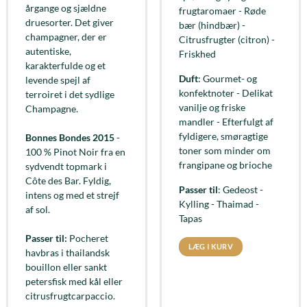
årgange og sjældne
frugtaromaer - Røde
druesorter. Det giver
bær (hindbær) -
champagner, der er
Citrusfrugter (citron) -
autentiske,
Friskhed
karakterfulde og et
Duft
: Gourmet- og
levende spejl af
konfektnoter - Delikat
terroiret i det sydlige
vanilje og friske
Champagne.
mandler - Efterfulgt af
fyldigere, smøragtige
Bonnes Bondes 2015
-
toner som minder om
100 % Pinot Noir fra en
frangipane og brioche
sydvendt topmark i
Côte des Bar. Fyldig,
Passer til
: Gedeost -
intens og med et strejf
Kylling - Thaimad -
af sol.
Tapas
Passer til:
Pocheret
LÆG I KURV
havbras i thailandsk
bouillon eller sankt
petersfisk med kål eller
citrusfrugtcarpaccio.