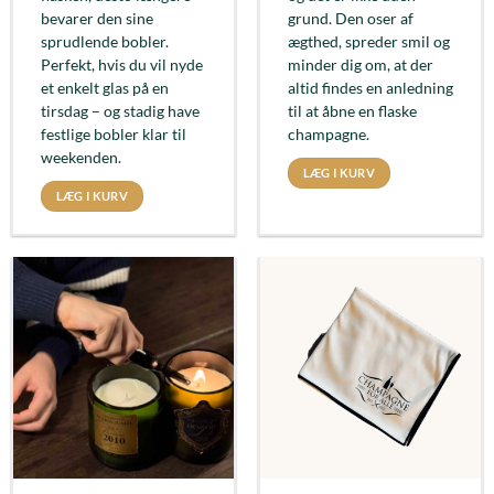
bevarer den sine
grund. Den oser af
sprudlende bobler.
ægthed, spreder smil og
Perfekt, hvis du vil nyde
minder dig om, at der
et enkelt glas på en
altid findes en anledning
tirsdag – og stadig have
til at åbne en flaske
festlige bobler klar til
champagne.
weekenden.
LÆG I KURV
LÆG I KURV