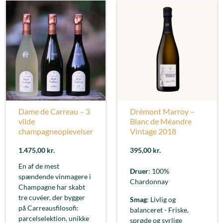
Dame de Carreau – 3
Drémont Marroy –
vilde
Blanc de Méandre
champagneoplevelser
Vintage 2018
1.475,00
kr.
395,00
kr.
En af de mest
Druer
: 100%
spændende vinmagere i
Chardonnay
Champagne har skabt
tre cuvéer, der bygger
Smag
: Livlig og
på Carreausfilosofi:
balanceret - Friske,
parcelselektion, unikke
sprøde og syrlige