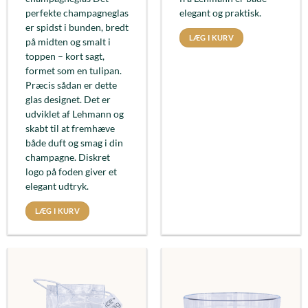
perfekte champagneglas
elegant og praktisk.
er spidst i bunden, bredt
LÆG I KURV
på midten og smalt i
toppen – kort sagt,
formet som en tulipan.
Præcis sådan er dette
glas designet. Det er
udviklet af Lehmann og
skabt til at fremhæve
både duft og smag i din
champagne. Diskret
logo på foden giver et
elegant udtryk.
LÆG I KURV