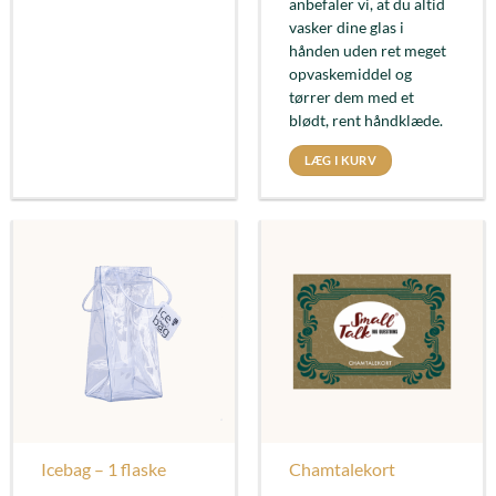
anbefaler vi, at du altid
vasker dine glas i
hånden uden ret meget
opvaskemiddel og
tørrer dem med et
blødt, rent håndklæde.
LÆG I KURV
Icebag – 1 flaske
Chamtalekort