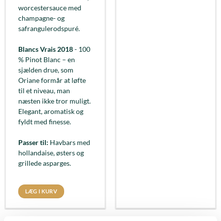
worcestersauce med
champagne- og
safrangulerodspuré.
Blancs Vrais 2018
- 100
% Pinot Blanc – en
sjælden drue, som
Oriane formår at løfte
til et niveau, man
næsten ikke tror muligt.
Elegant, aromatisk og
fyldt med finesse.
Passer til:
Havbars med
hollandaise, østers og
grillede asparges.
LÆG I KURV