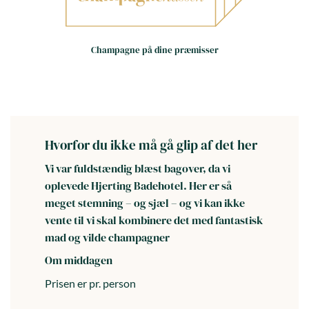
Små huse – store oplevelser
Håndværk frem for
Champagne på dine præmisser
masseproduktion
Dag til dag levering i hele landet
(hverdage)
Hvorfor du ikke må gå glip af det her
Vi var fuldstændig blæst bagover, da vi
oplevede Hjerting Badehotel. Her er så
meget stemning – og sjæl – og vi kan ikke
vente til vi skal kombinere det med fantastisk
mad og vilde champagner
Om middagen
Prisen er pr. person