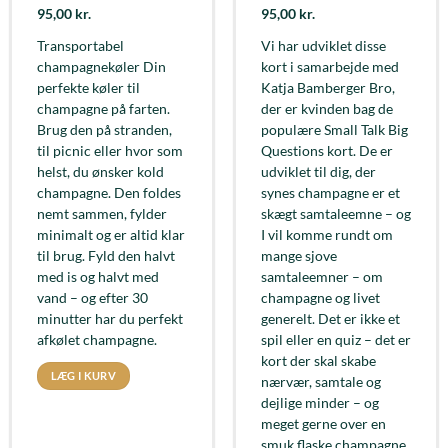
95,00
kr.
95,00
kr.
Transportabel
Vi har udviklet disse
champagnekøler Din
kort i samarbejde med
perfekte køler til
Katja Bamberger Bro,
champagne på farten.
der er kvinden bag de
Brug den på stranden,
populære Small Talk Big
til picnic eller hvor som
Questions kort. De er
helst, du ønsker kold
udviklet til dig, der
champagne. Den foldes
synes champagne er et
nemt sammen, fylder
skægt samtaleemne – og
minimalt og er altid klar
I vil komme rundt om
til brug. Fyld den halvt
mange sjove
med is og halvt med
samtaleemner – om
vand – og efter 30
champagne og livet
minutter har du perfekt
generelt. Det er ikke et
afkølet champagne.
spil eller en quiz – det er
kort der skal skabe
LÆG I KURV
nærvær, samtale og
dejlige minder – og
meget gerne over en
smuk flaske champagne.