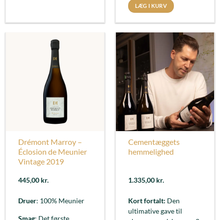
LÆG I KURV
Drémont Marroy –
Cementæggets
Éclosion de Meunier
hemmelighed
Vintage 2019
445,00
kr.
1.335,00
kr.
Druer
: 100% Meunier
Kort fortalt:
Den
ultimative gave til
Smag
: Det første