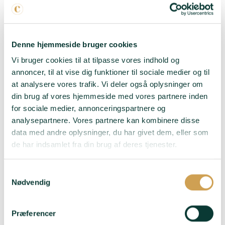
Denne hjemmeside bruger cookies
Vi bruger cookies til at tilpasse vores indhold og
annoncer, til at vise dig funktioner til sociale medier og til
at analysere vores trafik. Vi deler også oplysninger om
din brug af vores hjemmeside med vores partnere inden
for sociale medier, annonceringspartnere og
Charles Heidsieck
Collery – Blanc de
Rosé Reserve
Noirs
analysepartnere. Vores partnere kan kombinere disse
data med andre oplysninger, du har givet dem, eller som
595,00
kr.
445,00
kr.
de har indsamlet fra din brug af deres tjenester.
Druer
: 40% Pinot Noir,
Druer
: 100% Pinot Noir
25% Meunier, 35%
Samtykkevalg
Smag
: På grund af lang
Chardonnay - 6% Pinot
Nødvendig
lagring er denne Blanc
Noir rødvin. 80% base
de Noirs fuld af kraft og
2018
rigdom - Før
Præferencer
Smag
: Dyb og
andengæringen på