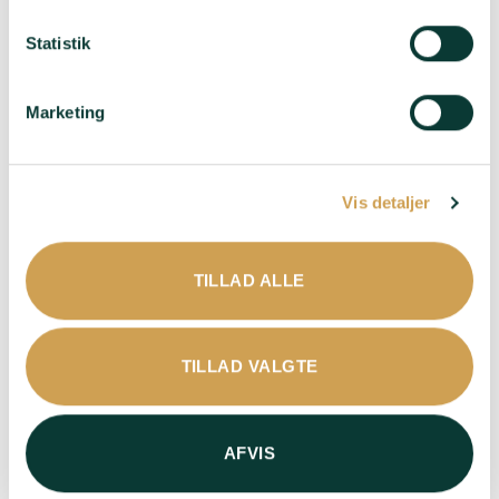
powerfuld smag af
flaske i 72 måneder har
jordbær, hindbær og
den lagret på 225 liters
Statistik
blåbær
Burgundy Grand Cru-
fade og dermed opnået
Duft
: En kompleks og
mere dybde og struktur
Marketing
super spændende duft -
Med noter af
Duft
: Masser af røde
hjemmelavet
frugter - Intens næse -
jordbærmarmelade og
Frisk og udtryksfuld på
Vis detaljer
super saftige ferskner
samme tid
Passer til
: Aperitif -
Passer til
: Aperitif -
Bare fordi
Hjemmelavet burger -
TILLAD ALLE
Tapas
LÆG I KURV
LÆG I KURV
TILLAD VALGTE
AFVIS