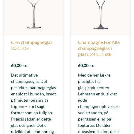
CFA champagneglas
Champagne For Alle
30 cl. stk
champagneglas i
plast, 24 cl. 1 stk
60,00
kr.
60,00
kr.
Det ultimative
Med de her lækre
champagneglas Det
plastglas fra
perfekte champagneglas
glasproducenten
er spidst i bunden, bredt
Lehmann er du sikret
på midten og smalt i
gode
toppen – kort sagt,
champagneoplevelser
formet som en tulipan.
ved stranden, på
Præcis sådan er dette
perrassen eller på
glas designet. Det er
togturen. De tåler
udviklet af Lehmann og
opvaskemaskine, de er