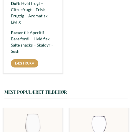
Duft
: Hvid frugt –
Citrusfrugt – Frisk –
Frugtig – Aromatisk –
Livlig
Passer til
: Aperitif –
Bare fordi – Hvid fisk –
Salte snacks – Skaldyr –
Sushi
LÆG I KURV
MEST POPULÆRET TILBEHØR