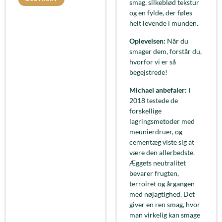
smag, silkeblød tekstur
og en fylde, der føles
helt levende i munden.
Oplevelsen:
Når du
smager dem, forstår du,
hvorfor vi er så
begejstrede!
Michael anbefaler:
I
2018 testede de
forskellige
lagringsmetoder med
meunierdruer, og
cementæg viste sig at
være den allerbedste.
Æggets neutralitet
bevarer frugten,
terroiret og årgangen
med nøjagtighed. Det
giver en ren smag, hvor
man virkelig kan smage