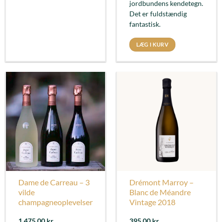
jordbundens kendetegn.
Det er fuldstændig
fantastisk.
LÆG I KURV
Dame de Carreau – 3
Drémont Marroy –
vilde
Blanc de Méandre
champagneoplevelser
Vintage 2018
1.475,00
kr.
395,00
kr.