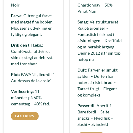
Noir
Chardonnay – 50%
Pinot Noir
Farve:
Citrongul farve
med meget fine bobler.
Smag
: Velstruktureret –
Moussens udvikling er
Rig på aromaer –
fyldig og elegant.
Fantastisk friskhed i
afslutningen – Kraftfuld
Drik den til f.eks.:
og mineralsk årgang –
Comté-ost, lufttørret
Denne 2012 når sin top
skinke, stegt andebryst
netop nu
med tranebær.
Duft
: Farven er smukt
Plot:
PAVANT, lieu-dit “
gylden – Duften har
Au-dessus de la croix”.
noter af ristet brød –
Tørret frugt – Elegant
Verificering:
11
og kompleks
måneder på 60%
cementæg – 40% fad.
Passer til
: Aperitif –
Bare fordi – Salte
LÆG I KURV
snacks – Hvid fisk –
Sushi – Svinekød