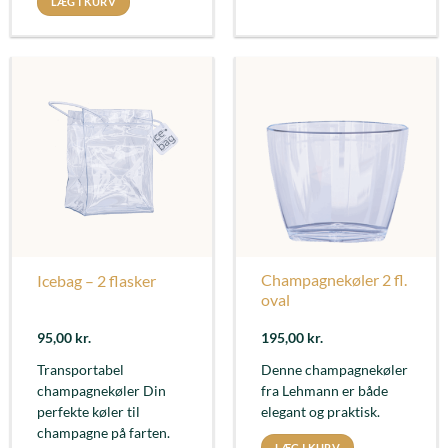
LÆG I KURV
Champagnekøler 2 fl.
Icebag – 2 flasker
oval
95,00
kr.
195,00
kr.
Transportabel
Denne champagnekøler
champagnekøler Din
fra Lehmann er både
perfekte køler til
elegant og praktisk.
champagne på farten.
LÆG I KURV