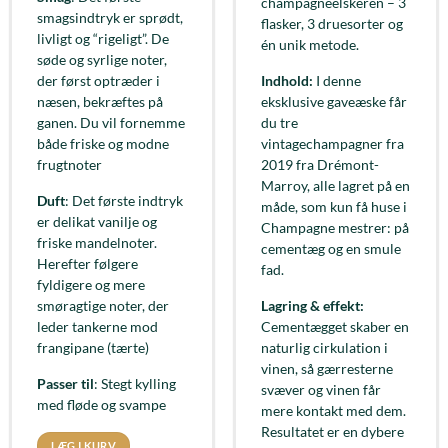
champagneelskeren – 3
smagsindtryk er sprødt,
flasker, 3 druesorter og
livligt og “rigeligt”. De
én unik metode.
søde og syrlige noter,
der først optræder i
Indhold:
I denne
næsen, bekræftes på
eksklusive gaveæske får
ganen. Du vil fornemme
du tre
både friske og modne
vintagechampagner fra
frugtnoter
2019 fra Drémont-
Marroy, alle lagret på en
Duft
: Det første indtryk
måde, som kun få huse i
er delikat vanilje og
Champagne mestrer: på
friske mandelnoter.
cementæg og en smule
Herefter følgere
fad.
fyldigere og mere
smøragtige noter, der
Lagring & effekt:
leder tankerne mod
Cementægget skaber en
frangipane (tærte)
naturlig cirkulation i
vinen, så gærresterne
Passer til
: Stegt kylling
svæver og vinen får
med fløde og svampe
mere kontakt med dem.
Resultatet er en dybere
LÆG I KURV