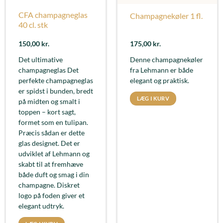
CFA champagneglas
Champagnekøler 1 fl.
40 cl. stk
150,00
kr.
175,00
kr.
Det ultimative
Denne champagnekøler
champagneglas Det
fra Lehmann er både
perfekte champagneglas
elegant og praktisk.
er spidst i bunden, bredt
LÆG I KURV
på midten og smalt i
toppen – kort sagt,
formet som en tulipan.
Præcis sådan er dette
glas designet. Det er
udviklet af Lehmann og
skabt til at fremhæve
både duft og smag i din
champagne. Diskret
logo på foden giver et
elegant udtryk.