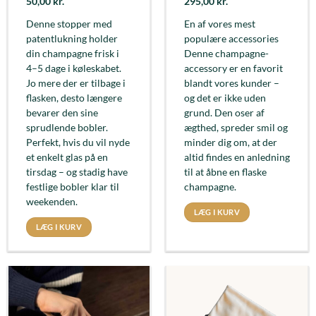
50,00
kr.
295,00
kr.
Denne stopper med
En af vores mest
patentlukning holder
populære accessories
din champagne frisk i
Denne champagne-
4–5 dage i køleskabet.
accessory er en favorit
Jo mere der er tilbage i
blandt vores kunder –
flasken, desto længere
og det er ikke uden
bevarer den sine
grund. Den oser af
sprudlende bobler.
ægthed, spreder smil og
Perfekt, hvis du vil nyde
minder dig om, at der
et enkelt glas på en
altid findes en anledning
tirsdag – og stadig have
til at åbne en flaske
festlige bobler klar til
champagne.
weekenden.
LÆG I KURV
LÆG I KURV