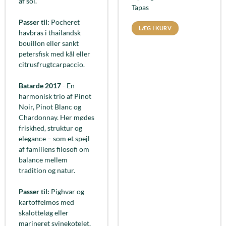
af sol.
Tapas
Passer til:
Pocheret
LÆG I KURV
havbras i thailandsk
bouillon eller sankt
petersfisk med kål eller
citrusfrugtcarpaccio.
Batarde 2017
- En
harmonisk trio af Pinot
Noir, Pinot Blanc og
Chardonnay. Her mødes
friskhed, struktur og
elegance – som et spejl
af familiens filosofi om
balance mellem
tradition og natur.
Passer til:
Pighvar og
kartoffelmos med
skalotteløg eller
marineret svinekotelet,