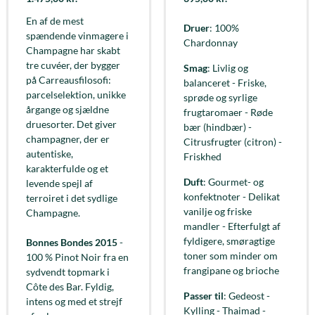
En af de mest
Druer
: 100%
spændende vinmagere i
Chardonnay
Champagne har skabt
tre cuvéer, der bygger
Smag
: Livlig og
på Carreausfilosofi:
balanceret - Friske,
parcelselektion, unikke
sprøde og syrlige
årgange og sjældne
frugtaromaer - Røde
druesorter. Det giver
bær (hindbær) -
champagner, der er
Citrusfrugter (citron) -
autentiske,
Friskhed
karakterfulde og et
Duft
: Gourmet- og
levende spejl af
konfektnoter - Delikat
terroiret i det sydlige
vanilje og friske
Champagne.
mandler - Efterfulgt af
fyldigere, smøragtige
Bonnes Bondes 2015
-
toner som minder om
100 % Pinot Noir fra en
frangipane og brioche
sydvendt topmark i
Côte des Bar. Fyldig,
Passer til
: Gedeost -
intens og med et strejf
Kylling - Thaimad -