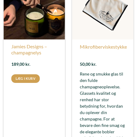
Jamies Designs –
Mikrofiberviskestykke
champagnelys
189,00
kr.
50,00
kr.
Rene og smukke glas til
LÆG I KURV
den fulde
champagneoplevelse.
Glassets kvalitet og
renhed har stor
betydning for, hvordan
du oplever din
champagne. For at
bevare den fine smag og
de elegante bobler