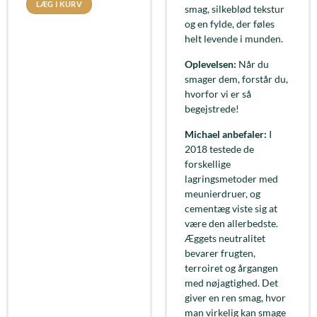
LÆG I KURV
smag, silkeblød tekstur
og en fylde, der føles
helt levende i munden.
Oplevelsen:
Når du
smager dem, forstår du,
hvorfor vi er så
begejstrede!
Michael anbefaler:
I
2018 testede de
forskellige
lagringsmetoder med
meunierdruer, og
cementæg viste sig at
være den allerbedste.
Æggets neutralitet
bevarer frugten,
terroiret og årgangen
med nøjagtighed. Det
giver en ren smag, hvor
man virkelig kan smage