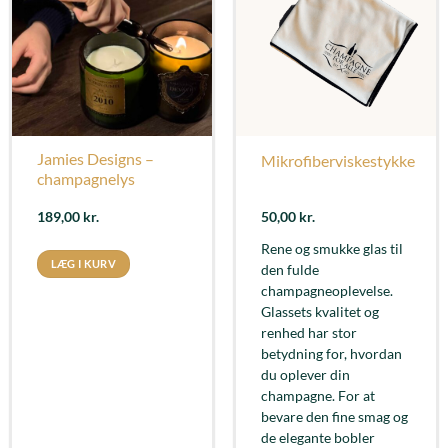
Jamies Designs –
Mikrofiberviskestykke
champagnelys
189,00
kr.
50,00
kr.
Rene og smukke glas til
LÆG I KURV
den fulde
champagneoplevelse.
Glassets kvalitet og
renhed har stor
betydning for, hvordan
du oplever din
champagne. For at
bevare den fine smag og
de elegante bobler