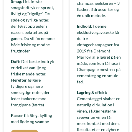
Smag
: Det første
champagneelskeren – 3
smagsindtryk er sprødt,
flasker, 3 druesorter og
livligt og “rigeligt”. De
én unik metode.
søde og syrlige noter,
der først optræder i
Indhold:
I denne
næsen, bekræftes på
eksklusive gaveæske får
ganen. Du vil fornemme
du tre
både friske og modne
vintagechampagner fra
frugtnoter
2019 fra Drémont-
Marroy, alle lagret på en
Duft
: Det første indtryk
måde, som kun få huse i
er delikat vanilje og
Champagne mestrer: på
friske mandelnoter.
cementæg og en smule
Herefter følgere
fad.
fyldigere og mere
smøragtige noter, der
Lagring & effekt:
leder tankerne mod
Cementægget skaber en
frangipane (tærte)
naturlig cirkulation i
vinen, så gærresterne
Passer til
: Stegt kylling
svæver og vinen får
med fløde og svampe
mere kontakt med dem.
Resultatet er en dybere