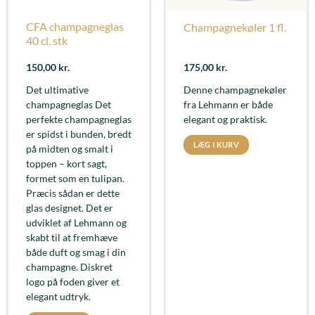
CFA champagneglas
Champagnekøler 1 fl.
40 cl. stk
150,00
kr.
175,00
kr.
Det ultimative
Denne champagnekøler
champagneglas Det
fra Lehmann er både
perfekte champagneglas
elegant og praktisk.
er spidst i bunden, bredt
LÆG I KURV
på midten og smalt i
toppen – kort sagt,
formet som en tulipan.
Præcis sådan er dette
glas designet. Det er
udviklet af Lehmann og
skabt til at fremhæve
både duft og smag i din
champagne. Diskret
logo på foden giver et
elegant udtryk.