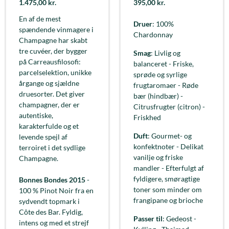
1.475,00
kr.
395,00
kr.
En af de mest
Druer
: 100%
spændende vinmagere i
Chardonnay
Champagne har skabt
tre cuvéer, der bygger
Smag
: Livlig og
på Carreausfilosofi:
balanceret - Friske,
parcelselektion, unikke
sprøde og syrlige
årgange og sjældne
frugtaromaer - Røde
druesorter. Det giver
bær (hindbær) -
champagner, der er
Citrusfrugter (citron) -
autentiske,
Friskhed
karakterfulde og et
Duft
: Gourmet- og
levende spejl af
konfektnoter - Delikat
terroiret i det sydlige
vanilje og friske
Champagne.
mandler - Efterfulgt af
fyldigere, smøragtige
Bonnes Bondes 2015
-
toner som minder om
100 % Pinot Noir fra en
frangipane og brioche
sydvendt topmark i
Côte des Bar. Fyldig,
Passer til
: Gedeost -
intens og med et strejf