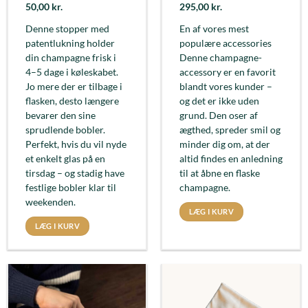
50,00
kr.
295,00
kr.
Denne stopper med
En af vores mest
patentlukning holder
populære accessories
din champagne frisk i
Denne champagne-
4–5 dage i køleskabet.
accessory er en favorit
Jo mere der er tilbage i
blandt vores kunder –
flasken, desto længere
og det er ikke uden
bevarer den sine
grund. Den oser af
sprudlende bobler.
ægthed, spreder smil og
Perfekt, hvis du vil nyde
minder dig om, at der
et enkelt glas på en
altid findes en anledning
tirsdag – og stadig have
til at åbne en flaske
festlige bobler klar til
champagne.
weekenden.
LÆG I KURV
LÆG I KURV