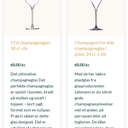
CFA champagneglas
Champagne For Alle
30 cl. stk
champagneglas i
plast, 24 cl. 1 stk
60,00
kr.
60,00
kr.
Det ultimative
Med de her lækre
champagneglas Det
plastglas fra
perfekte champagneglas
glasproducenten
er spidst i bunden, bredt
Lehmann er du sikret
på midten og smalt i
gode
toppen – kort sagt,
champagneoplevelser
formet som en tulipan.
ved stranden, på
Præcis sådan er dette
perrassen eller på
glas designet. Det er
togturen. De tåler
udviklet af Lehmann og
opvaskemaskine, de er