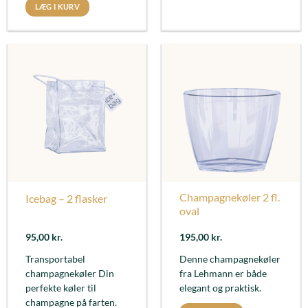
LÆG I KURV
Champagnekøler 2 fl.
Icebag – 2 flasker
oval
95,00
kr.
195,00
kr.
Transportabel
Denne champagnekøler
champagnekøler Din
fra Lehmann er både
perfekte køler til
elegant og praktisk.
champagne på farten.