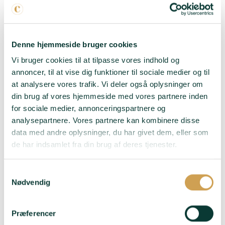
marineret svinekotelet,
worcestersauce med
champagne- og
safrangulerodspuré.
Denne hjemmeside bruger cookies
Blancs Vrais 2018
- 100
Vi bruger cookies til at tilpasse vores indhold og
% Pinot Blanc – en
annoncer, til at vise dig funktioner til sociale medier og til
sjælden drue, som
at analysere vores trafik. Vi deler også oplysninger om
Oriane formår at løfte
til et niveau, man
din brug af vores hjemmeside med vores partnere inden
næsten ikke tror muligt.
for sociale medier, annonceringspartnere og
Elegant, aromatisk og
analysepartnere. Vores partnere kan kombinere disse
fyldt med finesse.
data med andre oplysninger, du har givet dem, eller som
de har indsamlet fra din brug af deres tjenester.
Passer til:
Havbars med
hollandaise, østers og
grillede asparges.
Samtykkevalg
Nødvendig
LÆG I KURV
Præferencer