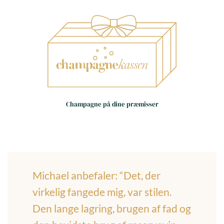
Små huse – store oplevelser
Håndværk frem for
Champagne på dine præmisser
masseproduktion
Dag til dag levering i hele landet
(hverdage)
Michael anbefaler: “Det, der
virkelig fangede mig, var stilen.
Den lange lagring, brugen af fad og