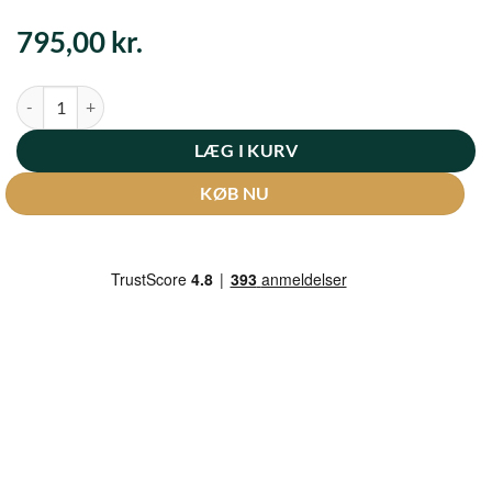
795,00
kr.
Champagnekassen engangskøb - maj antal
LÆG I KURV
KØB NU