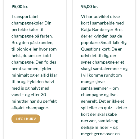
95,00
kr.
95,00
kr.
Transportabel
Vi har udviklet disse
champagnekøler Din
kort i samarbejde med
perfekte køler til
Katja Bamberger Bro,
champagne på farten.
der er kvinden bag de
Brug den på stranden,
populære Small Talk Big
til picnic eller hvor som
Questions kort. De er
helst, du ønsker kold
udviklet til dig, der
champagne. Den foldes
synes champagne er et
nemt sammen, fylder
skægt samtaleemne – og
minimalt og er altid klar
I vil komme rundt om
til brug. Fyld den halvt
mange sjove
med is og halvt med
samtaleemner – om
vand – og efter 30
champagne og livet
minutter har du perfekt
generelt. Det er ikke et
afkølet champagne.
spil eller en quiz – det er
kort der skal skabe
LÆG I KURV
nærvær, samtale og
dejlige minder – og
meget gerne over en