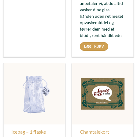
anbefaler vi, at du altid
vasker dine glas i
hånden uden ret meget
opvaskemiddel og
tørrer dem med et
blødt, rent håndklæde.
LÆG I KURV
Icebag – 1 flaske
Chamtalekort