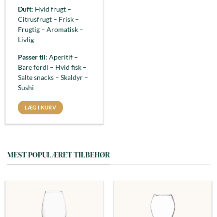
Duft
: Hvid frugt –
Citrusfrugt – Frisk –
Frugtig – Aromatisk –
Livlig
Passer til
: Aperitif –
Bare fordi – Hvid fisk –
Salte snacks – Skaldyr –
Sushi
LÆG I KURV
MEST POPULÆRET TILBEHØR