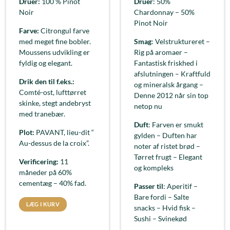
Druer:
100 % Pinot
Druer
: 50%
Noir
Chardonnay – 50%
Pinot Noir
Farve:
Citrongul farve
med meget fine bobler.
Smag
: Velstruktureret –
Moussens udvikling er
Rig på aromaer –
fyldig og elegant.
Fantastisk friskhed i
afslutningen – Kraftfuld
Drik den til f.eks.:
og mineralsk årgang –
Comté-ost, lufttørret
Denne 2012 når sin top
skinke, stegt andebryst
netop nu
med tranebær.
Duft
: Farven er smukt
Plot:
PAVANT, lieu-dit “
gylden – Duften har
Au-dessus de la croix”.
noter af ristet brød –
Tørret frugt – Elegant
Verificering:
11
og kompleks
måneder på 60%
cementæg – 40% fad.
Passer til
: Aperitif –
Bare fordi – Salte
LÆG I KURV
snacks – Hvid fisk –
Sushi – Svinekød