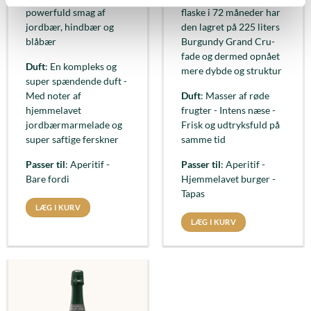
powerfuld smag af
flaske i 72 måneder har
jordbær, hindbær og
den lagret på 225 liters
blåbær
Burgundy Grand Cru-
fade og dermed opnået
Duft
: En kompleks og
mere dybde og struktur
super spændende duft -
Med noter af
Duft
: Masser af røde
hjemmelavet
frugter - Intens næse -
jordbærmarmelade og
Frisk og udtryksfuld på
super saftige ferskner
samme tid
Passer til
: Aperitif -
Passer til
: Aperitif -
Bare fordi
Hjemmelavet burger -
Tapas
LÆG I KURV
LÆG I KURV