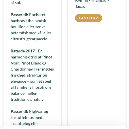
Kylling - Thaimad -
af sol.
Tapas
Passer til:
Pocheret
LÆG I KURV
havbras i thailandsk
bouillon eller sankt
petersfisk med kål eller
citrusfrugtcarpaccio.
Batarde 2017
- En
harmonisk trio af Pinot
Noir, Pinot Blanc og
Chardonnay. Her mødes
friskhed, struktur og
elegance – som et spejl
af familiens filosofi om
balance mellem
tradition og natur.
Passer til:
Pighvar og
kartoffelmos med
skalotteløg eller