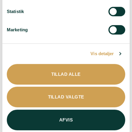
Statistik
Marketing
Vis detaljer
Charles Heidsieck
Collery – Blanc de
Rosé Reserve
Noirs
TILLAD ALLE
595,00
kr.
445,00
kr.
Druer
: 40% Pinot Noir,
Druer
: 100% Pinot Noir
TILLAD VALGTE
25% Meunier, 35%
Smag
: På grund af lang
Chardonnay - 6% Pinot
lagring er denne Blanc
Noir rødvin. 80% base
de Noirs fuld af kraft og
AFVIS
2018
rigdom - Før
Smag
: Dyb og
andengæringen på