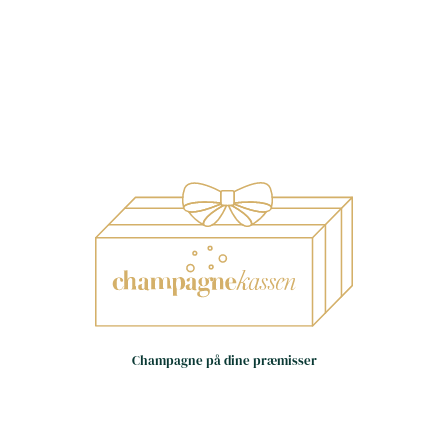
Små huse – store oplevelser
Håndværk frem for
Champagne på dine præmisser
masseproduktion
Dag til dag levering i hele landet
(hverdage)