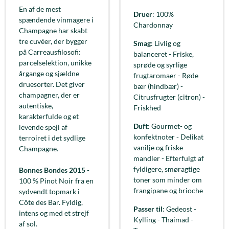
En af de mest
Druer
: 100%
spændende vinmagere i
Chardonnay
Champagne har skabt
tre cuvéer, der bygger
Smag
: Livlig og
på Carreausfilosofi:
balanceret - Friske,
parcelselektion, unikke
sprøde og syrlige
årgange og sjældne
frugtaromaer - Røde
druesorter. Det giver
bær (hindbær) -
champagner, der er
Citrusfrugter (citron) -
autentiske,
Friskhed
karakterfulde og et
Duft
: Gourmet- og
levende spejl af
konfektnoter - Delikat
terroiret i det sydlige
vanilje og friske
Champagne.
mandler - Efterfulgt af
fyldigere, smøragtige
Bonnes Bondes 2015
-
toner som minder om
100 % Pinot Noir fra en
frangipane og brioche
sydvendt topmark i
Côte des Bar. Fyldig,
Passer til
: Gedeost -
intens og med et strejf
Kylling - Thaimad -
af sol.