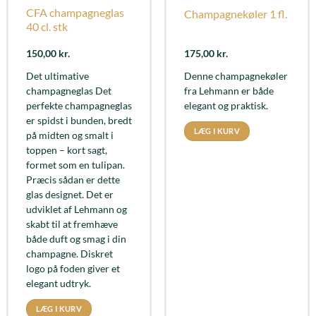
CFA champagneglas
Champagnekøler 1 fl.
40 cl. stk
150,00
kr.
175,00
kr.
Det ultimative
Denne champagnekøler
champagneglas Det
fra Lehmann er både
perfekte champagneglas
elegant og praktisk.
er spidst i bunden, bredt
LÆG I KURV
på midten og smalt i
toppen – kort sagt,
formet som en tulipan.
Præcis sådan er dette
glas designet. Det er
udviklet af Lehmann og
skabt til at fremhæve
både duft og smag i din
champagne. Diskret
logo på foden giver et
elegant udtryk.
LÆG I KURV