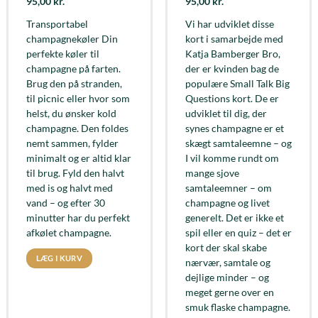
95,00
kr.
95,00
kr.
Transportabel
Vi har udviklet disse
champagnekøler Din
kort i samarbejde med
perfekte køler til
Katja Bamberger Bro,
champagne på farten.
der er kvinden bag de
Brug den på stranden,
populære Small Talk Big
til picnic eller hvor som
Questions kort. De er
helst, du ønsker kold
udviklet til dig, der
champagne. Den foldes
synes champagne er et
nemt sammen, fylder
skægt samtaleemne – og
minimalt og er altid klar
I vil komme rundt om
til brug. Fyld den halvt
mange sjove
med is og halvt med
samtaleemner – om
vand – og efter 30
champagne og livet
minutter har du perfekt
generelt. Det er ikke et
afkølet champagne.
spil eller en quiz – det er
kort der skal skabe
LÆG I KURV
nærvær, samtale og
dejlige minder – og
meget gerne over en
smuk flaske champagne.