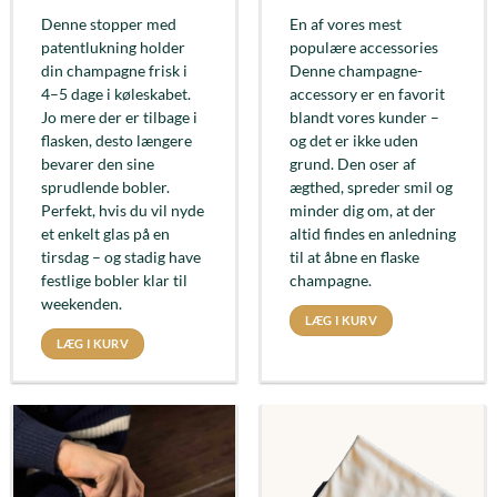
Denne stopper med
En af vores mest
patentlukning holder
populære accessories
din champagne frisk i
Denne champagne-
4–5 dage i køleskabet.
accessory er en favorit
Jo mere der er tilbage i
blandt vores kunder –
flasken, desto længere
og det er ikke uden
bevarer den sine
grund. Den oser af
sprudlende bobler.
ægthed, spreder smil og
Perfekt, hvis du vil nyde
minder dig om, at der
et enkelt glas på en
altid findes en anledning
tirsdag – og stadig have
til at åbne en flaske
festlige bobler klar til
champagne.
weekenden.
LÆG I KURV
LÆG I KURV