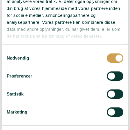
at analysere vores trafik. Vi deler også oplysninger om
din brug af vores hjemmeside med vores partnere inden
for sociale medier, annonceringspartnere og
analysepartnere. Vores partnere kan kombinere disse
data med andre oplysninger, du har givet dem, eller som
de har indsamlet fra din brug af deres tjenester.
Domaine Voirin-
Jumel – Blanc de
Blancs Grand Cru
Samtykkevalg
Nødvendig
395,00
kr.
Druer
: 100%
Præferencer
Chardonnay
Smag
: Mild – Elegant –
Statistik
Typiske Chardonnay-
noter af citrus og
mineraler – Delikat –
Marketing
Majestætisk – Frisk –
Sofistikeret
Duft
: Hvid frugt –