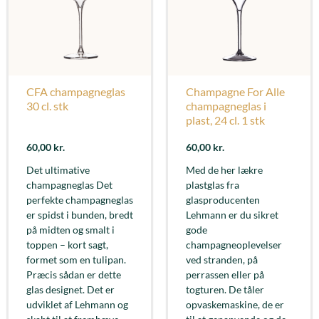
CFA champagneglas
Champagne For Alle
30 cl. stk
champagneglas i
plast, 24 cl. 1 stk
60,00
kr.
60,00
kr.
Det ultimative
Med de her lækre
champagneglas Det
plastglas fra
perfekte champagneglas
glasproducenten
er spidst i bunden, bredt
Lehmann er du sikret
på midten og smalt i
gode
toppen – kort sagt,
champagneoplevelser
formet som en tulipan.
ved stranden, på
Præcis sådan er dette
perrassen eller på
glas designet. Det er
togturen. De tåler
udviklet af Lehmann og
opvaskemaskine, de er