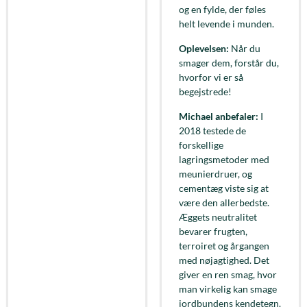
og en fylde, der føles
helt levende i munden.
Oplevelsen:
Når du
smager dem, forstår du,
hvorfor vi er så
begejstrede!
Michael anbefaler:
I
2018 testede de
forskellige
lagringsmetoder med
meunierdruer, og
cementæg viste sig at
være den allerbedste.
Æggets neutralitet
bevarer frugten,
terroiret og årgangen
med nøjagtighed. Det
giver en ren smag, hvor
man virkelig kan smage
jordbundens kendetegn.