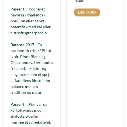
Tapas
Passer til:
Pocheret
LÆG I KURV
havbras i thailandsk
bouillon eller sankt
petersfisk med kål eller
citrusfrugtcarpaccio.
Batarde 2017
- En
harmonisk trio af Pinot
Noir, Pinot Blanc og
Chardonnay. Her mødes
friskhed, struktur og
elegance – som et spejl
af familiens filosofi om
balance mellem
tradition og natur.
Passer til:
Pighvar og
kartoffelmos med
skalotteløg eller
marineret svinekotelet,