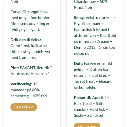
Noir
Chardonnay – 50%
Pinot Noir
Farve:
Citrongul farve
med meget fine bobler.
Smag
: Velstruktureret –
Moussens udvikling er
Rig på aromaer –
fyldig og elegant.
Fantastisk friskhed i
afslutningen – Kraftfuld
Drik den til f.eks.:
og mineralsk årgang –
Comté-ost, lufttørret
Denne 2012 når sin top
skinke, stegt andebryst
netop nu
med tranebær.
Duft
: Farven er smukt
Plot:
PAVANT, lieu-dit “
gylden – Duften har
Au-dessus de la croix”.
noter af ristet brød –
Tørret frugt – Elegant
Verificering:
11
og kompleks
måneder på 60%
cementæg – 40% fad.
Passer til
: Aperitif –
Bare fordi – Salte
LÆG I KURV
snacks – Hvid fisk –
Sushi – Svinekød
LÆG I KURV