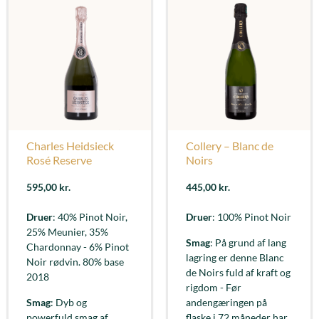
Charles Heidsieck
Collery – Blanc de
Rosé Reserve
Noirs
595,00
kr.
445,00
kr.
Druer
: 40% Pinot Noir,
Druer
: 100% Pinot Noir
25% Meunier, 35%
Smag
: På grund af lang
Chardonnay - 6% Pinot
lagring er denne Blanc
Noir rødvin. 80% base
de Noirs fuld af kraft og
2018
rigdom - Før
Smag
: Dyb og
andengæringen på
powerfuld smag af
flaske i 72 måneder har