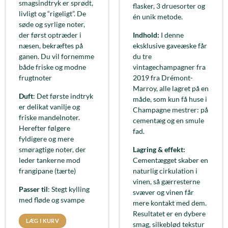
smagsindtryk er sprødt,
flasker, 3 druesorter og
livligt og “rigeligt”. De
én unik metode.
søde og syrlige noter,
der først optræder i
Indhold:
I denne
næsen, bekræftes på
eksklusive gaveæske får
ganen. Du vil fornemme
du tre
både friske og modne
vintagechampagner fra
frugtnoter
2019 fra Drémont-
Marroy, alle lagret på en
Duft
: Det første indtryk
måde, som kun få huse i
er delikat vanilje og
Champagne mestrer: på
friske mandelnoter.
cementæg og en smule
Herefter følgere
fad.
fyldigere og mere
smøragtige noter, der
Lagring & effekt:
leder tankerne mod
Cementægget skaber en
frangipane (tærte)
naturlig cirkulation i
vinen, så gærresterne
Passer til
: Stegt kylling
svæver og vinen får
med fløde og svampe
mere kontakt med dem.
Resultatet er en dybere
LÆG I KURV
smag, silkeblød tekstur