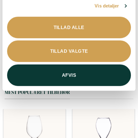
Vis detaljer
Citrusfrugt – Frisk –
Frugtig – Aromatisk –
Livlig
TILLAD ALLE
Passer til
: Aperitif –
Bare fordi – Hvid fisk –
Salte snacks – Skaldyr –
Sushi
TILLAD VALGTE
LÆG I KURV
AFVIS
MEST POPULÆRET TILBEHØR