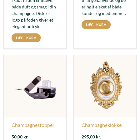
skabt til at fremhæve
til at genanvende og de
både duft og smag i din
er højt elsket af både
champagne. Diskret
kunder og medlemmer.
logo på foden giver et
LÆG I KURV
elegant udtryk.
LÆG I KURV
Champagnestopper
Champagneklokke
50,00
kr.
295,00
kr.