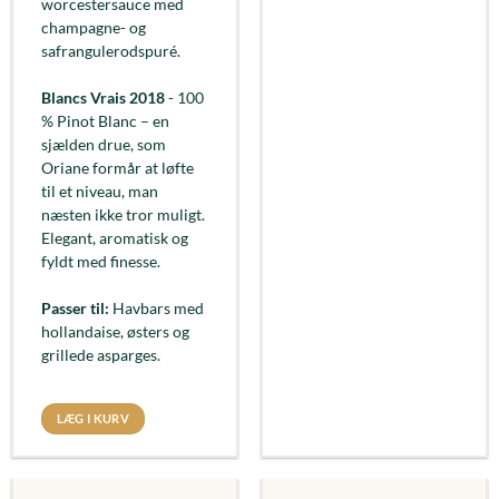
worcestersauce med
champagne- og
safrangulerodspuré.
Blancs Vrais 2018
- 100
% Pinot Blanc – en
sjælden drue, som
Oriane formår at løfte
til et niveau, man
næsten ikke tror muligt.
Elegant, aromatisk og
fyldt med finesse.
Passer til:
Havbars med
hollandaise, østers og
grillede asparges.
LÆG I KURV