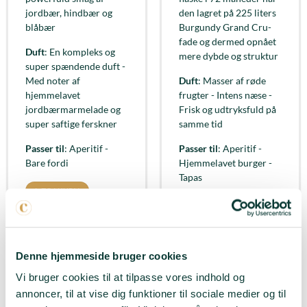
jordbær, hindbær og
den lagret på 225 liters
blåbær
Burgundy Grand Cru-
fade og dermed opnået
Duft
: En kompleks og
mere dybde og struktur
super spændende duft -
Med noter af
Duft
: Masser af røde
hjemmelavet
frugter - Intens næse -
jordbærmarmelade og
Frisk og udtryksfuld på
super saftige ferskner
samme tid
Passer til
: Aperitif -
Passer til
: Aperitif -
Bare fordi
Hjemmelavet burger -
Tapas
LÆG I KURV
LÆG I KURV
Denne hjemmeside bruger cookies
Vi bruger cookies til at tilpasse vores indhold og
annoncer, til at vise dig funktioner til sociale medier og til