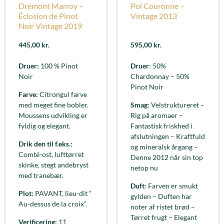
Drémont Marroy –
Pol Couronne –
Éclosion de Pinot
Vintage 2013
Noir Vintage 2019
445,00
kr.
595,00
kr.
Druer:
100 % Pinot
Druer
: 50%
Noir
Chardonnay – 50%
Pinot Noir
Farve:
Citrongul farve
med meget fine bobler.
Smag
: Velstruktureret –
Moussens udvikling er
Rig på aromaer –
fyldig og elegant.
Fantastisk friskhed i
afslutningen – Kraftfuld
Drik den til f.eks.:
og mineralsk årgang –
Comté-ost, lufttørret
Denne 2012 når sin top
skinke, stegt andebryst
netop nu
med tranebær.
Duft
: Farven er smukt
Plot:
PAVANT, lieu-dit “
gylden – Duften har
Au-dessus de la croix”.
noter af ristet brød –
Tørret frugt – Elegant
Verificering:
11