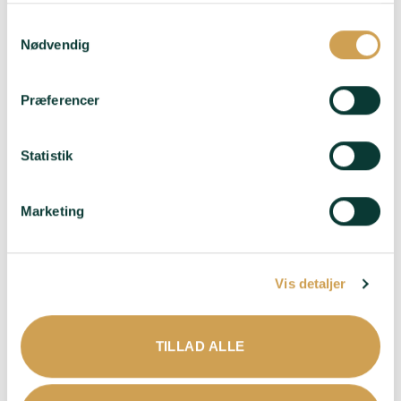
Samtykkevalg
Nødvendig
Præferencer
Statistik
Marketing
Domaine Voirin-
Jumel – Blanc de
Blancs Grand Cru
Vis detaljer
395,00
kr.
TILLAD ALLE
Druer
: 100%
Chardonnay