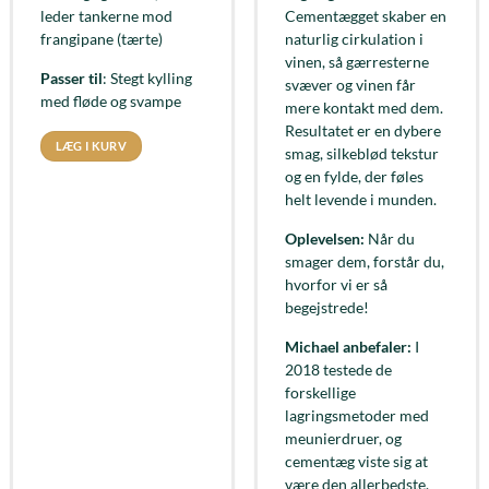
leder tankerne mod
Cementægget skaber en
frangipane (tærte)
naturlig cirkulation i
vinen, så gærresterne
Passer til
: Stegt kylling
svæver og vinen får
med fløde og svampe
mere kontakt med dem.
Resultatet er en dybere
LÆG I KURV
smag, silkeblød tekstur
og en fylde, der føles
helt levende i munden.
Oplevelsen:
Når du
smager dem, forstår du,
hvorfor vi er så
begejstrede!
Michael anbefaler:
I
2018 testede de
forskellige
lagringsmetoder med
meunierdruer, og
cementæg viste sig at
være den allerbedste.