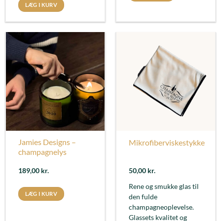
LÆG I KURV
Jamies Designs –
Mikrofiberviskestykke
champagnelys
189,00
kr.
50,00
kr.
Rene og smukke glas til
LÆG I KURV
den fulde
champagneoplevelse.
Glassets kvalitet og