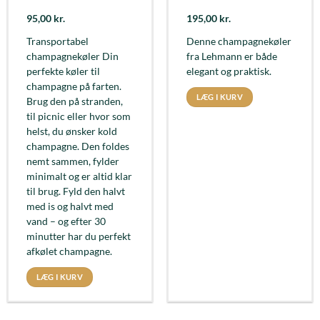
95,00
kr.
195,00
kr.
Transportabel
Denne champagnekøler
champagnekøler Din
fra Lehmann er både
perfekte køler til
elegant og praktisk.
champagne på farten.
LÆG I KURV
Brug den på stranden,
til picnic eller hvor som
helst, du ønsker kold
champagne. Den foldes
nemt sammen, fylder
minimalt og er altid klar
til brug. Fyld den halvt
med is og halvt med
vand – og efter 30
minutter har du perfekt
afkølet champagne.
LÆG I KURV