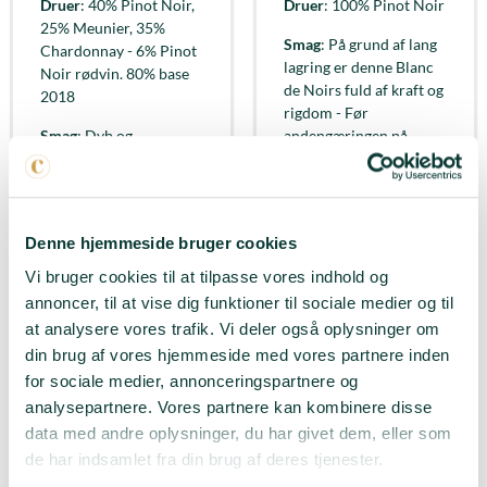
Druer
: 40% Pinot Noir,
Druer
: 100% Pinot Noir
25% Meunier, 35%
Smag
: På grund af lang
Chardonnay - 6% Pinot
lagring er denne Blanc
Noir rødvin. 80% base
de Noirs fuld af kraft og
2018
rigdom - Før
Smag
: Dyb og
andengæringen på
powerfuld smag af
flaske i 72 måneder har
jordbær, hindbær og
den lagret på 225 liters
blåbær
Burgundy Grand Cru-
fade og dermed opnået
Denne hjemmeside bruger cookies
Duft
: En kompleks og
mere dybde og struktur
super spændende duft -
Vi bruger cookies til at tilpasse vores indhold og
Med noter af
Duft
: Masser af røde
annoncer, til at vise dig funktioner til sociale medier og til
hjemmelavet
frugter - Intens næse -
at analysere vores trafik. Vi deler også oplysninger om
jordbærmarmelade og
Frisk og udtryksfuld på
din brug af vores hjemmeside med vores partnere inden
super saftige ferskner
samme tid
for sociale medier, annonceringspartnere og
Passer til
: Aperitif -
Passer til
: Aperitif -
analysepartnere. Vores partnere kan kombinere disse
Bare fordi
Hjemmelavet burger -
data med andre oplysninger, du har givet dem, eller som
Tapas
de har indsamlet fra din brug af deres tjenester.
LÆG I KURV
LÆG I KURV