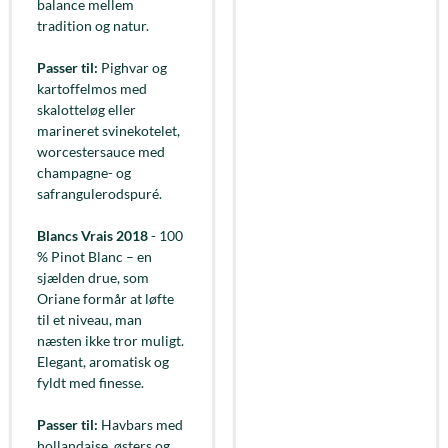
balance mellem
tradition og natur.
Passer til:
Pighvar og
kartoffelmos med
skalotteløg eller
marineret svinekotelet,
worcestersauce med
champagne- og
safrangulerodspuré.
Blancs Vrais 2018
- 100
% Pinot Blanc – en
sjælden drue, som
Oriane formår at løfte
til et niveau, man
næsten ikke tror muligt.
Elegant, aromatisk og
fyldt med finesse.
Passer til:
Havbars med
hollandaise, østers og