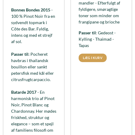
mandler - Efterfulgt af
fyldigere, smøragtige
Bonnes Bondes 2015
-
toner som minder om
100 % Pinot Noir fra en
frangipane og brioche
sydvendt topmark i
Côte des Bar. Fyldig,
Passer til
: Gedeost -
intens og med et strejf
Kylling - Thaimad -
af sol.
Tapas
Passer til:
Pocheret
LÆG I KURV
havbras i thailandsk
bouillon eller sankt
petersfisk med kål eller
citrusfrugtcarpaccio.
Batarde 2017
- En
harmonisk trio af Pinot
Noir, Pinot Blanc og
Chardonnay. Her mødes
friskhed, struktur og
elegance – som et spejl
af familiens filosofi om