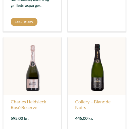
grillede asparges.
LÆG I KURV
Charles Heidsieck
Collery – Blanc de
Rosé Reserve
Noirs
595,00
kr.
445,00
kr.