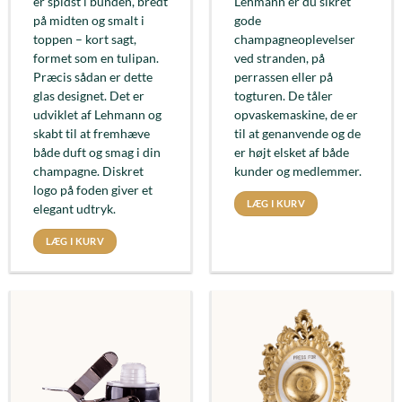
er spidst i bunden, bredt
Lehmann er du sikret
på midten og smalt i
gode
toppen – kort sagt,
champagneoplevelser
formet som en tulipan.
ved stranden, på
Præcis sådan er dette
perrassen eller på
glas designet. Det er
togturen. De tåler
udviklet af Lehmann og
opvaskemaskine, de er
skabt til at fremhæve
til at genanvende og de
både duft og smag i din
er højt elsket af både
champagne. Diskret
kunder og medlemmer.
logo på foden giver et
LÆG I KURV
elegant udtryk.
LÆG I KURV