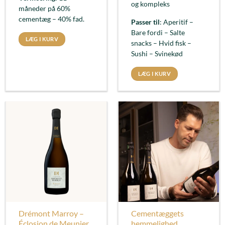
og kompleks
måneder på 60%
cementæg – 40% fad.
Passer til
: Aperitif –
Bare fordi – Salte
LÆG I KURV
snacks – Hvid fisk –
Sushi – Svinekød
LÆG I KURV
Drémont Marroy –
Cementæggets
Éclosion de Meunier
hemmelighed