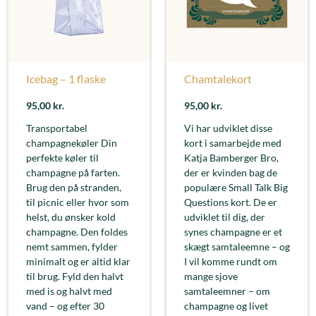
Icebag – 1 flaske
Chamtalekort
95,00
kr.
95,00
kr.
Transportabel
Vi har udviklet disse
champagnekøler Din
kort i samarbejde med
perfekte køler til
Katja Bamberger Bro,
champagne på farten.
der er kvinden bag de
Brug den på stranden,
populære Small Talk Big
til picnic eller hvor som
Questions kort. De er
helst, du ønsker kold
udviklet til dig, der
champagne. Den foldes
synes champagne er et
nemt sammen, fylder
skægt samtaleemne – og
minimalt og er altid klar
I vil komme rundt om
til brug. Fyld den halvt
mange sjove
med is og halvt med
samtaleemner – om
vand – og efter 30
champagne og livet