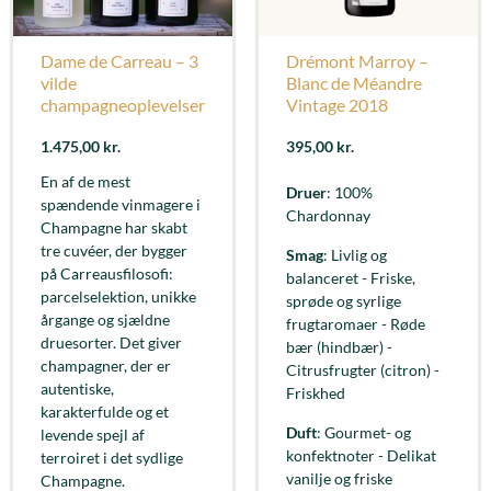
Dame de Carreau – 3
Drémont Marroy –
vilde
Blanc de Méandre
champagneoplevelser
Vintage 2018
1.475,00
kr.
395,00
kr.
En af de mest
Druer
: 100%
spændende vinmagere i
Chardonnay
Champagne har skabt
tre cuvéer, der bygger
Smag
: Livlig og
på Carreausfilosofi:
balanceret - Friske,
parcelselektion, unikke
sprøde og syrlige
årgange og sjældne
frugtaromaer - Røde
druesorter. Det giver
bær (hindbær) -
champagner, der er
Citrusfrugter (citron) -
autentiske,
Friskhed
karakterfulde og et
Duft
: Gourmet- og
levende spejl af
konfektnoter - Delikat
terroiret i det sydlige
vanilje og friske
Champagne.