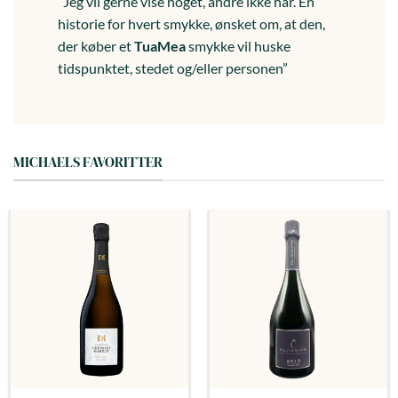
“Jeg vil gerne vise noget, andre ikke har. En
historie for hvert smykke, ønsket om, at den,
der køber et
TuaMea
smykke vil huske
tidspunktet, stedet og/eller personen”
MICHAELS FAVORITTER