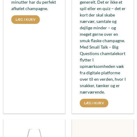
minutter har du perfekt
generelt. Det er ikke et
afkølet champagne.
spil eller en quiz – det er
kort der skal skabe
LÆG I KURV
nærvær, samtale og
dejlige minder – og
meget gerne over en
smuk flaske champagne.
Med Small Talk – Big
Questions chamtalekort
flytter I
opmærksomheden væk
fra digitale platforme
over til en verden, hvor I
snakker, tænker og er
nærværende.
LÆG I KURV