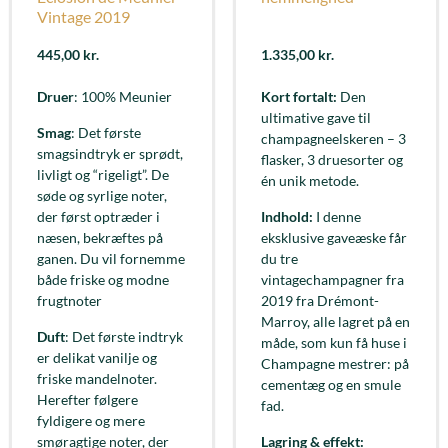
Vintage 2019
445,00
kr.
1.335,00
kr.
Druer
: 100% Meunier
Kort fortalt:
Den
ultimative gave til
Smag
: Det første
champagneelskeren – 3
smagsindtryk er sprødt,
flasker, 3 druesorter og
livligt og “rigeligt”. De
én unik metode.
søde og syrlige noter,
der først optræder i
Indhold:
I denne
næsen, bekræftes på
eksklusive gaveæske får
ganen. Du vil fornemme
du tre
både friske og modne
vintagechampagner fra
frugtnoter
2019 fra Drémont-
Marroy, alle lagret på en
Duft
: Det første indtryk
måde, som kun få huse i
er delikat vanilje og
Champagne mestrer: på
friske mandelnoter.
cementæg og en smule
Herefter følgere
fad.
fyldigere og mere
smøragtige noter, der
Lagring & effekt: