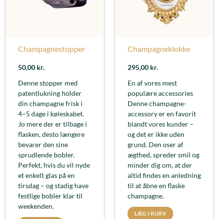
Champagnestopper
Champagneklokke
50,00
kr.
295,00
kr.
Denne stopper med
En af vores mest
patentlukning holder
populære accessories
din champagne frisk i
Denne champagne-
4–5 dage i køleskabet.
accessory er en favorit
Jo mere der er tilbage i
blandt vores kunder –
flasken, desto længere
og det er ikke uden
bevarer den sine
grund. Den oser af
sprudlende bobler.
ægthed, spreder smil og
Perfekt, hvis du vil nyde
minder dig om, at der
et enkelt glas på en
altid findes en anledning
tirsdag – og stadig have
til at åbne en flaske
festlige bobler klar til
champagne.
weekenden.
LÆG I KURV