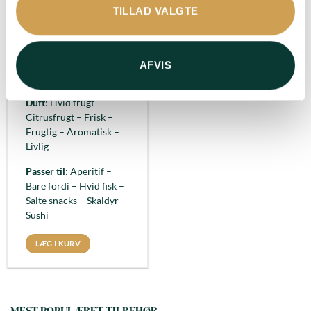
Smag
: Mild – Elegant –
TILLAD VALGTE
Typiske Chardonnay-
noter af citrus og
mineraler – Delikat –
Majestætisk – Frisk –
AFVIS
Sofistikeret
Duft
: Hvid frugt –
Citrusfrugt – Frisk –
Frugtig – Aromatisk –
Livlig
Passer til
: Aperitif –
Bare fordi – Hvid fisk –
Salte snacks – Skaldyr –
Sushi
LÆG I KURV
MEST POPULÆRET TILBEHØR