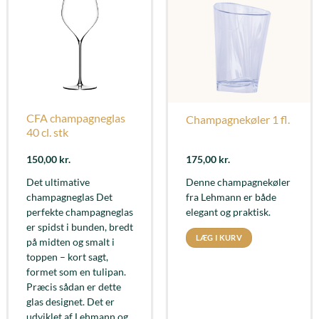
CFA champagneglas
Champagnekøler 1 fl.
40 cl. stk
150,00
kr.
175,00
kr.
Det ultimative
Denne champagnekøler
champagneglas Det
fra Lehmann er både
perfekte champagneglas
elegant og praktisk.
er spidst i bunden, bredt
LÆG I KURV
på midten og smalt i
toppen – kort sagt,
formet som en tulipan.
Præcis sådan er dette
glas designet. Det er
udviklet af Lehmann og