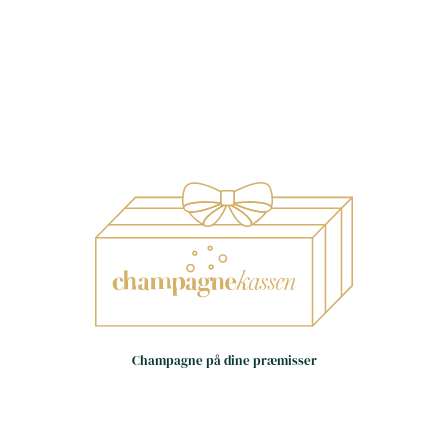
Små huse – store oplevelser
Håndværk frem for
Champagne på dine præmisser
masseproduktion
Dag til dag levering i hele landet
(hverdage)