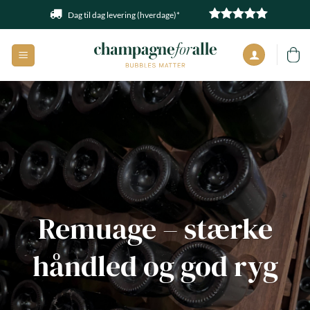
Fortsæt
Dag til dag levering (hverdage)*
til
indhold
Remuage – stærke
håndled og god ryg