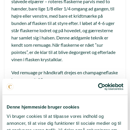
støvede elpærer – roteres flaskerne parvis med to
hænder, bare lige 1/8 eller 1/4 omgang ad gangen, til
højre eller venstre, med bare et kridtmærke på
bunden af ​​flasken til at styre efter. I løbet af 4-6 uger
står flaskerne lodret og på hovedet, og gærresterne
har samlet sig i halsen. Denne ældgamle teknik er
kendt som remuage. Når flaskerne er nået ”sur
pointes”, er de klar til at blive degorgeret og efterlade
vinen i flasken krystalklar.
Ved remuage pr håndkraft drejes en champagneflaske
i gennemsnit 25 omgange.
En god ”remueur” kan klare ca. 40.000 flasker om
dagen, hvor champagneflaskerne er placeret i A-
Denne hjemmeside bruger cookies
rammerne af træ, kaldet ”pupitre”.
Vi bruger cookies til at tilpasse vores indhold og
Man forstår godt, at mange vinproducenter sparer
annoncer, til at vise dig funktioner til sociale medier og til
sammen og investerer i en automatisk såkaldt