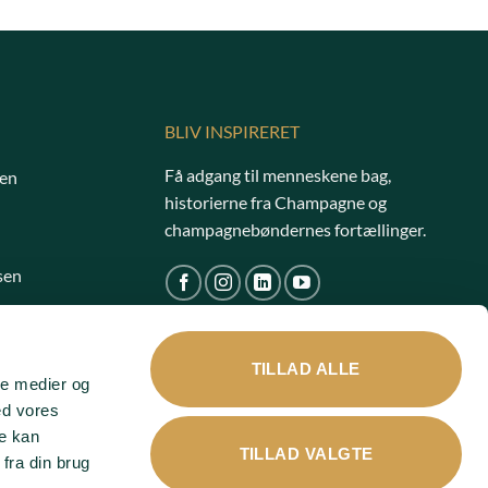
BLIV INSPIRERET
Få adgang til menneskene bag,
en
historierne fra Champagne og
champagnebøndernes fortællinger.
sen
TILLAD ALLE
ale medier og
ed vores
re kan
TILLAD VALGTE
fra din brug