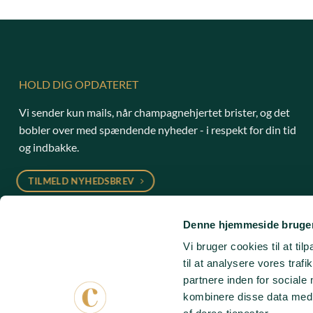
HOLD DIG OPDATERET
Vi sender kun mails, når champagnehjertet brister, og det
bobler over med spændende nyheder - i respekt for din tid
og indbakke.
TILMELD NYHEDSBREV
kontakt@champagneforalle.dk
Denne hjemmeside bruger
31 71 25 21
(hverdage 10-16)
Vi bruger cookies til at til
til at analysere vores tra
partnere inden for sociale
kombinere disse data med a