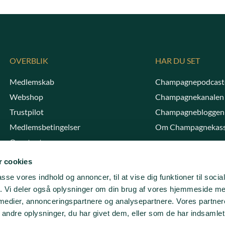
OVERBLIK
HAR DU SET
Medlemskab
Champagnepodcast
Webshop
Champagnekanalen
Trustpilot
Champagnebloggen
Medlemsbetingelser
Om Champagnekas
Opret retur
 cookies
Butikken har åbent onsdag–fredag kl.
passe vores indhold og annoncer, til at vise dig funktioner til soci
10–16. Andre dage og tidspunkter efter
fik. Vi deler også oplysninger om din brug af vores hjemmeside m
aftale.
 medier, annonceringspartnere og analysepartnere. Vores partne
ndre oplysninger, du har givet dem, eller som de har indsamlet 
Greve Strandvej 18, 2670 Greve