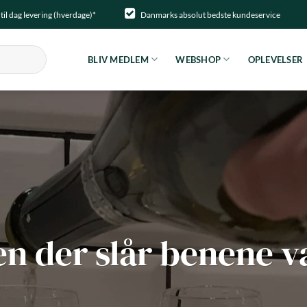
til dag levering (hverdage)*
Danmarks absolut bedste kundeservice
BLIV MEDLEM
WEBSHOP
OPLEVELSER
n der slår benene 