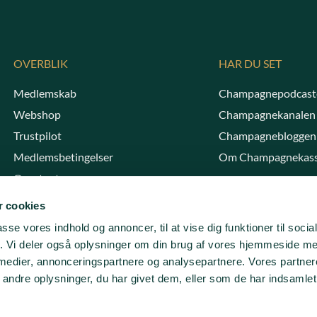
OVERBLIK
HAR DU SET
Medlemskab
Champagnepodcast
Webshop
Champagnekanalen
Trustpilot
Champagnebloggen
Medlemsbetingelser
Om Champagnekas
Opret retur
 cookies
Butikken har åbent onsdag–fredag kl.
passe vores indhold og annoncer, til at vise dig funktioner til soci
10–16. Andre dage og tidspunkter efter
fik. Vi deler også oplysninger om din brug af vores hjemmeside m
aftale.
 medier, annonceringspartnere og analysepartnere. Vores partne
ndre oplysninger, du har givet dem, eller som de har indsamlet 
Greve Strandvej 18, 2670 Greve