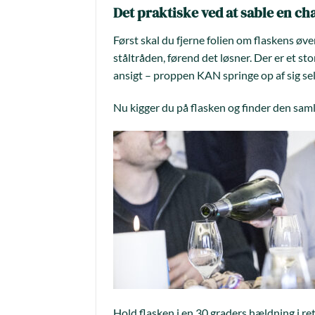
Det praktiske ved at sable en 
Først skal du fjerne folien om flaskens øver
ståltråden, førend det løsner. Der er et st
ansigt – proppen KAN springe op af sig sel
Nu kigger du på flasken og finder den saml
Hold flasken i en 30 graders hældning i r