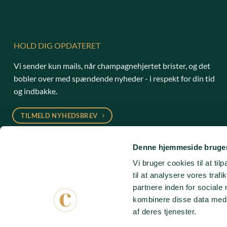
HOLD DIG OPDATERET
Vi sender kun mails, når champagnehjertet brister, og det
bobler over med spændende nyheder - i respekt for din tid
og indbakke.
TILMELD NYHEDSBREV
kontakt@champagneforalle.dk
Denne hjemmeside bruger
31 71 25 21
(hverdage 10-16)
Vi bruger cookies til at til
til at analysere vores tra
partnere inden for sociale
kombinere disse data med a
af deres tjenester.