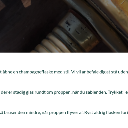
at åbne en champagneflaske med stil. Vi vil anbefale dig at stå udenf
 der er stadig glas rundt om proppen, når du sabler den. Trykket i 
 så bruser den mindre, når proppen flyver af. Ryst aldrig flasken fo