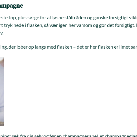
champagne
ste top, plus sørge for at løsne ståltråden og ganske forsigtigt vikl
ort tryk nede i flasken, så vær igen her varsom og gør det forsigtig
v.
ing, der løber op langs med flasken – det er her flasken er limet sa
etning væk fra dig selv og før en champagnesabel, et champagneglas