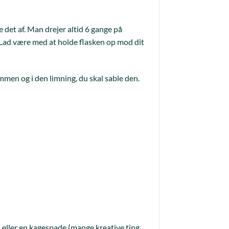
e det af. Man drejer altid 6 gange på
t. Lad være med at holde flasken op mod dit
mmen og i den limning, du skal sable den.
 eller en kagespade (mange kreative ting