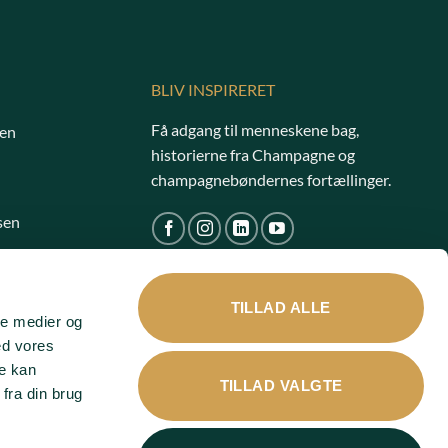
BLIV INSPIRERET
Få adgang til menneskene bag,
en
historierne fra Champagne og
champagnebøndernes fortællinger.
sen
TILLAD ALLE
ale medier og
ed vores
re kan
TILLAD VALGTE
fra din brug